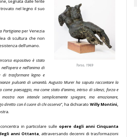
one, segnata dalle ferite
rovato nel legno il suo
a Partigiana
per Venezia
dea di scultura che non
 resistenza dell’umano.
rcorso espositivo è stato
Torso, 1969
 nell’opera e nell’anima di
e di trasformare legno e
nianze pulsanti di umanità. Augusto Murer ha saputo raccontare la
 come paesaggio, ma come stato d’animo, intriso di silenzi, forza e
 mostra non intende semplicemente spiegare, ma emozionare,
o diretto con il cuore di chi osserva”
, ha dichiarato
Willy Montini,
stra.
 concentra in particolare sulle
opere dagli anni Cinquanta
 degli anni Ottanta
, attraversando decenni di trasformazioni