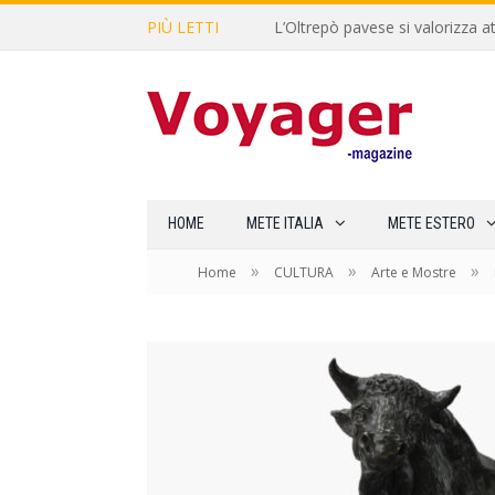
PIÙ LETTI
L’Oltrepò pavese si valorizza at
HOME
METE ITALIA
METE ESTERO
»
»
»
Home
CULTURA
Arte e Mostre