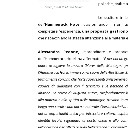
politiche, civili e 
Sveva, 1980 © Museo Murer
Le sculture in 
dell’
Hammerack Hotel
, trasformandoli in un l
completare l’esperienza,
una proposta gastronom
che rispecchiano la stessa attenzione alla materia e a
Alessandro Pedone,
imprenditore e propriet
dell’Hammerack Hotel, ha affermato:
“È per noi un g
onore accogliere la mostra ‘Murer delle Montagne’ p
l’Hammerack Hotel, immerso nel cuore delle Alpi Giulie. 
fermamente convinti che l’arte rappresenti un’esperienza 
capace di dialogare con il territorio e le persone c
abitano. Le opere di Augusto Murer, profondamente l
alla materia e allo spirito delle montagne, trovano in q
luogo una cornice autentica e naturale. Questa iniziativa 
noi un’opportunità unica per intrecciare cultura, ospital
identità locale, regalando ai nostri ospiti e alla com
un’occasione per riflettere sulla bellezza che ci circonda”.