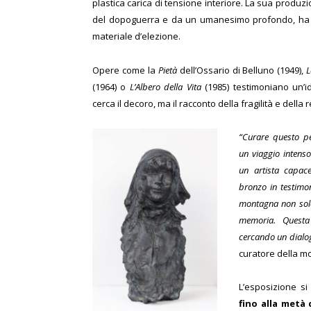
plastica carica di tensione interiore. La sua produzi
del dopoguerra e da un umanesimo profondo, ha t
materiale d’elezione.
Opere come la
Pietà
dell’Ossario di Belluno (1949),
L
(1964) o
L’Albero della Vita
(1985) testimoniano un’i
cerca il decoro, ma il racconto della fragilità e della
“Curare questo pe
un viaggio intenso
un artista capac
bronzo in testimo
montagna non solo
memoria. Questa
cercando un dialog
curatore della mo
L’esposizione si
fino alla metà