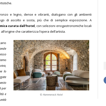
artistiche.
bronzo e legno, dense e vibranti, dialogano con gli ambienti
uogo di ascolto e sosta, più che di semplice esposizione. A
ica curata dall’hotel
, con selezioni enogastronomiche locali
ll’origine che caratterizza l’opera dell’artista.
ario
rande
resso
Siamo
viva,
he lo
egate
uesto
è per
ità e
© Hammerack Hotel
unità