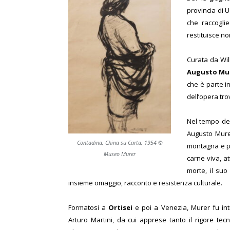
provincia di 
che raccoglie
restituisce no
Curata da Wil
Augusto Mur
che è parte in
dell’opera tr
Nel tempo dell
Augusto Mure
Contadina, China su Carta, 1954 ©
montagna e pe
Museo Murer
carne viva, at
morte, il suo
insieme omaggio, racconto e resistenza culturale.
Formatosi a
Ortisei
e poi a Venezia, Murer fu int
Arturo Martini, da cui apprese tanto il rigore te