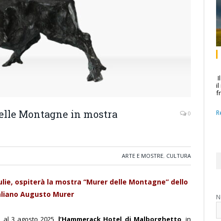
I
i
f
delle Montagne in mostra
R
0
ARTE E MOSTRE
,
CULTURA
ulie, ospiterà la mostra “Murer delle Montagne” dello
taliano Augusto Murer
N
o al 3 agosto 2025,
l’Hammerack Hotel di Malborghetto
, in