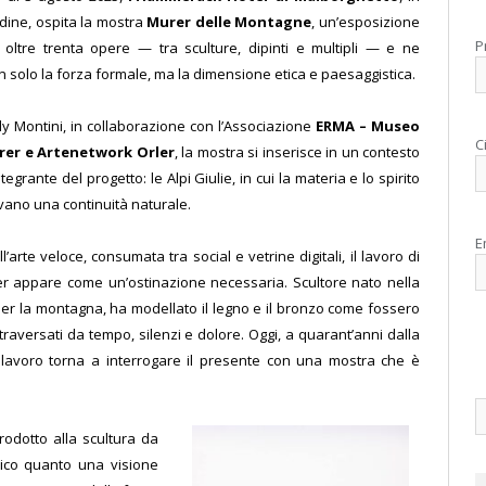
Udine, ospita la mostra
Murer delle Montagne
, un’esposizione
P
 oltre trenta opere — tra sculture, dipinti e multipli — e ne
n solo la forza formale, ma la dimensione etica e paesaggistica.
ly Montini, in collaborazione con l’Associazione
ERMA – Museo
C
er e Artenetwork Orler
, la mostra si inserisce in un contesto
tegrante del progetto: le Alpi Giulie, in cui la materia e lo spirito
ovano una continuità naturale.
E
’arte veloce, consumata tra social e vetrine digitali, il lavoro di
r appare come un’ostinazione necessaria. Scultore nato nella
r la montagna, ha modellato il legno e il bronzo come fossero
traversati da tempo, silenzi e dolore. Oggi, a quarant’anni dalla
 lavoro torna a interrogare il presente con una mostra che è
rodotto alla scultura da
cnico quanto una visione