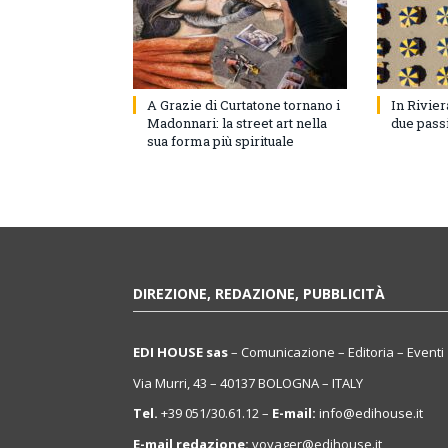
A Grazie di Curtatone tornano i
In Rivie
Madonnari: la street art nella
due pass
sua forma più spirituale
DIREZIONE, REDAZIONE, PUBBLICITÀ
EDI HOUSE sas
– Comunicazione – Editoria – Eventi
Via Murri, 43 – 40137 BOLOGNA – ITALY
Tel.
+39 051/30.61.12 –
E-mail:
info@edihouse.it
E-mail redazione:
voyager@edihouse.it