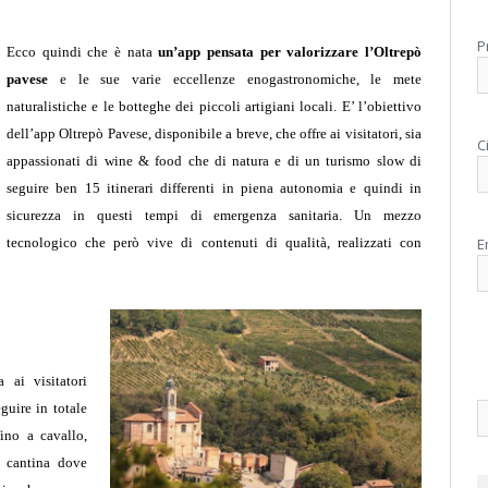
P
E
cco quindi che è nata
un’app pensata per valorizzare l’Oltrepò
pavese
e le sue varie eccellenze enogastronomiche, le mete
naturalistiche e le botteghe dei piccoli artigiani locali. E’ l’obiettivo
dell’app Oltrepò Pavese, disponibile a breve, che offre ai visitatori, sia
C
appassionati di wine & food che di natura e di un turismo slow di
seguire ben 15 itinerari differenti in piena autonomia e quindi in
sicurezza in questi tempi di emergenza sanitaria. Un mezzo
tecnologico che però vive di contenuti di qualità, realizzati con
E
 ai visitatori
guire in totale
ino a cavallo,
a cantina dove