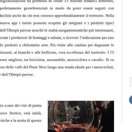
digitalizzazione ha permesso di creare 15 itinerari tematici differenti,
perfettamente georeferenziati in modo da poter essere seguiti con
facilità anche da chi non conosce approfonditamente il territorio. Nella
nuova app i turisti possono scoprire gli artigiani e i prodotti tipici
dell’Oltrepò pavese nonchè le realtà enogastronomiche più interessanti,
come i produttori di formaggi e salumi, o ricevere l’indicazione per uno
olo prodotti a chilometro zero. Poi visite alle cantine per degustare le
rizzanti, ai bianchi e alle bollicine, vera eccellenza del territorio.
I 15
ento migliore, tra bicicletta, automobile, motocicletta o cavallo. Si va
our delle valli del Pinot Nero lungo una strada ideale per i motociclisti,
le dell’Oltrepò pavese.
to a uno dei vini di punta
oco Storico, vera rarità,
cniche e la storia di questo