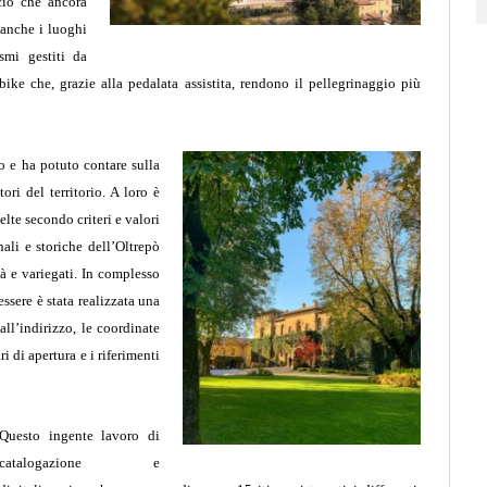
icio che ancora
 anche i luoghi
smi gestiti da
ke che, grazie alla pedalata assistita, rendono il pellegrinaggio più
o e ha potuto contare sulla
ori del territorio. A loro è
elte secondo criteri e valori
nali e storiche dell’Oltrepò
tà e variegati.
In complesso
essere è stata realizzata una
ll’indirizzo, le coordinate
i di apertura e i riferimenti
Questo ingente lavoro di
catalogazione e