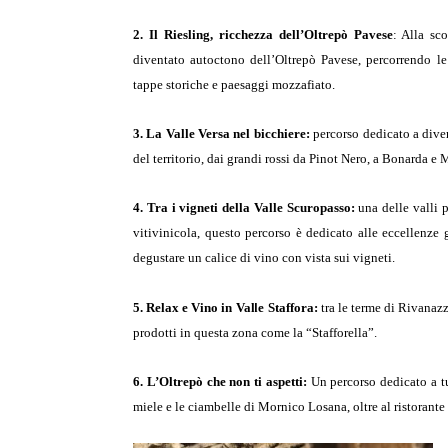
2. Il Riesling, ricchezza dell’Oltrepò Pavese
: Alla sc
diventato autoctono dell’Oltrepò Pavese, percorrendo le c
tappe storiche e paesaggi mozzafiato.
3. La Valle Versa nel bicchiere:
percorso dedicato a diver
del territorio, dai grandi rossi da Pinot Nero, a Bonarda e 
4. Tra i vigneti della Valle Scuropasso:
una delle valli 
vitivinicola, questo percorso è dedicato alle eccellenze g
degustare un calice di vino con vista sui vigneti.
5. Relax e Vino in Valle Staffora:
tra le terme di Rivanazz
prodotti in questa zona come la “Stafforella”
.
6. L’Oltrepò che non ti aspetti:
Un percorso dedicato a tut
miele e le ciambelle di Mornico Losana, oltre al ristorante 