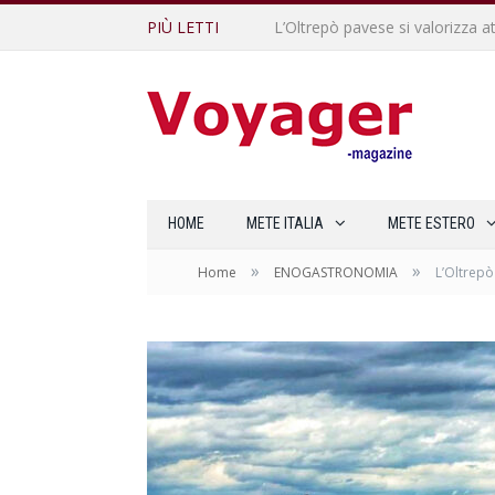
PIÙ LETTI
L’Oltrepò pavese si valorizza at
HOME
METE ITALIA
METE ESTERO
»
»
Home
ENOGASTRONOMIA
L’Oltrepò