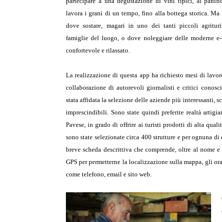
partecipare a una degustazione di vini tipici, al panif
lavora i grani di un tempo, fino alla bottega storica. Ma
dove sostare, magari in uno dei tanti piccoli agrituri
famiglie del luogo, o dove noleggiare delle moderne e-bi
confortevole e rilassato.
La realizzazione di questa app ha richiesto mesi di lavor
collaborazione di autorevoli giornalisti e critici conoscit
stata affidata la selezione delle aziende più interessanti, sc
imprescindibili. Sono state quindi preferite realtà artigia
Pavese, in grado di offrire ai turisti prodotti di alta quali
sono state selezionate circa 400 strutture e per ognuna di 
breve scheda descrittiva che comprende, oltre al nome e a
GPS per permetterne la localizzazione sulla mappa, gli orar
come telefono, email e sito web.