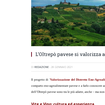
L’Oltrepò pavese si valorizza a
DI
REDAZIONE
-
28 GENNAIO 2021
Il progetto di ‘
Valorizzazione del Distretto Eno-Agroal
comparto eno-agroalimentare pavese e a farlo conoscere ad u
dell’Oltrepò pavese sono tra le più adatte, anche – ma non s
Vite e Vino: cultura ed esperienza