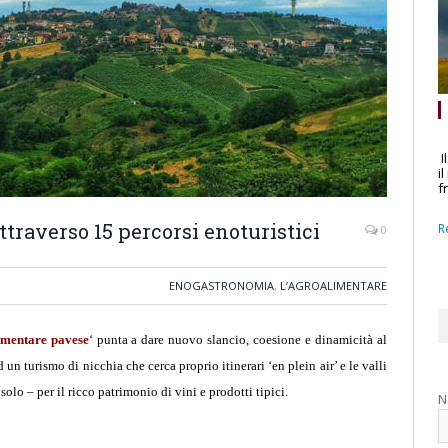
I
i
f
ttraverso 15 percorsi enoturistici
R
0
ENOGASTRONOMIA
,
L’AGROALIMENTARE
imentare pavese
‘ punta a dare nuovo slancio, coesione e dinamicità al
n turismo di nicchia che cerca proprio itinerari ‘en plein air’ e le valli
olo – per il ricco patrimonio di vini e prodotti tipici.
N