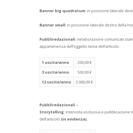
Banner big quadratum
: in posizione laterale des
Banner small
: in posizione laterale destra della h
Pubbliredazionali
: rielaborazione comunicati sta
appartenenza dell’oggetto tema dell’articolo.
1 uscita/anno
200,00 €
3 uscite/anno
500,00 €
12 uscite/anno
2.000,00 €
Pubbliredazionali –
Storytelling
: intervista esclusiva e pubblicazione
dell’articolo
(in evidenza).