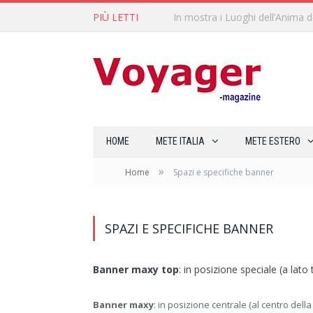
PIÙ LETTI
L’Oltrepò pavese si valorizza at
HOME
METE ITALIA
METE ESTERO
»
Home
Spazi e specifiche banner
SPAZI E SPECIFICHE BANNER
Banner maxy top
: in posizione speciale (a lato 
Banner maxy
: in posizione centrale (al centro dell