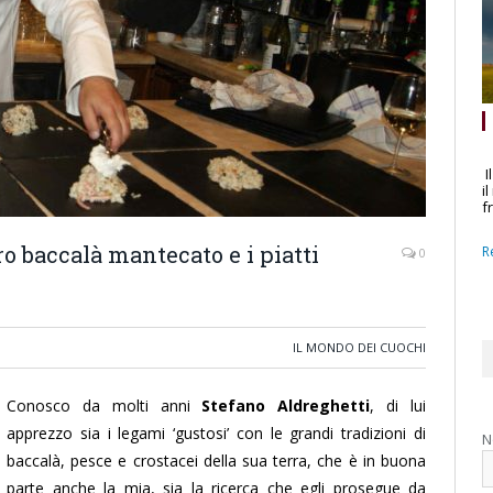
I
i
f
ro baccalà mantecato e i piatti
R
0
IL MONDO DEI CUOCHI
Conosco da molti anni
Stefano Aldreghetti
, di lui
apprezzo sia i legami ‘gustosi’ con le grandi tradizioni di
N
baccalà, pesce e crostacei della sua terra, che è in buona
parte anche la mia, sia la ricerca che egli prosegue da