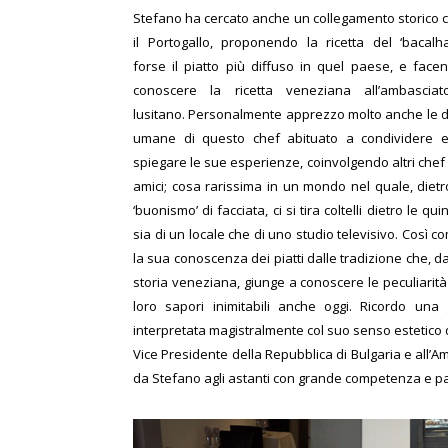
Stefano ha cercato anche un collegamento storico 
il Portogallo, proponendo la ricetta del ‘bacalha
forse il piatto più diffuso in quel paese, e face
conoscere la ricetta veneziana all’ambasciat
lusitano. Personalmente apprezzo molto anche le d
umane di questo chef abituato a condividere 
spiegare le sue esperienze, coinvolgendo altri chef
amici; cosa rarissima in un mondo nel quale, dietro
‘buonismo’ di facciata, ci si tira coltelli dietro le quin
sia di un locale che di uno studio televisivo. Così c
la sua conoscenza dei piatti dalle tradizione che, da
storia veneziana, giunge a conoscere le peculiarità d
loro sapori inimitabili anche oggi. Ricordo una
interpretata magistralmente col suo senso estetico
Vice Presidente della Repubblica di Bulgaria e all’Am
da Stefano agli astanti con grande competenza e p