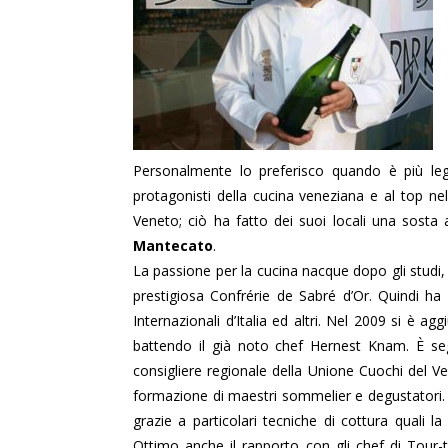
Personalmente lo preferisco quando è più leg
protagonisti della cucina veneziana e al top ne
Veneto; ciò ha fatto dei suoi locali una sosta 
Mantecato
.
La passione per la cucina nacque dopo gli stud
prestigiosa Confrérie de Sabré d’Or. Quindi h
Internazionali d’Italia ed altri. Nel 2009 si è ag
battendo il già noto chef Hernest Knam. È se
consigliere regionale della Unione Cuochi del V
formazione di maestri sommelier e degustatori. P
grazie a particolari tecniche di cottura quali 
Ottimo anche il rapporto con gli chef di Tour-t