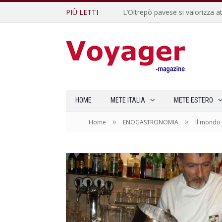
PIÙ LETTI
L’Oltrepò pavese si valorizza at
HOME
METE ITALIA
METE ESTERO
»
»
Home
ENOGASTRONOMIA
Il mondo 