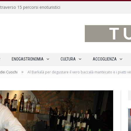
traverso 15 percorsi enoturistici
ENOGASTRONOMIA
CULTURA
ACCOGLIENZA
»
dei Cuochi
Al Barkalà per degustare il vero baccalà mantecato e i piatti v