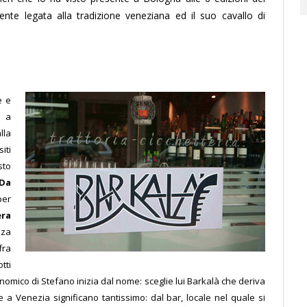
mente legata alla tradizione veneziana ed il suo cavallo di
e e
e a
lla
iti
sto
Da
per
ra
zza
fra
tti
onomico di Stefano inizia dal nome: sceglie lui Barkalà che deriva
e a Venezia significano tantissimo: dal bar, locale nel quale si