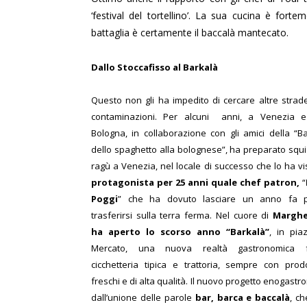
‘festival del tortellino’. La sua cucina è forte
battaglia è certamente il baccalà mantecato.
Dallo Stoccafisso al Barkalà
Questo non gli ha impedito di cercare altre strad
contaminazioni. Per alcuni anni, a Venezia 
Bologna, in collaborazione con gli amici della “Ba
dello spaghetto alla bolognese”, ha preparato squis
ragù a Venezia, nel locale di successo che lo ha vi
protagonista per 25 anni quale chef patron,
“
Poggi
” che ha dovuto lasciare un anno fa 
trasferirsi sulla terra ferma. Nel cuore di
Marghe
ha aperto lo scorso anno “Barkalà”
, in pia
Mercato, una nuova realtà gastronomica 
cicchetteria tipica e trattoria, sempre con prodo
freschi e di alta qualità. Il nuovo progetto enogastr
dall’unione delle parole
bar, barca e baccalà
, ch