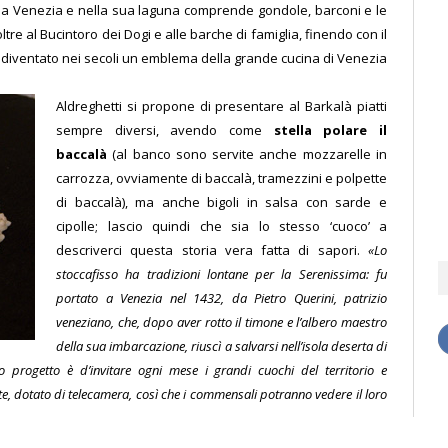
he a Venezia e nella sua laguna comprende gondole, barconi e le
re al Bucintoro dei Dogi e alle barche di famiglia, finendo con il
diventato nei secoli un emblema della grande cucina di Venezia
Aldreghetti si propone di presentare al Barkalà piatti
sempre diversi, avendo come
stella polare il
baccalà
(al banco sono servite anche mozzarelle in
carrozza, ovviamente di baccalà, tramezzini e polpette
di baccalà), ma anche bigoli in salsa con sarde e
cipolle; lascio quindi che sia lo stesso ‘cuoco’ a
descriverci questa storia vera fatta di sapori.
«Lo
stoccafisso ha tradizioni lontane per la Serenissima: fu
portato a Venezia nel 1432, da Pietro Querini, patrizio
veneziano, che, dopo aver rotto il timone e l’albero maestro
della sua imbarcazione, riuscì a salvarsi nell’isola deserta di
io progetto è d’invitare ogni mese i grandi cuochi del territorio e
te, dotato di telecamera, così che i commensali potranno vedere il loro