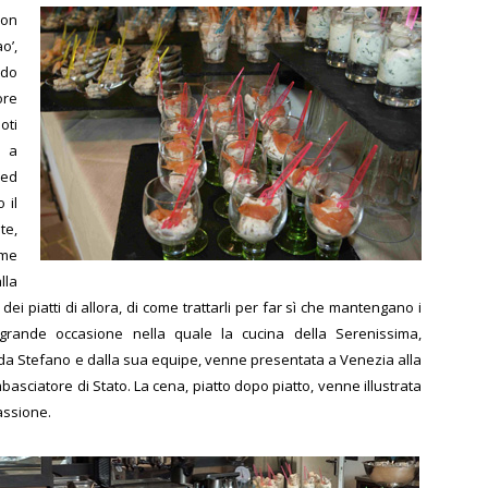
con
o’,
ndo
ore
oti
e a
 ed
 il
te,
ome
lla
ei piatti di allora, di come trattarli per far sì che mantengano i
 grande occasione nella quale la cucina della Serenissima,
 da Stefano e dalla sua equipe, venne presentata a Venezia alla
basciatore di Stato. La cena, piatto dopo piatto, venne illustrata
assione.