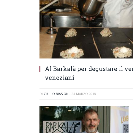
Al Barkalà per degustare il ve
veneziani
DI
GIULIO BIASION
-
24 MARZO 2018