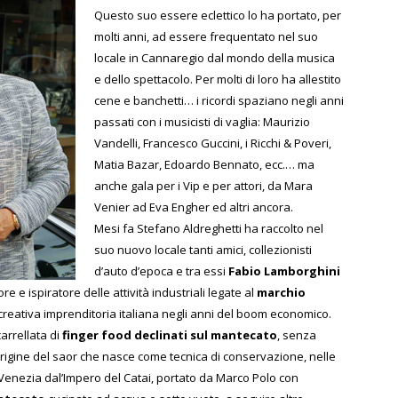
Questo suo essere eclettico lo ha portato, per
molti anni, ad essere frequentato nel suo
locale in Cannaregio dal mondo della musica
e dello spettacolo. Per molti di loro ha allestito
cene e banchetti… i ricordi spaziano negli anni
passati con i musicisti di vaglia: Maurizio
Vandelli, Francesco Guccini, i Ricchi & Poveri,
Matia Bazar, Edoardo Bennato, ecc.… ma
anche gala per i Vip e per attori, da Mara
Venier ad Eva Engher ed altri ancora.
Mesi fa Stefano Aldreghetti ha raccolto nel
suo nuovo locale tanti amici, collezionisti
d’auto d’epoca e tra essi
Fabio Lamborghini
ore e ispiratore delle attività industriali legate al
marchio
e creativa imprenditoria italiana negli anni del boom economico.
arrellata di
finger food declinati sul mantecato
, senza
origine del saor che nasce come tecnica di conservazione, nelle
a Venezia dal’Impero del Catai, portato da Marco Polo con