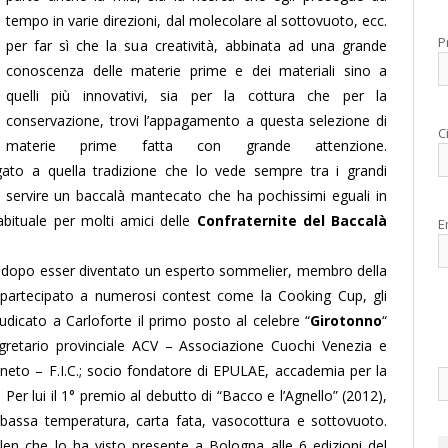
tempo in varie direzioni, dal molecolare al sottovuoto, ecc.
P
per far sì che la sua creatività, abbinata ad una grande
conoscenza delle materie prime e dei materiali sino a
quelli più innovativi, sia per la cottura che per la
conservazione, trovi l’appagamento a questa selezione di
C
materie prime fatta con grande attenzione.
ato a quella tradizione che lo vede sempre tra i grandi
l servire un baccalà mantecato che ha pochissimi eguali in
abituale per molti amici delle
Confraternite del Baccalà
E
i, dopo esser diventato un esperto sommelier, membro della
a partecipato a numerosi contest come la Cooking Cup, gli
giudicato a Carloforte il primo posto al celebre “
Girotonno
“
gretario provinciale ACV – Associazione Cuochi Venezia e
eneto – F.I.C.; socio fondatore di EPULAE, accademia per la
er lui il 1° premio al debutto di “Bacco e l’Agnello” (2012),
la bassa temperatura, carta fata, vasocottura e sottovuoto.
len che lo ha visto presente a Bologna alle 6 edizioni del