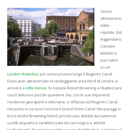
Senza
allontanarsi
dalla
capitale, dal
leggendario
Camden
Market si
può salire
su un
London Waterbus
per un’escursione lungo il Regent’s Canal.
Dopo aver attraversato la verdeggiante area Nord di Londra, si
arriverà a
Little Venice
: fu il poeta Robert Browning a ribattezzare
così il delizioso piccolo quartiere che, con le sue imponenti
residenze georgiane e vittoriane, si affaccia sul Regent’s Canal
nel punto in cui esso incrocia il Grand Union Canal. Nei paraggi si
trova anche Browning Island, piccola oasi abitata da numerosi
uccelli acquatici e caratterizzata da vari negozi e attività
“galleggianti”. Il percorso continua verso Paddington, e termina al