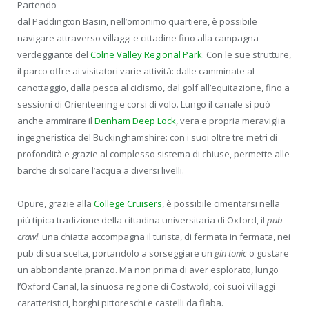
Partendo
dal Paddington Basin, nell’omonimo quartiere, è possibile
navigare attraverso villaggi e cittadine fino alla campagna
verdeggiante del
Colne Valley Regional Park
. Con le sue strutture,
il parco offre ai visitatori varie attività: dalle camminate al
canottaggio, dalla pesca al ciclismo, dal golf all’equitazione, fino a
sessioni di Orienteering e corsi di volo. Lungo il canale si può
anche ammirare il
Denham Deep Lock
, vera e propria meraviglia
ingegneristica del Buckinghamshire: con i suoi oltre tre metri di
profondità e grazie al complesso sistema di chiuse, permette alle
barche di solcare l’acqua a diversi livelli.
Opure, grazie alla
College Cruisers
, è possibile cimentarsi nella
più tipica tradizione della cittadina universitaria di Oxford, il
pub
crawl
: una chiatta accompagna il turista, di fermata in fermata, nei
pub di sua scelta, portandolo a sorseggiare un
gin tonic
o gustare
un abbondante pranzo. Ma non prima di aver esplorato, lungo
l’Oxford Canal, la sinuosa regione di Costwold, coi suoi villaggi
caratteristici, borghi pittoreschi e castelli da fiaba.