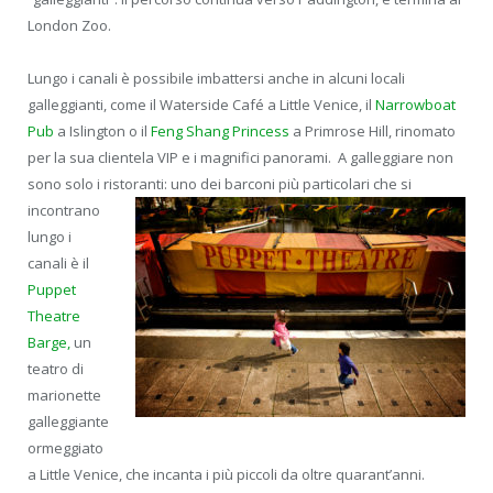
London Zoo.
Lungo i canali è possibile imbattersi anche in alcuni locali
galleggianti, come il Waterside Café a Little Venice, il
Narrowboat
Pub
a Islington o il
Feng Shang Princess
a Primrose Hill, rinomato
per la sua clientela VIP e i magnifici panorami. A galleggiare non
sono solo i ristoranti: uno dei barconi
più particolari che si
incontrano
lungo i
canali è il
Puppet
Theatre
Barge,
un
teatro di
marionette
galleggiante
ormeggiato
a Little Venice, che incanta i più piccoli da oltre quarant’anni.