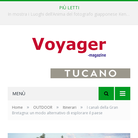
PIÙ LETTI
L’Oltrepò pavese si valorizza attraverso 15 percorsi enoturistici
MENÙ
»
»
»
Home
OUTDOOR
Itinerari
I canali della Gran
Bretagna: un modo alternativo di esplorare il paese