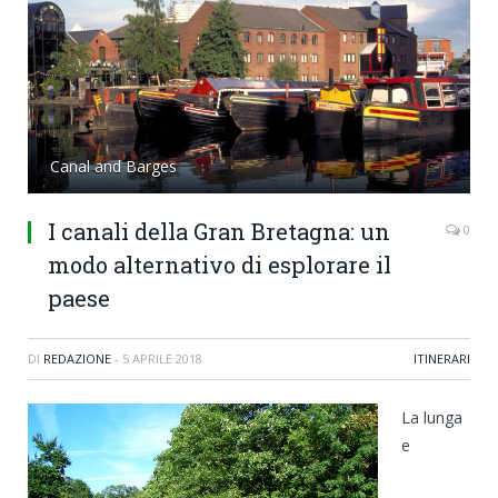
Canal and Barges
I canali della Gran Bretagna: un
0
modo alternativo di esplorare il
paese
DI
REDAZIONE
-
5 APRILE 2018
ITINERARI
La lunga
e