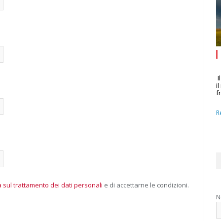
I
i
f
R
 sul trattamento dei dati personali
e di accettarne le condizioni.
N