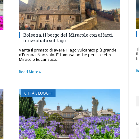
Bolsena, il borgo del Miracolo con affacci
mozzafiato sul lago
I
Vanta il primato di avere il lago vulcanico più grande
i
d’Europa. Non solo. E’ famosa anche per il celebre
o
f
Miracolo Eucaristico…
R
Read More »
CITTÀ E LUOGHI
N