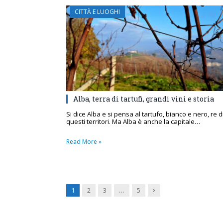
CITTÀ E LUOGHI
Alba, terra di tartufi, grandi vini e storia
Si dice Alba e si pensa al tartufo, bianco e nero, re d
questi territori. Ma Alba è anche la capitale…
Read More »
Next
1
2
3
…
5