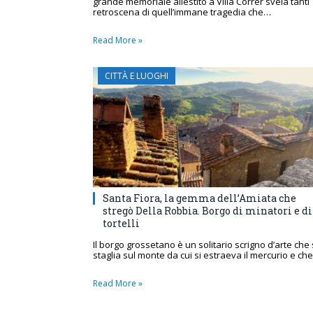
grande memoriale allestito a Villa Correr svela tanti
retroscena di quell’immane tragedia che…
Read More »
CITTÀ E LUOGHI
Santa Fiora, la gemma dell’Amiata che
stregò Della Robbia. Borgo di minatori e di
tortelli
Il borgo grossetano è un solitario scrigno d’arte che 
staglia sul monte da cui si estraeva il mercurio e ch
Read More »