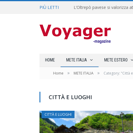
PIÙ LETTI
L’Oltrepò pavese si valorizza at
HOME
METE ITALIA
METE ESTERO
»
»
Home
METE ITALIA
Category: "Città 
CITTÀ E LUOGHI
CITTÀ E LUOGHI