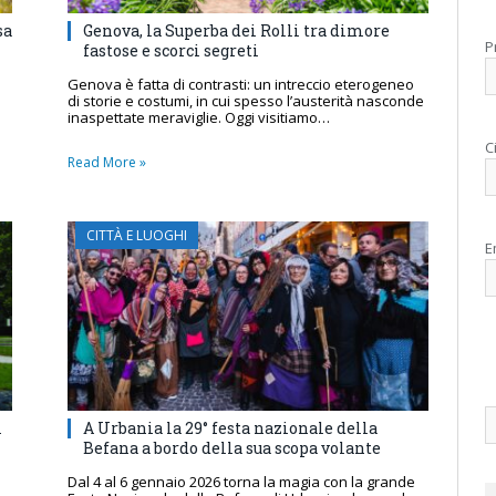
sa
Genova, la Superba dei Rolli tra dimore
P
fastose e scorci segreti
Genova è fatta di contrasti: un intreccio eterogeneo
di storie e costumi, in cui spesso l’austerità nasconde
inaspettate meraviglie. Oggi visitiamo…
C
Read More »
CITTÀ E LUOGHI
E
i
A Urbania la 29° festa nazionale della
Befana a bordo della sua scopa volante
Dal 4 al 6 gennaio 2026 torna la magia con la grande