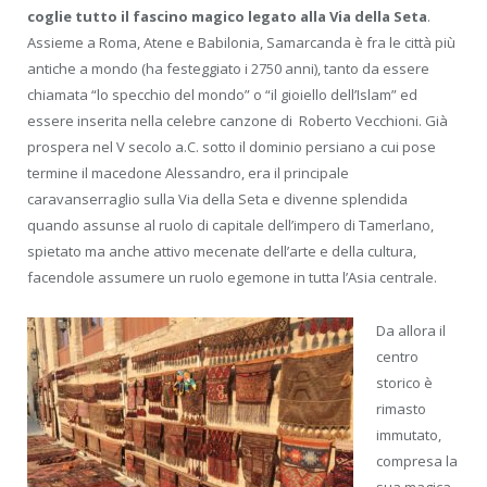
coglie tutto il fascino magico legato alla Via della Seta
.
Assieme a Roma, Atene e Babilonia, Samarcanda è fra le città più
antiche a mondo (ha festeggiato i 2750 anni), tanto da essere
chiamata “lo specchio del mondo” o “il gioiello dell’Islam” ed
essere inserita nella celebre canzone di Roberto Vecchioni. Già
prospera nel V secolo a.C. sotto il dominio persiano a cui pose
termine il macedone Alessandro, era il principale
caravanserraglio sulla Via della Seta e divenne splendida
quando assunse al ruolo di capitale dell’impero di Tamerlano,
spietato ma anche attivo mecenate dell’arte e della cultura,
facendole assumere un ruolo egemone in tutta l’Asia centrale.
Da allora il
centro
storico è
rimasto
immutato,
compresa la
sua magica