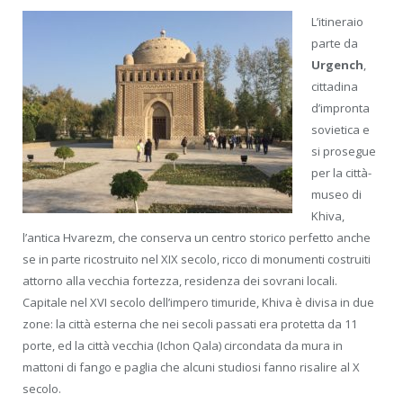
L’itineraio
parte da
Urgench
,
cittadina
d’impronta
sovietica e
si prosegue
per la città-
museo di
Khiva,
l’antica Hvarezm, che conserva un centro storico perfetto anche
se in parte ricostruito nel XIX secolo, ricco di monumenti costruiti
attorno alla vecchia fortezza, residenza dei sovrani locali.
Capitale nel XVI secolo dell’impero timuride, Khiva è divisa in due
zone: la città esterna che nei secoli passati era protetta da 11
porte, ed la città vecchia (Ichon Qala) circondata da mura in
mattoni di fango e paglia che alcuni studiosi fanno risalire al X
secolo.