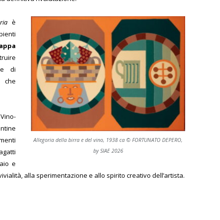
ria
è
ienti
appa
ruire
ce di
a che
 Vino-
ntine
amenti
Allegoria della birra e del vino, 1938 ca © FORTUNATO DEPERO,
by SIAE 2026
gatti
raio e
vialità, alla sperimentazione e allo spirito creativo dell’artista.