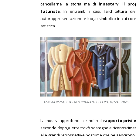
cancellarne la storia ma di
innestarvi il pr
futurista
. In entrambi i casi, l’architettura d
autorappresentazione e luogo simbolico in cui con
artistica.
Abiti da uomo, 1945 © FORTUNATO DEPERO, by SIAE 2026
La mostra approfondisce inoltre il
rapporto privil
secondo dopoguerra trovò sostegno e riconoscimento 
alle grandi retrospettive postume che ne sancirono l