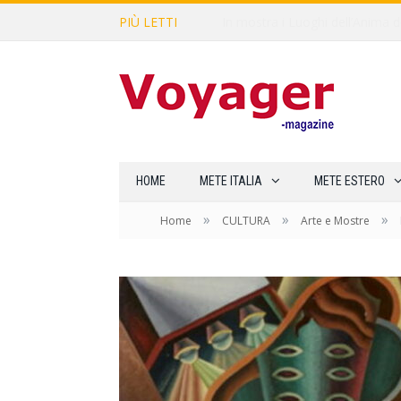
PIÙ LETTI
L’Oltrepò pavese si valorizza at
HOME
METE ITALIA
METE ESTERO
»
»
»
Home
CULTURA
Arte e Mostre