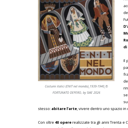
ac
d
Fu
D’
M
Ro
di
Il
pa
fr
de
Costumi italici (ENIT nel mondo)_1939-1940_©
ri
FORTUNATO DEPERO, by SIAE 2026
se
s
stesso:
abitare l’arte
, vivere dentro uno spazio in
Con oltre
40 opere
realizzate tra gli anni Trenta e