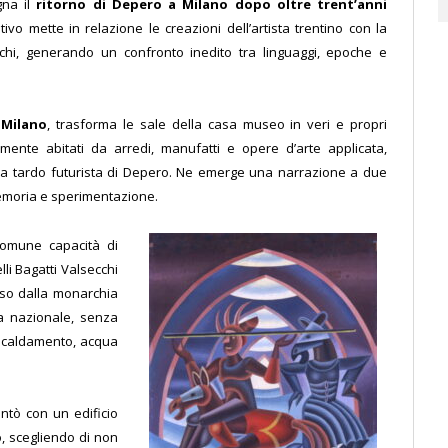
gna il
ritorno di Depero a Milano dopo oltre trent’anni
tivo mette in relazione le creazioni dell’artista trentino con la
hi, generando un confronto inedito tra linguaggi, epoche e
 Milano
, trasforma le sale della casa museo in veri e propri
amente abitati da arredi, manufatti e opere d’arte applicata,
erca tardo futurista di Depero. Ne emerge una narrazione a due
emoria e sperimentazione.
comune capacità di
telli Bagatti Valsecchi
so dalla monarchia
a nazionale, senza
riscaldamento, acqua
ontò con un edificio
, scegliendo di non