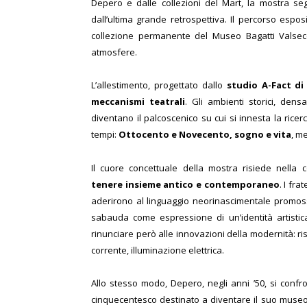
Depero e dalle collezioni del Mart, la mostra se
dall’ultima grande retrospettiva. Il percorso esposi
collezione permanente del Museo Bagatti Valsecc
atmosfere.
L’allestimento, progettato dallo
studio A-Fact di
meccanismi teatrali
. Gli ambienti storici, dens
diventano il palcoscenico su cui si innesta la ric
tempi:
Ottocento e Novecento, sogno e vita
, m
Il cuore concettuale della mostra risiede nella 
tenere insieme antico e contemporaneo
. I fra
aderirono al linguaggio neorinascimentale promos
sabauda come espressione di un’identità artistic
rinunciare però alle innovazioni della modernità: 
corrente, illuminazione elettrica.
Allo stesso modo, Depero, negli anni ’50, si confr
cinquecentesco destinato a diventare il suo museo