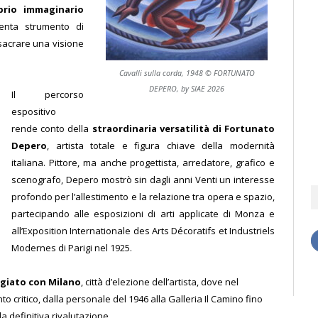
oprio immaginario
iventa strumento di
sacrare una visione
Cavalli sulla corda, 1948 © FORTUNATO
DEPERO, by SIAE 2026
Il percorso
espositivo
rende conto della
straordinaria versatilità di Fortunato
Depero
, artista totale e figura chiave della modernità
italiana. Pittore, ma anche progettista, arredatore, grafico e
scenografo, Depero mostrò sin dagli anni Venti un interesse
profondo per l’allestimento e la relazione tra opera e spazio,
partecipando alle esposizioni di arti applicate di Monza e
all’Exposition Internationale des Arts Décoratifs et Industriels
Modernes di Parigi nel 1925.
egiato con Milano
, città d’elezione dell’artista, dove nel
critico, dalla personale del 1946 alla Galleria Il Camino fino
a definitiva rivalutazione.