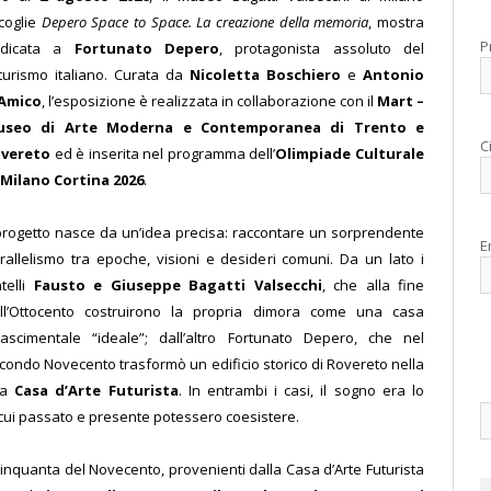
coglie
Depero Space to Space. La creazione della memoria
, mostra
P
edicata a
Fortunato Depero
, protagonista assoluto del
turismo italiano. Curata da
Nicoletta Boschiero
e
Antonio
Amico
, l’esposizione è realizzata in collaborazione con il
Mart –
useo di Arte Moderna e Contemporanea di Trento e
C
vereto
ed è inserita nel programma dell’
Olimpiade Culturale
 Milano Cortina 2026
.
 progetto nasce da un’idea precisa: raccontare un sorprendente
E
rallelismo tra epoche, visioni e desideri comuni. Da un lato i
atelli
Fausto e Giuseppe Bagatti Valsecchi
, che alla fine
ll’Ottocento costruirono la propria dimora come una casa
nascimentale “ideale”; dall’altro Fortunato Depero, che nel
condo Novecento trasformò un edificio storico di Rovereto nella
ua
Casa d’Arte Futurista
. In entrambi i casi, il sogno era lo
 cui passato e presente potessero coesistere.
 Cinquanta del Novecento, provenienti dalla Casa d’Arte Futurista