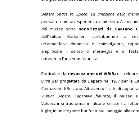
Depero Space to Space. La creazione della memo
pensata come un’esperienza immersiva. Alcuni amb
del museo sono
sonorizzati da Gaetano C
dell’Istituto Barlumen, contribuendo a cost
un’atmosfera dinamica e coinvolgente, capa
amplificare il senso di meraviglia e di fest
attraversa l’universo futurista.
Particolare la
rievocazione del ViBiBar
, il celebre
Birra Bar progettato da Depero nel 1937 per le Ca
Cavazzani di Bolzano. Attraverso il ciclo di appunt
ViBiBar Depero. L’aperitivo futurista
, il Museo Ba
Valsecchi si trasforma, in alcune serate tra febb
luglio, in un elegante bar futurista, omaggio alla convi