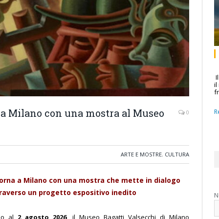
I
i
f
a a Milano con una mostra al Museo
R
0
ARTE E MOSTRE
,
CULTURA
torna a Milano con una mostra che mette in dialogo
averso un progetto espositivo inedito
N
no al
2 agosto 2026
, il Museo Bagatti Valsecchi di Milano