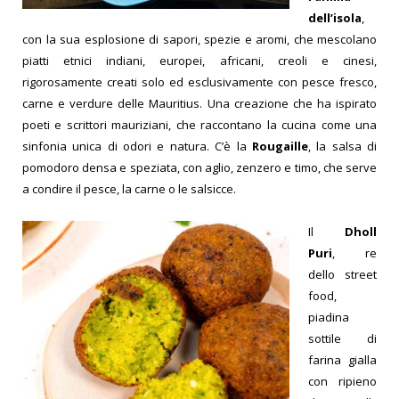
dell’isola
,
con la sua esplosione di sapori, spezie e aromi, che mescolano
piatti etnici indiani, europei, africani, creoli e cinesi,
rigorosamente creati solo ed esclusivamente con pesce fresco,
carne e verdure delle Mauritius. Una creazione che ha ispirato
poeti e scrittori mauriziani, che raccontano la cucina come una
sinfonia unica di odori e natura.
C’è la
Rougaille
, la salsa di
pomodoro densa e speziata, con aglio, zenzero e timo, che serve
a condire il pesce, la carne o le salsicce.
Il
Dholl
Puri
, re
dello street
food,
piadina
sottile di
farina gialla
con ripieno