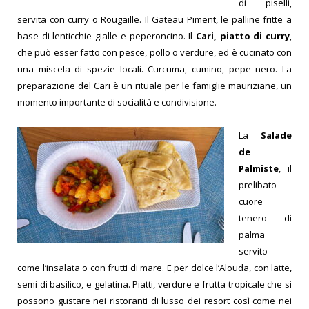
di piselli,
servita con curry o Rougaille.
Il Gateau Piment, le palline fritte a
base di lenticchie gialle e peperoncino.
Il
Cari, piatto di curry
,
che può esser fatto con pesce, pollo o verdure, ed è cucinato con
una miscela di spezie locali. Curcuma, cumino, pepe nero. La
preparazione del Cari è un rituale per le famiglie mauriziane, un
momento importante di socialità e condivisione.
La
Salade
de
Palmiste
, il
prelibato
cuore
tenero di
palma
servito
come l’insalata o con frutti di mare.
E per dolce l’Alouda, con latte,
semi di basilico, e gelatina.
Piatti, verdure e frutta tropicale che si
possono gustare nei ristoranti di lusso dei resort così come nei