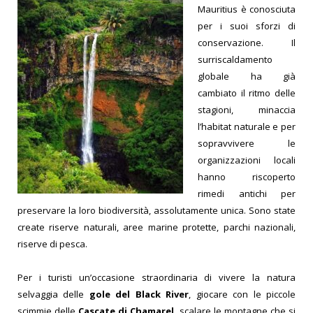
Mauritius è conosciuta
per i suoi sforzi di
conservazione. Il
surriscaldamento
globale ha già
cambiato il ritmo delle
stagioni, minaccia
l’habitat naturale e per
sopravvivere le
organizzazioni locali
hanno riscoperto
rimedi antichi per
preservare la loro biodiversità, assolutamente unica. Sono state
create riserve naturali, aree marine protette, parchi nazionali,
riserve di pesca.
Per i turisti un’occasione straordinaria di vivere la natura
selvaggia delle
gole del Black River
, giocare con le piccole
scimmie delle
Cascate di Chamarel
, scalare le montagne che si