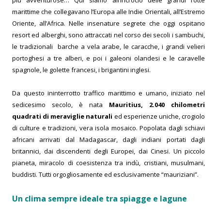
marittime che collegavano l’Europa alle Indie Orientali, all’Estremo
Oriente, all’Africa. Nelle insenature segrete che oggi ospitano
resort ed alberghi, sono attraccati nel corso dei secoli i sambuchi,
le tradizionali barche a vela arabe, le caracche, i grandi velieri
portoghesi a tre alberi, e poi i galeoni olandesi e le caravelle
spagnole, le golette francesi, i brigantini inglesi.
Da questo ininterrotto traffico marittimo e umano, iniziato nel
sedicesimo secolo, è nata
Mauritius, 2.040 chilometri
quadrati di meraviglie naturali
ed esperienze uniche, crogiolo
di culture e tradizioni, vera isola mosaico. Popolata dagli schiavi
africani arrivati dal Madagascar, dagli indiani portati dagli
britannici, dai discendenti degli Europei, dai Cinesi. Un piccolo
pianeta, miracolo di coesistenza tra indù, cristiani, musulmani,
buddisti.
Tutti orgogliosamente ed esclusivamente “mauriziani”.
Un clima sempre ideale tra spiagge e lagune