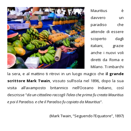
Mauritius è
davvero un
paradiso che
attende di essere
scoperto dagli
italiani, grazie
anche i nuovi voli
diretti da Roma e
Milano. Ti imbarchi
la sera, e al mattino ti ritrovi in un luogo magico che
il grande
scrittore Mark Twain
, vissuto sull’isola nel 1896, dopo la sua
visita all’avamposto britannico nell’Oceano Indiano, così
descrisse “
da un cittadino raccogli l’idea che prima fu creata Mauritius
e poi il Paradiso. e che il Paradiso fu copiato da Mauritius
“.
(Mark Twain, “Seguendo l’Equatore”, 1897)