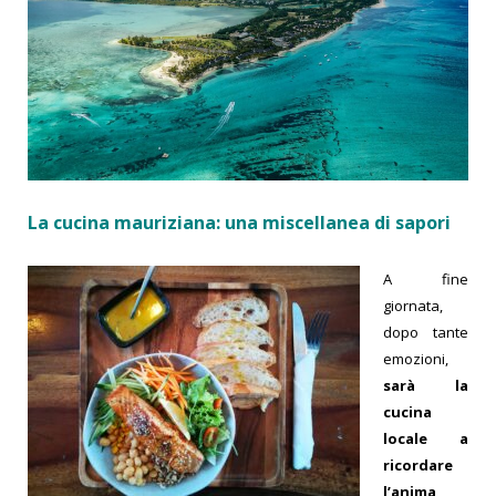
La cucina mauriziana: una miscellanea di sapori
A fine
giornata,
dopo tante
emozioni,
sarà la
cucina
locale a
ricordare
l’anima