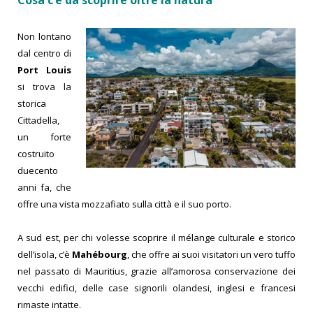
Cosa c’è da scoprire oltre la natura
Non lontano
dal centro di
Port Louis
si trova la
storica
Cittadella,
un forte
costruito
duecento
anni fa, che
offre una vista mozzafiato sulla città e il suo porto.
A sud est, per chi volesse scoprire il mélange culturale e storico
dell’isola, c’è
Mahébourg
, che offre ai suoi visitatori un vero tuffo
nel passato di Mauritius, grazie all’amorosa conservazione dei
vecchi edifici, delle case signorili olandesi, inglesi e francesi
rimaste intatte.