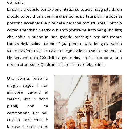
del fiume.
La salma a questo punto viene ritirata su e, accompagnata da un
piccolo corteo di una ventina di persone, portata più in là dove si
possono accendere le pire delle persone comuni. Apre il piccolo
corteo il becchino, vestito di bianco (colore del lutto per gli induisti)
che soffia e suona in una grande conchiglia per annunciare
l’arrivo della salma.
La pira è già pronta. Dalla lettiga la salma
viene trasferita sulla catasta di legna allestita sotto una tettoia.
Ne servono circa 200 chili.
La gente rimasta è molto poca, una
decina di persone. Qualcuno di loro filma col telefonino.
Una donna, forse la
moglie, segue il rito,
immobile davanti al
feretro.
Non ci sono
pianti, non c’è
commozione. Per noi,
cristiani occidentali, è
la cosa che colpisce di