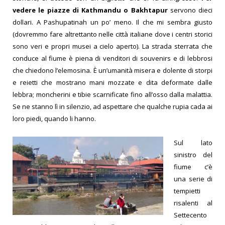
vedere le piazze di Kathmandu o Bakhtapur
servono dieci
dollari. A Pashupatinah un po’ meno. Il che mi sembra giusto
(dovremmo fare altrettanto nelle città italiane dove i centri storici
sono veri e propri musei a cielo aperto).
La strada sterrata che
conduce al fiume è piena di venditori di souvenirs e di lebbrosi
che chiedono l’elemosina. È un’umanità misera e dolente di storpi
e reietti che mostrano mani mozzate e dita deformate dalle
lebbra; moncherini e tibie scarnificate fino all’osso dalla malattia.
Se ne stanno lì in silenzio, ad aspettare che qualche rupia cada ai
loro piedi, quando li hanno.
Sul lato
sinistro del
fiume c’è
una serie di
tempietti
risalenti al
Settecento