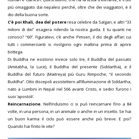
più omaggiato dai nepalesi perché, oltre che dei viaggiatori, è il
dio della buona sorte.
C’è poi Khali, dea del potere
resa celebre da Salgari, e altri “33
milioni di dei” esagera ridendo la nostra guida. E tu quanti ne
conosci? “60”. Figuratevi, c’è anche Pimsen, il dio degli affari cui
tutti i commercianti si rivolgono ogni mattina prima di aprire
bottega.
Di Buddha ne esistono invece solo tre, il Buddha del passato
(Amitabha, la Luce), il Buddha del presente (Siddartha), e il
Buddha del futuro (Maitreya) più Guru Rimpoche, “il secondo
Buddha”. Otto discepoli assistettero all’illuminazione di Siddartha,
nato a Lumbini in Nepal nel 566 avanti Cristo, e sedici furono i
suoi ‘apostoli’.
Reincarnazione.
Nell’induismo ci si può reincarnare fino a 84
volte, in una persona, in un animale o anche in un insetto. Se hai
un buon karma il ciclo può essere anche più breve. E poi?
Quando hai finito le vite?