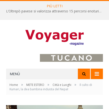
PIÙ LETTI
L’Oltrepò pavese si valorizza attraverso 15 percorsi enoturistici
MENÙ
»
»
»
Home
METE ESTERO
Città e Luoghi
Il culto di
Kumari, la dea bambina induista del Nepal