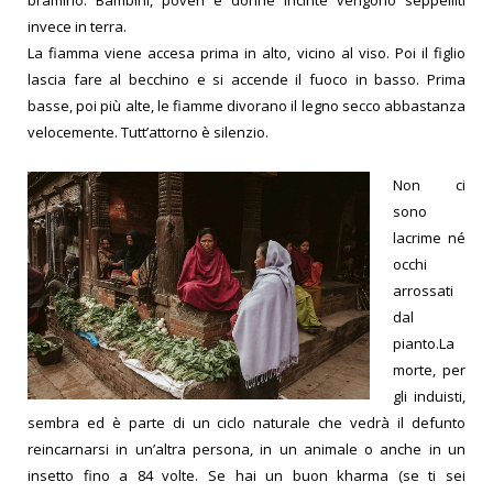
bramino. Bambini, poveri e donne incinte vengono seppelliti
invece in terra.
La fiamma viene accesa prima in alto, vicino al viso. Poi il figlio
lascia fare al becchino e si accende il fuoco in basso. Prima
basse, poi più alte, le fiamme divorano il legno secco abbastanza
velocemente. Tutt’attorno è silenzio.
Non ci
sono
lacrime né
occhi
arrossati
dal
pianto.
La
morte, per
gli induisti,
sembra ed è parte di un ciclo naturale che vedrà il defunto
reincarnarsi in un’altra persona, in un animale o anche in un
insetto fino a 84 volte. Se hai un buon kharma (se ti sei