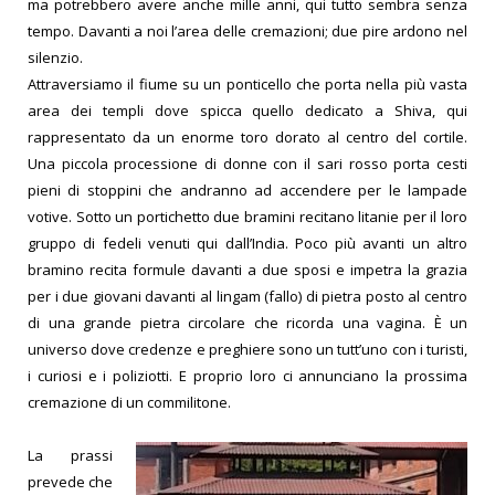
ma potrebbero avere anche mille anni, qui tutto sembra senza
tempo. Davanti a noi l’area delle cremazioni; due pire ardono nel
silenzio.
Attraversiamo il fiume su un ponticello che porta nella più vasta
area dei templi dove spicca quello dedicato a Shiva, qui
rappresentato da un enorme toro dorato al centro del cortile.
Una piccola processione di donne con il sari rosso porta cesti
pieni di stoppini che andranno ad accendere per le lampade
votive. Sotto un portichetto due bramini recitano litanie per il loro
gruppo di fedeli venuti qui dall’India. Poco più avanti un altro
bramino recita formule davanti a due sposi e impetra la grazia
per i due giovani davanti al lingam (fallo) di pietra posto al centro
di una grande pietra circolare che ricorda una vagina. È un
universo dove credenze e preghiere sono un tutt’uno con i turisti,
i curiosi e i poliziotti. E proprio loro ci annunciano la prossima
cremazione di un commilitone.
La prassi
prevede che