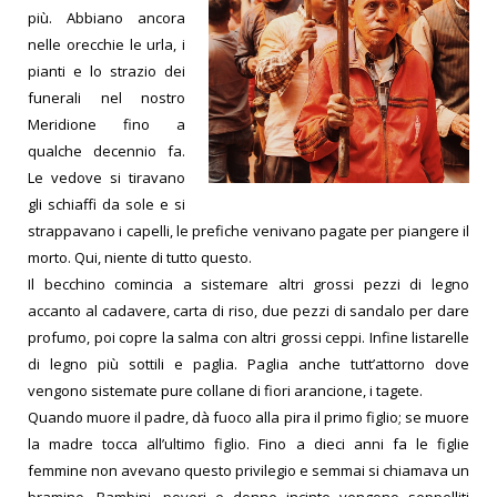
più. Abbiano ancora
nelle orecchie le urla, i
pianti e lo strazio dei
funerali nel nostro
Meridione fino a
qualche decennio fa.
Le vedove si tiravano
gli schiaffi da sole e si
strappavano i capelli, le prefiche venivano pagate per piangere il
morto. Qui, niente di tutto questo.
Il becchino comincia a sistemare altri grossi pezzi di legno
accanto al cadavere, carta di riso, due pezzi di sandalo per dare
profumo, poi copre la salma con altri grossi ceppi. Infine listarelle
di legno più sottili e paglia. Paglia anche tutt’attorno dove
vengono sistemate pure collane di fiori arancione, i tagete.
Quando muore il padre, dà fuoco alla pira il primo figlio; se muore
la madre tocca all’ultimo figlio. Fino a dieci anni fa le figlie
femmine non avevano questo privilegio e semmai si chiamava un