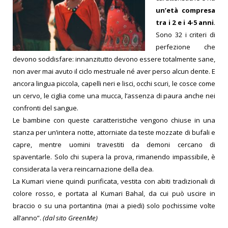
un’età compresa
tra i 2 e i 4-5 anni
.
Sono 32 i criteri di
perfezione che
devono soddisfare: innanzitutto devono essere totalmente sane,
non aver mai avuto il ciclo mestruale né aver perso alcun dente. E
ancora lingua piccola, capelli neri e lisci, occhi scuri, le cosce come
un cervo, le ciglia come una mucca, l’assenza di paura anche nei
confronti del sangue.
Le bambine con queste caratteristiche vengono chiuse in una
stanza per un’intera notte, attorniate da teste mozzate di bufali e
capre, mentre uomini travestiti da demoni cercano di
spaventarle. Solo chi supera la prova, rimanendo impassibile, è
considerata la vera reincarnazione della dea.
La Kumari viene quindi purificata, vestita con abiti tradizionali di
colore rosso, e portata al Kumari Bahal, da cui può uscire in
braccio o su una portantina (mai a piedi) solo pochissime volte
all’anno”.
(dal sito GreenMe)