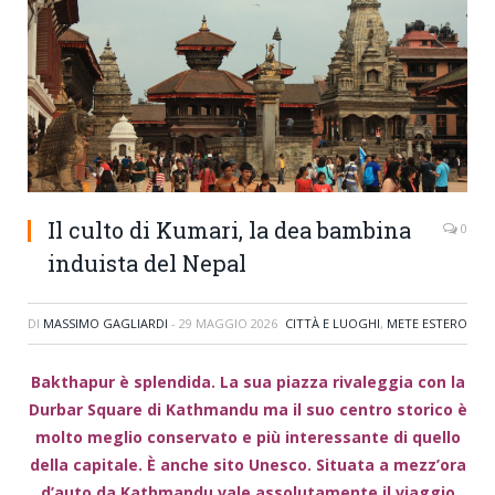
Il culto di Kumari, la dea bambina
0
induista del Nepal
DI
MASSIMO GAGLIARDI
-
29 MAGGIO 2026
CITTÀ E LUOGHI
,
METE ESTERO
Bakthapur è splendida. La sua piazza rivaleggia con la
Durbar Square di Kathmandu ma il suo centro storico è
molto meglio conservato e più interessante di quello
della capitale. È anche sito Unesco. Situata a mezz’ora
d’auto da Kathmandu vale assolutamente il viaggio