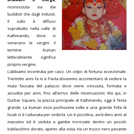
riconosciuta sia dai
buddisti che dagli induisti.
Il culto è diffuso
soprattutto nella valle di
Kathmandu, dove si
venerano le vergini: il
termine Kumari
letteralmente significa
proprio vergine.
L’abbiamo incontrata per caso. Un colpo di fortuna eccezionale.
Trentotto anni fa io e Paola dovemmo accontentarci di vedere la
muta facciata del palazzo dove viene cresciuta, formata e
accudita per anni, fino all’arrivo delle mestruazioni.
Ma qui, in
Durbar Square, la piazza principale di Kathmandu, oggi è festa
grande. La Kumari esce pochissime volte e una grande folla di
locali si è radunata per vederla.
Lei è piccolina, avrà dieci anni al
massimo ed è seduta a gambe incrociate dentro un piccolo
baldacchino dorato, aperto alla vista. Ha un trucco nero pesante