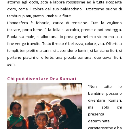
attorno agli occhi, gote e labbra rossissime ed è tutta ricoperta
d’oro, come il colore del suo baldacchino. Tutt’attorno suono di
tamburi, piatti, piattini, cimbali e flauti.
L’atmosfera è febbrile, carica di tensione. Tutti la vogliono
toccare, porta bene. E la folla si accalca, preme e poi ondeggia.
Paola sta male, si allontana. Io proseguo nel mio video ma alla
fine vengo travolto. Tutto il resto è bellezza, colore, vita.
Offerte a
templi, tempietti e altarini: si accendono lumini, si lanciano fiori, si
portano piattini di offerte: una piccola banana, due uova, fiori,
semi.
Chi può diventare Dea Kumari
“Non tutte le
bambine possono
diventare Kumari,
ma solo chi
presenta
determinate
caratteristiche e ha