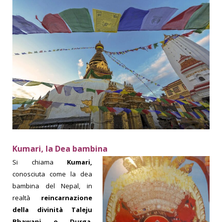
K
umari
,
la
D
ea
bambina
Si chiama
Kumari,
conosciuta come la dea
bambina del Nepal, in
realtà
reincarnazione
della divinità Taleju
Bhawani o Durga
,