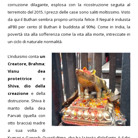
corruzione dilagante, esplosa con la ricostruzione seguita al
terremoto del 2015. I prezzi delle case sono saliti moltissimo. Visto
da qui il Buthan sembra proprio un’isola felice. Il Nepal è induista
all’80 per cento (il Buthan è buddista al 90%). Come in India, la
povertà sta alla sofferenza come la vita alla morte, intrecciate in
un ciclo di naturale normalità.
L’induismo conta
un
Creatore, Brahma
;
Visnu
dea
protettrice
e
Shiva
,
dio della
creazione
e della
distruzione. Shiva è
marito della dea
Parvati (quella con
otto braccia) madre
a sua volta di
Kumari e Ganesh. Quest’ultimo, che ha la testa d’elefante, è il dio