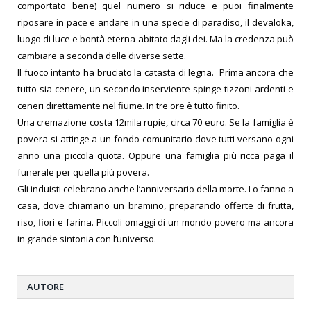
comportato bene) quel numero si riduce e puoi finalmente
riposare in pace e andare in una specie di paradiso, il devaloka,
luogo di luce e bontà eterna abitato dagli dei. Ma la credenza può
cambiare a seconda delle diverse sette.
Il fuoco intanto ha bruciato la catasta di legna. Prima ancora che
tutto sia cenere, un secondo inserviente spinge tizzoni ardenti e
ceneri direttamente nel fiume. In tre ore è tutto finito.
Una cremazione costa 12mila rupie, circa 70 euro. Se la famiglia è
povera si attinge a un fondo comunitario dove tutti versano ogni
anno una piccola quota. Oppure una famiglia più ricca paga il
funerale per quella più povera.
Gli induisti celebrano anche l’anniversario della morte. Lo fanno a
casa, dove chiamano un bramino, preparando offerte di frutta,
riso, fiori e farina. Piccoli omaggi di un mondo povero ma ancora
in grande sintonia con l’universo.
AUTORE