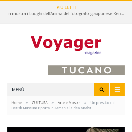
PIÙ LETTI
L’Oltrepò pavese si valorizza attraverso 15 percorsi enoturistici
MENÙ
»
»
»
Home
CULTURA
Arte e Mostre
Un prestito del
British Museum riporta in Armenia la dea Anahit