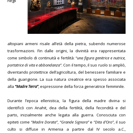
negli
altopiani armeni risale all’età della pietra, subendo numerose
trasformazioni. Fin dalle origini, la divinità era rappresentata
come simbolo di continuità e fertilità:
“una figura genitrice e nutrice,
portatrice di vita e abbondanza”
. Con il tempo, il suo ruolo si ampliò,
diventando protettrice dell’agricoltura, del benessere familiare e
della guarigione. La sua natura creatrice era spesso associata
alla
“Madre Terra”
, espressione della forza generatrice femminile.
Durante l’epoca ellenistica, la figura della madre divina si
identificò con Anahit, dea della fertilità, della fecondità e del
parto, inizialmente anche legata alla guerra. Conosciuta con
epiteti come
“Madre Dorata”
,
“Grande Signora”
e
“Dita d’Oro”
, il suo
culto si diffuse in Armenia a partire dal IV secolo a.C.,