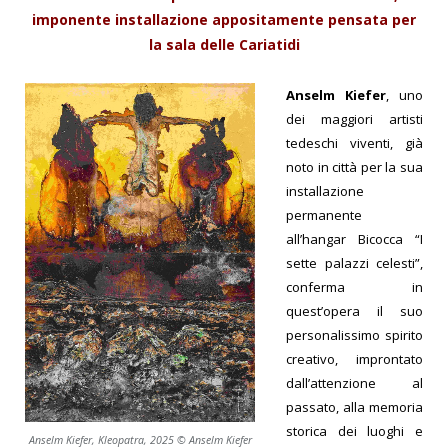
imponente installazione appositamente pensata per
la sala delle Cariatidi
Anselm Kiefer
, uno
dei maggiori artisti
tedeschi viventi, già
noto in città per la sua
installazione
permanente
all’hangar Bicocca “I
sette palazzi celesti”,
conferma in
quest’opera il suo
personalissimo spirito
creativo, improntato
dall’attenzione al
passato, alla memoria
storica dei luoghi e
Anselm Kiefer, Kleopatra, 2025 © Anselm Kiefer