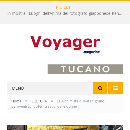
PIÙ LETTI
L’Oltrepò pavese si valorizza attraverso 15 percorsi enoturistici
MENÙ
»
»
Home
CULTURA
Le Alchimiste di Kiefer: grandi
paraventi sui poteri creativi delle donne