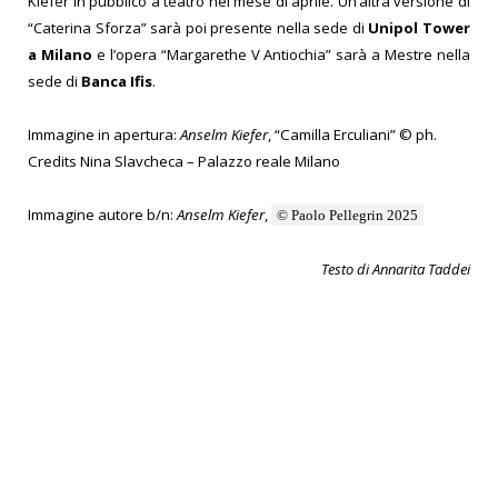
Kiefer in pubblico a teatro nel mese di aprile. Un’altra versione di
“Caterina Sforza” sarà poi presente nella sede di
Unipol Tower
a Milano
e l’opera “Margarethe V Antiochia” sarà a Mestre nella
sede di
Banca Ifis
.
Immagine in apertura:
Anselm Kiefer
, “Camilla Erculiani” © ph.
Credits Nina Slavcheca – Palazzo reale Milano
Immagine autore b/n:
Anselm Kiefer
,
© Paolo Pellegrin 2025
Testo di Annarita Taddei