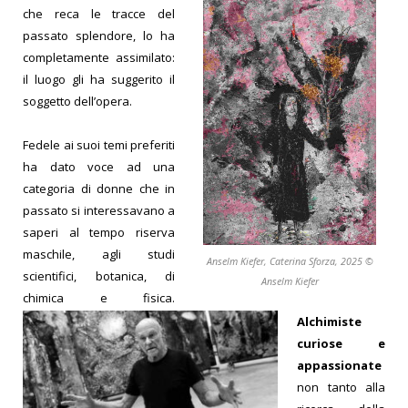
che reca le tracce del
passato splendore, lo ha
completamente assimilato:
il luogo
gli ha suggerito il
soggetto dell’opera.
Fedele ai suoi temi preferiti
ha dato voce ad una
categoria di donne che in
passato si interessavano a
saperi al tempo riserva
maschile, agli studi
Anselm Kiefer, Caterina Sforza, 2025 ©
scientifici, botanica, di
Anselm Kiefer
chimica e fisica.
Alchimiste
curiose e
appassionate
non tanto alla