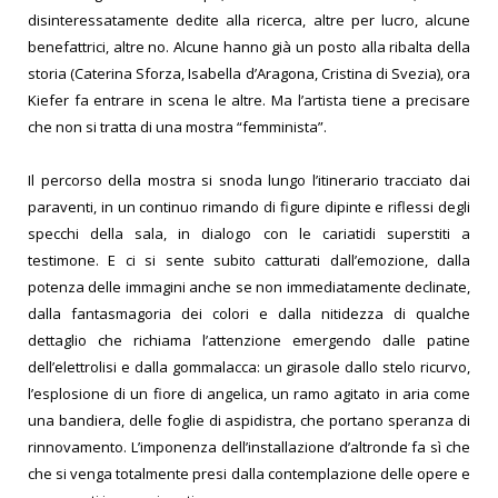
disinteressatamente dedite alla ricerca, altre per lucro, alcune
benefattrici, altre no. Alcune hanno già un posto alla ribalta della
storia (Caterina Sforza, Isabella d’Aragona, Cristina di Svezia), ora
Kiefer fa entrare in scena le altre. Ma l’artista tiene a precisare
che non si tratta di una mostra “femminista”.
Il percorso della mostra si snoda lungo l’itinerario tracciato dai
paraventi, in un continuo rimando di figure dipinte e riflessi degli
specchi della sala, in dialogo con le cariatidi superstiti a
testimone. E ci si sente subito catturati dall’emozione, dalla
potenza delle immagini anche se non immediatamente declinate,
dalla fantasmagoria dei colori e dalla nitidezza di qualche
dettaglio che richiama l’attenzione emergendo dalle patine
dell’elettrolisi e dalla gommalacca: un girasole dallo stelo ricurvo,
l’esplosione di un fiore di angelica, un ramo agitato in aria come
una bandiera, delle foglie di aspidistra, che portano speranza di
rinnovamento. L’imponenza dell’installazione d’altronde fa sì che
che si venga totalmente presi dalla contemplazione delle opere e