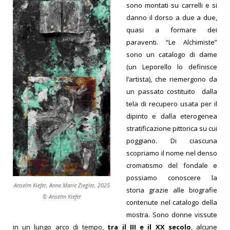
sono montati su carrelli e si
danno il dorso a due a due,
quasi a formare dei
paraventi. “Le Alchimiste”
sono un catalogo di dame
(un Leporello lo definisce
l’artista), che riemergono da
un passato costituito dalla
tela di recupero usata per il
dipinto e dalla eterogenea
stratificazione pittorica su cui
poggiano. Di ciascuna
scopriamo il nome nel denso
cromatismo del fondale e
possiamo conoscere la
Anselm Kiefer, Anne Marie Ziegler, 2025
storia grazie alle biografie
© Anselm Kiefer
contenute nel catalogo della
mostra. Sono donne vissute
in un lungo arco di tempo,
tra il III e il XX secolo
, alcune