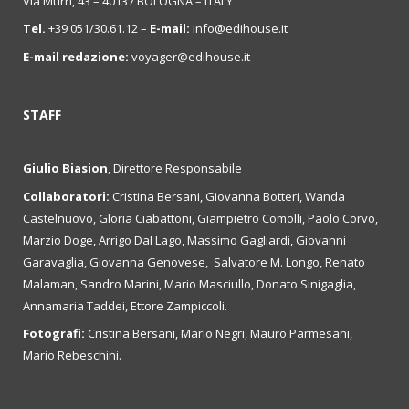
Via Murri, 43 – 40137 BOLOGNA – ITALY
Tel.
+39 051/30.61.12 –
E-mail:
info@edihouse.it
E-mail redazione:
voyager@edihouse.it
STAFF
Giulio Biasion
, Direttore Responsabile
Collaboratori:
Cristina Bersani, Giovanna Botteri, Wanda
Castelnuovo, Gloria Ciabattoni, Giampietro Comolli, Paolo Corvo,
Marzio Doge, Arrigo Dal Lago, Massimo Gagliardi, Giovanni
Garavaglia, Giovanna Genovese, Salvatore M. Longo, Renato
Malaman, Sandro Marini, Mario Masciullo, Donato Sinigaglia,
Annamaria Taddei, Ettore Zampiccoli.
Fotografi:
Cristina Bersani, Mario Negri, Mauro Parmesani,
Mario Rebeschini.