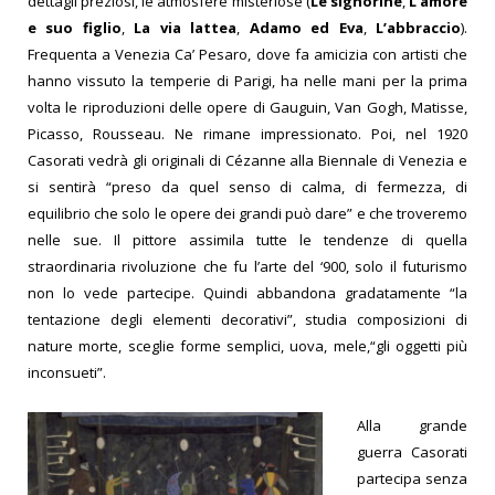
dettagli preziosi, le atmosfere misteriose (
Le signorine
,
L’amore
e suo figlio
,
La via lattea
,
Adamo ed Eva
,
L’abbraccio
).
Frequenta a Venezia Ca’ Pesaro, dove fa amicizia con artisti che
hanno vissuto la temperie di Parigi, ha nelle mani per la prima
volta le riproduzioni delle opere di Gauguin, Van Gogh, Matisse,
Picasso, Rousseau. Ne rimane impressionato. Poi, nel 1920
Casorati vedrà gli originali di Cézanne alla Biennale di Venezia e
si sentirà “preso da quel senso di calma, di fermezza, di
equilibrio che solo le opere dei grandi può dare” e che troveremo
nelle sue. Il pittore assimila tutte le tendenze di quella
straordinaria rivoluzione che fu l’arte del ‘900, solo il futurismo
non lo vede partecipe. Quindi abbandona gradatamente “la
tentazione degli elementi decorativi”, studia composizioni di
nature morte, sceglie forme semplici, uova, mele,“gli oggetti più
inconsueti”.
Alla grande
guerra Casorati
partecipa senza