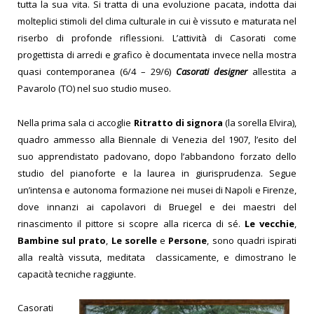
tutta la sua vita. Si tratta di una evoluzione pacata, indotta dai
molteplici stimoli del clima culturale in cui è vissuto e maturata nel
riserbo di profonde riflessioni. L’attività di Casorati come
progettista di arredi e grafico è documentata invece nella mostra
quasi contemporanea (6/4 – 29/6)
Casorati designer
allestita a
Pavarolo (TO) nel suo studio museo.
Nella prima sala ci accoglie
Ritratto di signora
(la sorella Elvira),
quadro ammesso alla Biennale di Venezia del 1907, l’esito del
suo apprendistato padovano, dopo l’abbandono forzato dello
studio del pianoforte e la laurea in giurisprudenza. Segue
un’intensa e autonoma formazione nei musei di Napoli e Firenze,
dove innanzi ai capolavori di Bruegel e dei maestri del
rinascimento il pittore si scopre alla ricerca di sé.
Le vecchie
,
Bambine sul prato
,
Le sorelle
e
Persone
, sono quadri ispirati
alla realtà vissuta, meditata classicamente, e dimostrano le
capacità tecniche raggiunte.
Casorati