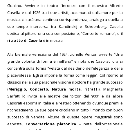
Gualino. Avviene in teatro l’incontro con il maestro Alfredo
Casella e dal 1926 tra i due artisti, accomunati dall’amore per la
musica, ci sarà una continua corrispondenza, analoga a quella a
suo tempo intercorsa tra Kandinskij e Schoenberg. Casella
dedica al pittore una sua composizione, “Concerto romano”, e il
ritratto di Casella
è in mostra.
Alla biennale veneziana del 1924, Lionello Venturi avverte “Una
grande volontà di forma è nell’aria” e nota che Casorati ora si
concentra sulla forma “velata dal desiderio dell’eleganza e della
piacevolezza. Egli si impone la forma come legge”. Col ritorno al
classico nella sua personale visione il pittore ha grande successo
(
Meriggio
,
Concerto
,
Natura morta
,
ritratti
), Margherita
Sarfatti lo invita alle mostre dei “pittori del ‘900” e da allora
Casorati esporrà in Italia e all’estero ottenendo ovunque premi e
riconoscimenti. Le sue opere circolano in tutto il mondo con buon
successo di vendite. Alcune di queste opere magistrali sono
esposte,
Conversazione platonica
– nata dall’occasionale