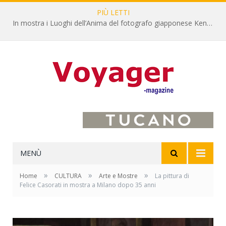
PIÙ LETTI
L’Oltrepò pavese si valorizza attraverso 15 percorsi enoturistici
MENÙ
»
»
»
Home
CULTURA
Arte e Mostre
La pittura di
Felice Casorati in mostra a Milano dopo 35 anni