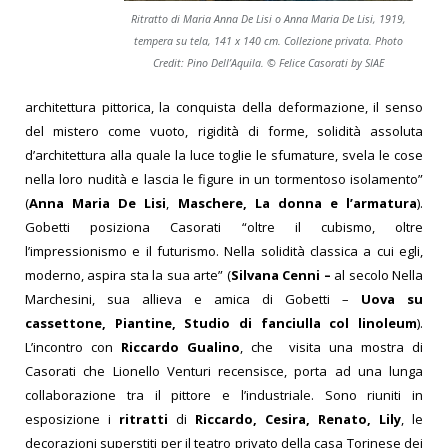
Ritratto di Maria Anna De Lisi o Anna Maria De Lisi, 1919,
tempera su tela, 141 x 140 cm. Collezione privata. Photo
Credit: Pino Dell’Aquila. © Felice Casorati by SIAE
architettura pittorica, la conquista della deformazione, il senso
del mistero come vuoto, rigidità di forme, solidità assoluta
d’architettura alla quale la luce toglie le sfumature, svela le cose
nella loro nudità e lascia le figure in un tormentoso isolamento”
(
Anna Maria De Lisi
,
Maschere, La donna e l’armatura
).
Gobetti posiziona Casorati “oltre il cubismo, oltre
l’impressionismo e il futurismo. Nella solidità classica a cui egli,
moderno, aspira sta la sua arte” (
Silvana Cenni –
al secolo Nella
Marchesini, sua allieva e amica di Gobetti –
Uova su
cassettone, Piantine, Studio di fanciulla col linoleum
).
L’incontro con
Riccardo Gualino
, che visita una mostra di
Casorati che Lionello Venturi recensisce, porta ad una lunga
collaborazione tra il pittore e l’industriale. Sono riuniti in
esposizione i
ritratti
di
Riccardo, Cesira, Renato, Lily
, le
decorazioni superstiti per il teatro privato della casa Torinese dei