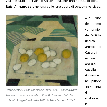
visita in studio dell’amico Sartoris durante una seduta di posa –
Raja, Annunciazione,
una delle rare opere di soggetto religioso.
Alla fine
del primo
ventennio
del ‘900 la
ricerca
artistica di
Casorati
evolve
ancora.
Casella
riconosce
nel pittore
“la volontà
Uova e limoni, 1950, olio su tela Torino, GAM – Galleria d’Arte
di
Moderna. Fondazione Guido e Ettore De Fornaris. Photo Credit:
costruire,
Studio Fotografico Gonella 2023. © Felice Casorati BY SIAE
la