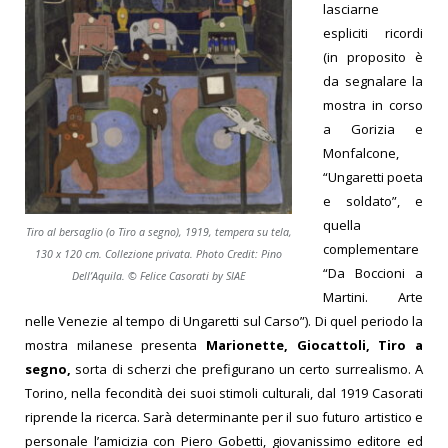
lasciarne
espliciti ricordi
(in proposito è
da segnalare la
mostra in corso
a Gorizia e
Monfalcone,
“Ungaretti poeta
e soldato”, e
quella
Tiro al bersaglio (o Tiro a segno), 1919, tempera su tela,
complementare
130 x 120 cm. Collezione privata. Photo Credit: Pino
“Da Boccioni a
Dell’Aquila. © Felice Casorati by SIAE
Martini. Arte
nelle Venezie al tempo di Ungaretti sul Carso”). Di quel periodo la
mostra milanese presenta
Marionette, Giocattoli, Tiro a
segno,
sorta di scherzi che prefigurano un certo surrealismo.
A
Torino, nella fecondità dei suoi stimoli culturali, dal 1919 Casorati
riprende la ricerca. Sarà determinante per il suo futuro artistico e
personale l’amicizia con Piero Gobetti, giovanissimo editore ed