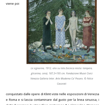
viene poi
Le signorine, 1912, olio su tela (tecnica mista: tempera,
glicerina, cera), 187,5×195 cm. Fondazione Musei Civici
Venezia Galleria Inter. Arte Moderna Ca’ Pesaro. © Felice
Casorati
conquistato dalle opere di Klimt viste nelle esposizioni di Venezia
e Roma e si lascia contaminare dal gusto per la linea sinuosa, i