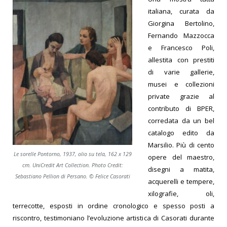
italiana, curata da
Giorgina Bertolino,
Fernando Mazzocca
e Francesco Poli,
allestita con prestiti
di varie gallerie,
musei e collezioni
private grazie al
contributo di BPER,
corredata da un bel
catalogo edito da
Marsilio. Più di cento
Le sorelle Pontorno, 1937, olio su tela, 162 x 129
opere del maestro,
cm. UniCredit Art Collection. Photo Credit:
disegni a matita,
Sebastiano Pellion di Persano. © Felice Casorati
acquerelli e tempere,
xilografie, oli,
terrecotte, esposti in ordine cronologico e spesso posti a
riscontro, testimoniano l’evoluzione artistica di Casorati durante