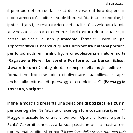
chiarezza,
il principio dell’ordine, la fissità delle cose e il loro disporsi in
modo armonico”. Il pittore vuole liberarsi “da tutte le teoriche, le
ipotesi, i gusti, le restaurazioni dei quali si è avvelenata la mia
giovinezza” e cerca di ottenere “l’architettura di un quadro, in
senso musicale e non puramente formale”. D’ora in poi
approfondisce la ricerca di questa architettura nei temi preferiti,
per lo più nudi femminili o figure di adolescenti e nature morte
(
Ragazze a Nervi, Le sorelle Pontormo,
La barca, Eclissi,
Uova e limoni).
Contagiato dall’esempio della moglie, pittrice di
formazione francese prima di diventare sua allieva, si apre
anche alla pittura di paesaggio “en plein air” (
Paesaggio
toscano, Varigotti
).
Infine la mostra ci presenta una selezione di
bozzetti
e
figurini
per scenografie. Nell’attività di scenografo e costumista (per il 1°
Maggio musicale fiorentino e poi per l’Opera di Roma e per la
Scala) Casorati concretizza la sua passione per la musica, che
non ha mai tradito. Afferma:
“L’invenzione dello scenografo non può