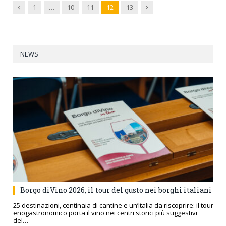
Previous
Next
1
…
10
11
12
13
NEWS
Borgo diVino 2026, il tour del gusto nei borghi italiani
25 destinazioni, centinaia di cantine e un’Italia da riscoprire: il tour
enogastronomico porta il vino nei centri storici più suggestivi
del…