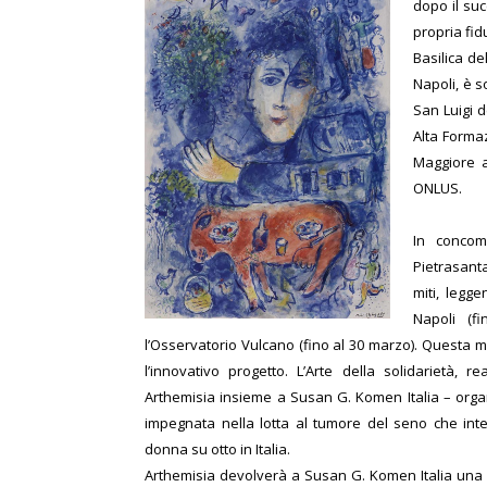
dopo il su
propria fid
Basilica de
Napoli, è s
San Luigi d
Alta Formaz
Maggiore a
ONLUS.
In concomi
Pietrasanta
miti, legg
Napoli (f
l’Osservatorio Vulcano (fino al 30 marzo). Questa m
l’in
novativo progetto. L’Arte della solidarietà, re
Arthemisia insieme a Susan G. Komen Italia – org
impegnata nella lotta al tumore del seno che in
donna su otto in Italia.
Arthemisia devolverà a Susan G. Komen Italia una 