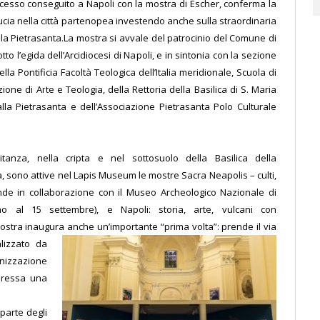
ccesso conseguito a Napoli con la mostra di Escher, conferma la
ucia nella città partenopea investendo anche sulla straordinaria
lla Pietrasanta.
La mostra si avvale del patrocinio del Comune di
otto l’egida dell’Arcidiocesi di Napoli, e in sintonia con la sezione
ella Pontificia Facoltà Teologica dell’Italia meridionale, Scuola di
ione di Arte e Teologia, della Rettoria della Basilica di S. Maria
lla Pietrasanta e dell’Associazione Pietrasanta Polo Culturale
tanza, nella cripta e nel sottosuolo della Basilica della
, sono attive nel Lapis Museum le mostre Sacra Neapolis – culti,
ende in collaborazione con il Museo Archeologico Nazionale di
ino al 15 settembre), e Napoli: storia, arte, vulcani con
ostra inaugura anche un’importante “prima volta”: prende il via
alizzato da
anizzazione
teressa una
parte degli