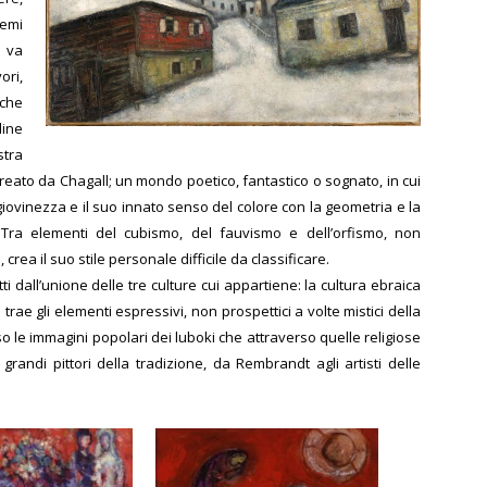
temi
, va
ori,
 che
ine
stra
ato da Chagall; un mondo poetico, fantastico o sognato, in cui
a giovinezza e il suo innato senso del colore con la geometria e la
Tra elementi del cubismo, del fauvismo e dell’orfismo, non
ea il suo stile personale difficile da classificare.
ti dall’unione delle tre culture cui appartiene: la cultura ebraica
i trae gli elementi espressivi, non prospettici a volte mistici della
rso le immagini popolari dei luboki che attraverso quelle religiose
a grandi pittori della tradizione, da Rembrandt agli artisti delle