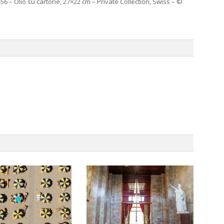
-56 – Olio su cartone, 27×22 cm – Private Collection, Swiss – ©