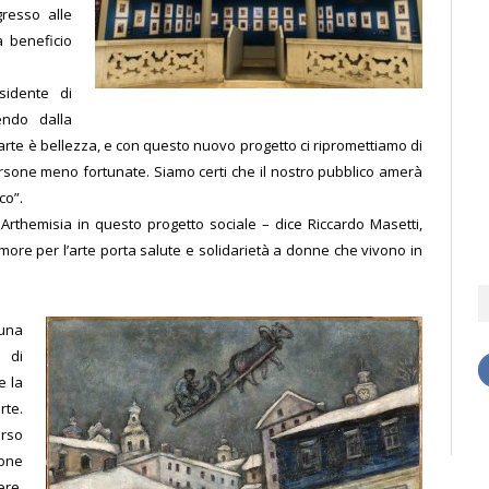
gresso alle
a beneficio
sidente di
endo dalla
L’arte è bellezza, e con questo nuovo progetto ci ripromettiamo di
ersone meno fortunate. Siamo certi che il nostro pubblico amerà
co”.
Arthemisia in questo progetto sociale – dice Riccardo Masetti,
more per l’arte porta salute e solidarietà a donne che vivono in
una
 di
e la
rte.
orso
one
ere,