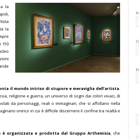
la la
P
poli,
tista
ta la
empre
C
i 150
ucleo
zioni
rande
E
nta il mondo intriso di stupore e meraviglia dell’artista
.
sia, religione e guerra, un universo di sogni dai colori vivaci, di
ati da personaggi, reali o immaginari, che si affollano nella
ario onirico in cui è difficile discernere il confine tra realtà e
a è organizzata e prodotta dal Gruppo Arthemisia
, che