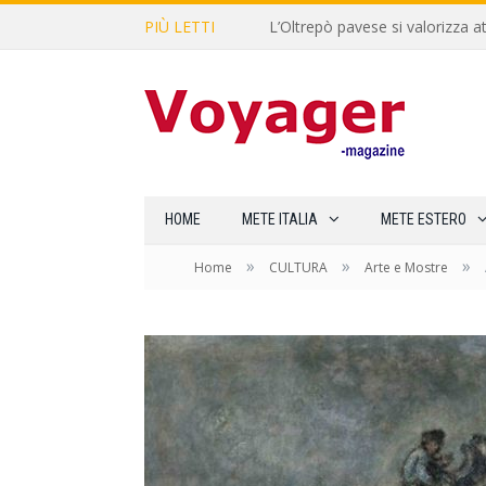
PIÙ LETTI
L’Oltrepò pavese si valorizza at
HOME
METE ITALIA
METE ESTERO
»
»
»
Home
CULTURA
Arte e Mostre