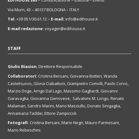
EDI HOUSE sas
– Comunicazione – Editoria – Eventi
Via Murri, 43 – 40137 BOLOGNA – ITALY
Tel.
+39 051/30.61.12 –
E-mail:
info@edihouse.it
E-mail redazione:
voyager@edihouse.it
STAFF
Giulio Biasion
, Direttore Responsabile
Collaboratori:
Cristina Bersani, Giovanna Botteri, Wanda
Castelnuovo, Gloria Ciabattoni, Giampietro Comolli, Paolo Corvo,
Marzio Doge, Arrigo Dal Lago, Massimo Gagliardi, Giovanni
Garavaglia, Giovanna Genovese, Salvatore M. Longo, Renato
Malaman, Sandro Marini, Mario Masciullo, Donato Sinigaglia,
Annamaria Taddei, Ettore Zampiccoli.
Fotografi:
Cristina Bersani, Mario Negri, Mauro Parmesani,
Mario Rebeschini.