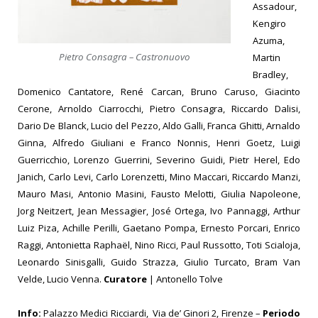
Assadour,
Kengiro
Azuma,
Pietro Consagra – Castronuovo
Martin
Bradley,
Domenico Cantatore, René Carcan, Bruno Caruso, Giacinto
Cerone, Arnoldo Ciarrocchi, Pietro Consagra, Riccardo Dalisi,
Dario De Blanck, Lucio del Pezzo, Aldo Galli, Franca Ghitti, Arnaldo
Ginna, Alfredo Giuliani e Franco Nonnis, Henri Goetz, Luigi
Guerricchio, Lorenzo Guerrini, Severino Guidi, Pietr Herel, Edo
Janich, Carlo Levi, Carlo Lorenzetti, Mino Maccari, Riccardo Manzi,
Mauro Masi, Antonio Masini, Fausto Melotti, Giulia Napoleone,
Jorg Neitzert, Jean Messagier, José Ortega, Ivo Pannaggi, Arthur
Luiz Piza, Achille Perilli, Gaetano Pompa, Ernesto Porcari, Enrico
Raggi, Antonietta Raphaël, Nino Ricci, Paul Russotto, Toti Scialoja,
Leonardo Sinisgalli, Guido Strazza, Giulio Turcato, Bram Van
Velde, Lucio Venna.
Curatore
| Antonello Tolve
Info:
Palazzo Medici Ricciardi, Via de’ Ginori 2, Firenze –
Periodo