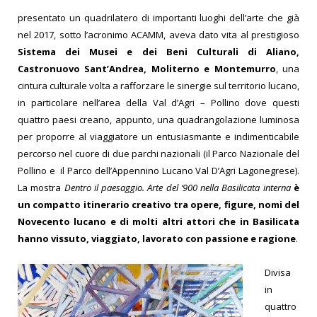
presentato un quadrilatero di importanti luoghi dell’arte che già
nel 2017, sotto l’acronimo ACAMM, aveva dato vita al prestigioso
Sistema dei Musei e dei Beni Culturali di Aliano,
Castronuovo Sant’Andrea, Moliterno e Montemurro
, una
cintura culturale volta a rafforzare le sinergie sul territorio lucano,
in particolare nell’area della Val d’Agri – Pollino dove questi
quattro paesi creano, appunto, una quadrangolazione luminosa
per proporre al viaggiatore un entusiasmante e indimenticabile
percorso nel cuore di due parchi nazionali (il Parco Nazionale del
Pollino e il Parco dell’Appennino Lucano Val D’Agri Lagonegrese).
La mostra
Dentro il paesaggio. Arte del ‘900 nella Basilicata interna
è
un compatto itinerario creativo tra opere, figure, nomi del
Novecento lucano e di molti altri attori che in Basilicata
hanno vissuto, viaggiato, lavorato con passione e ragione
.
Divisa
in
quattro