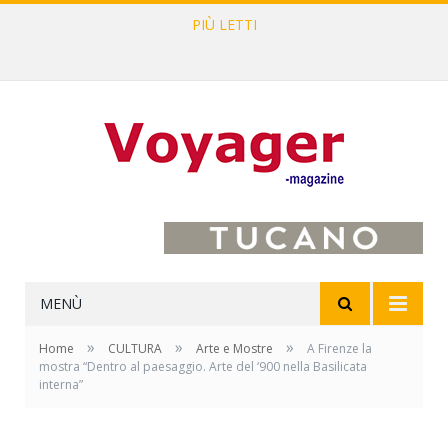
PIÙ LETTI
L’Oltrepò pavese si valorizza attraverso 15 percorsi enoturistici
MENÙ
»
»
»
Home
CULTURA
Arte e Mostre
A Firenze la
mostra “Dentro al paesaggio. Arte del ‘900 nella Basilicata
interna”