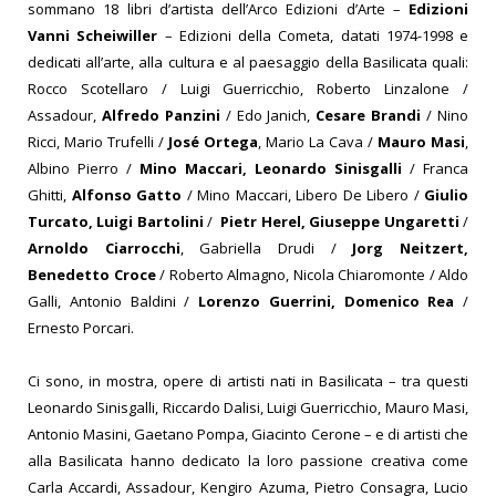
sommano 18 libri d’artista dell’Arco Edizioni d’Arte –
Edizioni
Vanni Scheiwiller
– Edizioni della Cometa, datati 1974-1998 e
dedicati all’arte, alla cultura e al paesaggio della Basilicata quali:
Rocco Scotellaro / Luigi Guerricchio, Roberto Linzalone /
Assadour,
Alfredo Panzini
/ Edo Janich,
Cesare Brandi
/ Nino
Ricci, Mario Trufelli /
José Ortega
, Mario La Cava /
Mauro Masi
,
Albino Pierro /
Mino Maccari,
Leonardo Sinisgalli
/ Franca
Ghitti,
Alfonso Gatto
/ Mino Maccari, Libero De Libero /
Giulio
Turcato, Luigi Bartolini
/
Pietr Herel, Giuseppe Ungaretti
/
Arnoldo Ciarrocchi
, Gabriella Drudi /
Jorg Neitzert,
Benedetto Croce
/ Roberto Almagno, Nicola Chiaromonte / Aldo
Galli, Antonio Baldini /
Lorenzo Guerrini, Domenico Rea
/
Ernesto Porcari.
Ci sono, in mostra, opere di artisti nati in Basilicata – tra questi
Leonardo Sinisgalli, Riccardo Dalisi, Luigi Guerricchio, Mauro Masi,
Antonio Masini, Gaetano Pompa, Giacinto Cerone – e di artisti che
alla Basilicata hanno dedicato la loro passione creativa come
Carla Accardi, Assadour, Kengiro Azuma, Pietro Consagra, Lucio