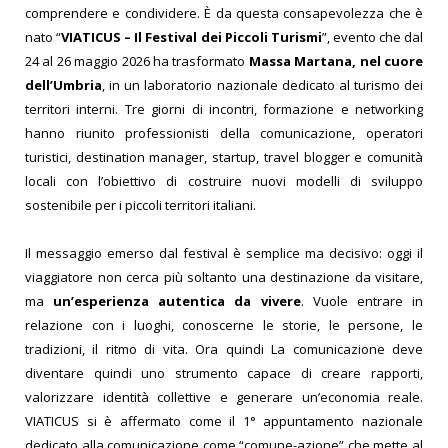
comprendere e condividere. È da questa consapevolezza che è
nato “
VIATICUS – Il Festival dei Piccoli Turismi
”, evento che dal
24 al 26 maggio 2026 ha trasformato
Massa Martana, nel cuore
dell’Umbria
, in un laboratorio nazionale dedicato al turismo dei
territori interni.
Tre giorni di incontri, formazione e networking
hanno riunito professionisti della comunicazione, operatori
turistici, destination manager, startup, travel blogger e comunità
locali con l’obiettivo di costruire nuovi modelli di sviluppo
sostenibile per i piccoli territori italiani.
Il messaggio emerso dal festival è semplice ma decisivo: oggi il
viaggiatore non cerca più soltanto una destinazione da visitare,
ma
un’esperienza autentica da vivere
. Vuole entrare in
relazione con i luoghi, conoscerne le storie, le persone, le
tradizioni, il ritmo di vita. Ora quindi La comunicazione deve
diventare quindi uno strumento capace di creare rapporti,
valorizzare identità collettive e generare un’economia reale.
VIATICUS si è affermato come il 1° appuntamento nazionale
dedicato alla comunicazione come “comune-azione” che mette al