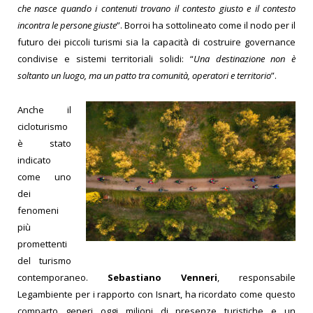
che nasce quando i contenuti trovano il contesto giusto e il contesto
incontra le persone giuste
”. Borroi ha sottolineato come il nodo per il
futuro dei piccoli turismi sia la capacità di costruire governance
condivise e sistemi territoriali solidi: “
Una destinazione non è
soltanto un luogo, ma un patto tra comunità, operatori e territorio
”.
Anche il
cicloturismo
è stato
indicato
come uno
dei
fenomeni
più
promettenti
del turismo
contemporaneo.
Sebastiano Venneri
, responsabile
Legambiente per i rapporto con Isnart, ha ricordato come questo
comparto generi oggi milioni di presenze turistiche e un