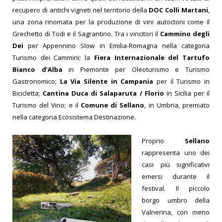
recupero di antichi vigneti
nel territorio della
DOC Colli Martani
,
una zona rinomata per la produzione di vini autoctoni come il
Grechetto di Todi
e il Sagrantino.
Tra i vincitori il
Cammino degli
Dei
per Appennino Slow in Emilia-Romagna nella categoria
Turismo dei Cammini; la
Fiera Internazionale del Tartufo
Bianco d’Alba
in Piemonte per Oleoturismo e Turismo
Gastronomico;
La Via Silente in Campania
per il Turismo in
Bicicletta;
Cantina Duca di Salaparuta / Florio
in Sicilia per il
Turismo del Vino; e il
Comune di Sellano
, in Umbria, premiato
nella categoria Ecosistema Destinazione.
Proprio
Sellano
rappresenta uno dei
casi più significativi
emersi durante il
festival. Il piccolo
borgo umbro della
Valnerina, con meno