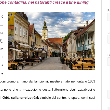
ne contadina, nei ristoranti cresce il fine dining
P
o è
re…
C
ca
),
ard
E
il
 a
one
gni giorno a mano dai lampionai, mestiere nato nel lontano 1863
i cannone che a mezzogiorno desta l’attenzione degli zagabresi e
 Grič, sulla torre Lotr
čak
simbolo del centro: lo sparo, con i suoi