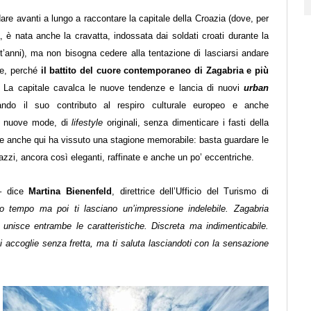
are avanti a lungo a raccontare la capitale della Croazia (dove, per
, è nata anche la cravatta, indossata dai soldati croati durante la
t’anni), ma non bisogna cedere alla tentazione di lasciarsi andare
ne, perché
il battito del cuore contemporaneo di Zagabria e più
. La capitale cavalca le nuove tendenze e lancia di nuovi
urban
ando il suo contributo al respiro culturale europeo e anche
 di nuove mode, di
lifestyle
originali, senza dimenticare i fasti della
e anche qui ha vissuto una stagione memorabile: basta guardare le
lazzi, ancora così eleganti, raffinate e anche un po’ eccentriche.
 dice
Martina Bienenfeld
, direttrice dell’Ufficio del Turismo di
no tempo ma poi ti lasciano un’impressione indelebile. Zagabria
 unisce entrambe le caratteristiche. Discreta ma indimenticabile.
i accoglie senza fretta, ma ti saluta lasciandoti con la sensazione