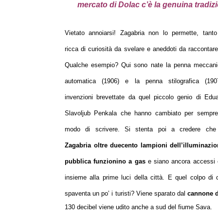
mercato di Dolac c’è la genuina tradizio
Vietato annoiarsi! Zagabria non lo permette, tant
ricca di curiosità da svelare e aneddoti da racconta
Qualche esempio? Qui sono nate la penna meccani
automatica (1906) e la penna stilografica (1907
invenzioni brevettate da quel piccolo genio di Edu
Slavoljub Penkala che hanno cambiato per sempre 
modo di scrivere. Si stenta poi a credere che
Zagabria oltre duecento lampioni dell’illuminazi
pubblica funzionino a gas
e siano ancora accessi o
insieme alla prime luci della città. E quel colpo d
spaventa un po’ i turisti? Viene sparato dal
cannone di
130 decibel viene udito anche a sud del fiume Sava.