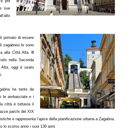
.
E poi
le sue
l’alto
il primato di essere
li zagabresi le sono
a alla Città Alta.
Il
uito nella Seconda
 Alta, oggi è usato
i.
gabria ha tanto da
no le ambasciate e i
a città è tuttavia il
iazze parchi del XIX
rtistiche e rappresenta l’apice della pianificazione urbana a Zagabria.
o lo scorso anno i suoi 130 anni.