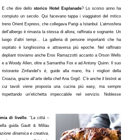
E che dire dello
storico Hotel Esplanade
? Lo scorso anno ha
compiuto un secolo. Qui facevano tappa i viaggiatori del mitico
treno Orient Express, che collegava Parigi a Istanbul. L’atmosfera
dell’albergo è rimasta la stessa di allora, raffinata e sognante. Un
luogo d’altri tempi… La galleria di persone importanti che ha
ospitato è lunghissima e attraversa più epoche. Nel raffinato
depliant troviamo anche Eros Ramazzotti accanto a Orson Wells
e a Woody Allen, oltre a Samantha Fox e ad Antony Quinn. Il suo
ristorante Zinfandel’s è, guide alla mano, fra i migliori della
Croazia, grazie all’arte della chef Ana Grgič. C’è anche il bistrot ai
cui tavoli viene proposta una cucina più easy, ma sempre
rispettando un’etichetta impeccabile nel servizio. Noblesse
mia di livello
. “
La città
–
 della guida Gault & Millau
razione dinamica e creativa,