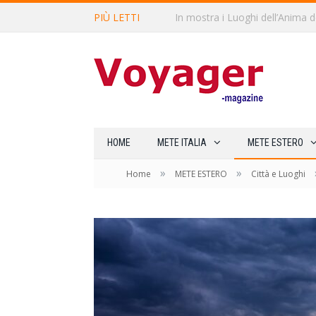
PIÙ LETTI
L’Oltrepò pavese si valorizza at
HOME
METE ITALIA
METE ESTERO
»
»
Home
METE ESTERO
Città e Luoghi