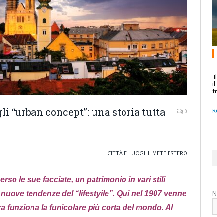
I
i
f
li “urban concept”: una storia tutta
R
0
CITTÀ E LUOGHI
,
METE ESTERO
erso le sue facciate, un patrimonio in vari stili
N
nuove tendenze del “lifestyile”. Qui nel 1907 venne
ra funziona la funicolare più corta del mondo. Al