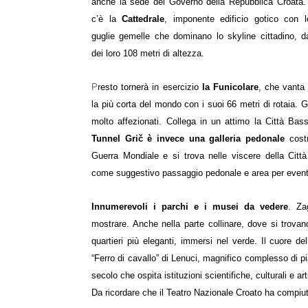
anche la sede del Governo della Repubblica Croata
c’è la
Cattedrale
, imponente edificio gotico con 
guglie gemelle che dominano lo skyline cittadino, dal
dei loro 108 metri di altezza.
P
resto tornerà in esercizio
la Funicolare
, che vanta 
la più corta del mondo con i suoi 66 metri di rotaia. G
molto affezionati. Collega in un attimo la Città Bass
Tunnel Grič è invece una galleria pedonale
costr
Guerra Mondiale e si trova nelle viscere della Città
come suggestivo passaggio pedonale e area per event
Innumerevoli i parchi e i musei da vedere
. Za
mostrare. Anche nella parte collinare, dove si trova
quartieri più eleganti, immersi nel verde. Il cuore dell
“Ferro di cavallo” di Lenuci, magnifico complesso di p
secolo che ospita istituzioni scientifiche, culturali e a
Da ricordare che il Teatro Nazionale Croato ha compiut