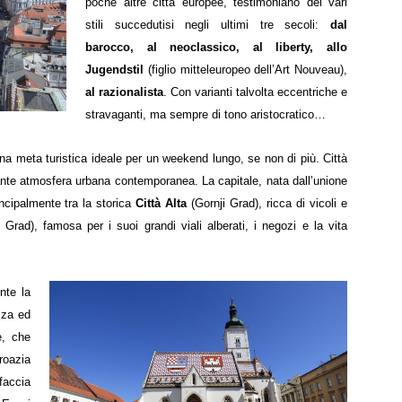
poche altre città europee, testimoniano dei vari
stili succedutisi negli ultimi tre secoli:
dal
barocco, al neoclassico, al liberty, allo
Jugendstil
(figlio mitteleuropeo dell’Art Nouveau),
al
razionalista
. Con varianti talvolta eccentriche e
stravaganti, ma sempre di tono aristocratico…
na meta turistica ideale per un weekend lungo, se non di più. Città
brante atmosfera urbana contemporanea.
La capitale, nata dall’unione
incipalmente tra la storica
Città Alta
(Gornji Grad), ricca di vicoli e
 Grad), famosa per i suoi grandi viali alberati, i negozi e la vita
nte la
zza ed
e, che
Croazia
ffaccia