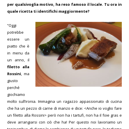
per qualsivoglia motivo, ha reso famoso il locale. Tu ora in
quale ricetta ti identifichi maggiormente?
“Oggi
potrebbe
essere un
piatto che è
in menu da
un anno, il
filetto alla
Rossini
, ma
giusto
perché
giochiamo
molto sull’ironia. Immagina un ragazzo appassionato di cucina
che ha un pezzo di carne di manzo e dice: <Anche io voglio fare
un filetto alla Rossini> però non ha i tartufi, non ha il foie gras e
deve arrangiarsi con ciò che ha! Per questo noi lavoriamo un
topinambur, gli diamo le sembianze di un tartufo nero, lo tagliamo