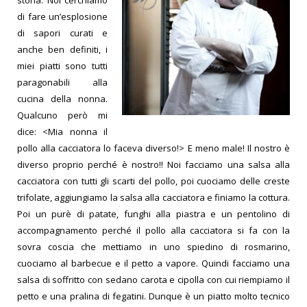
storia. Noi cerchiamo
di fare un’esplosione
di sapori curati e
anche ben definiti, i
miei piatti sono tutti
paragonabili alla
cucina della nonna.
Qualcuno però mi
dice: <Mia nonna il
pollo alla cacciatora lo faceva diverso!> E meno male! Il nostro è
diverso proprio perché è nostro!! Noi facciamo una salsa alla
cacciatora con tutti gli scarti del pollo, poi cuociamo delle creste
trifolate, aggiungiamo la salsa alla cacciatora e finiamo la cottura.
Poi un purè di patate, funghi alla piastra e un pentolino di
accompagnamento perché il pollo alla cacciatora si fa con la
sovra coscia che mettiamo in uno spiedino di rosmarino,
cuociamo al barbecue e il petto a vapore. Quindi facciamo una
salsa di soffritto con sedano carota e cipolla con cui riempiamo il
petto e una pralina di fegatini. Dunque è un piatto molto tecnico