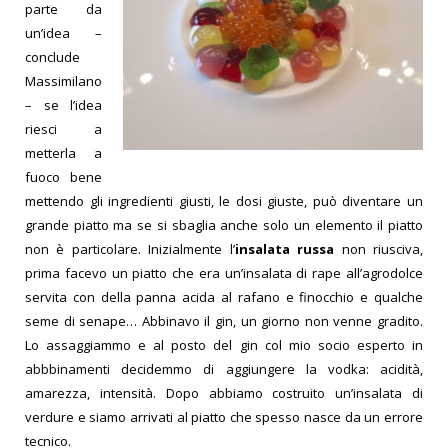
parte da
un’idea –
conclude
Massimilano
– se l’idea
riesci a
metterla a
fuoco bene
mettendo gli ingredienti giusti, le dosi giuste, può diventare un
grande piatto ma se si sbaglia anche solo un elemento il piatto
non è particolare. Inizialmente l’
insalata russa
non riusciva,
prima facevo un piatto che era un’insalata di rape all’agrodolce
servita con della panna acida al rafano e finocchio e qualche
seme di senape… Abbinavo il gin, un giorno non venne gradito.
Lo assaggiammo e al posto del gin col mio socio esperto in
abbbinamenti decidemmo di aggiungere la vodka: acidità,
amarezza, intensità. Dopo abbiamo costruito un’insalata di
verdure e siamo arrivati al piatto che spesso nasce da un errore
tecnico.