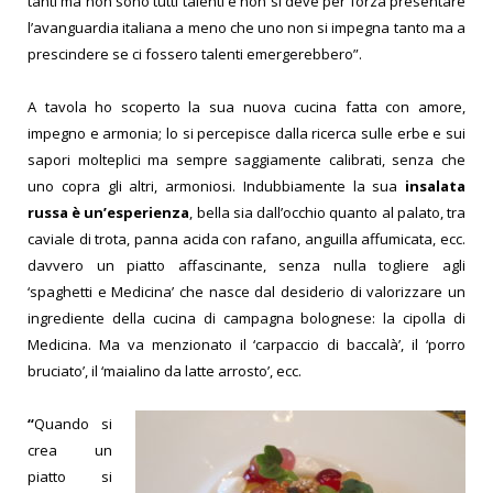
tanti ma non sono tutti talenti e non si deve per forza presentare
l’avanguardia italiana a meno che uno non si impegna tanto ma a
prescindere se ci fossero talenti emergerebbero”.
A tavola ho scoperto la sua nuova cucina fatta con amore,
impegno e armonia; lo si percepisce dalla ricerca sulle erbe e sui
sapori molteplici ma sempre saggiamente calibrati, senza che
uno copra gli altri, armoniosi. Indubbiamente la sua
insalata
russa è un’esperienza
, bella sia dall’occhio quanto al palato, tra
caviale di trota, panna acida con rafano, anguilla affumicata, ecc.
davvero un piatto affascinante, senza nulla togliere agli
‘spaghetti e Medicina’ che nasce dal desiderio di valorizzare un
ingrediente della cucina di campagna bolognese: la cipolla di
Medicina. Ma va menzionato il ‘carpaccio di baccalà’, il ‘porro
bruciato’, il ‘maialino da latte arrosto’, ecc.
“
Quando si
crea un
piatto si