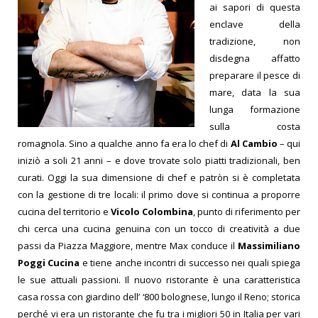
ai sapori di questa
enclave della
tradizione, non
disdegna affatto
preparare il pesce di
mare, data la sua
lunga formazione
sulla costa
romagnola. Sino a qualche anno fa era lo chef di
Al Cambio
– qui
iniziò a soli 21 anni – e dove trovate solo piatti tradizionali, ben
curati. Oggi la sua dimensione di chef e patròn si è completata
con la gestione di tre locali: il primo dove si continua a proporre
cucina del territorio e
Vicolo Colombina
, punto di riferimento per
chi cerca una cucina genuina con un tocco di creatività a due
passi da Piazza Maggiore, mentre Max conduce il
Massimiliano
Poggi Cucina
e tiene anche incontri di successo nei quali spiega
le sue attuali passioni.
Il nuovo ristorante è una caratteristica
casa rossa con giardino dell’ ‘800 bolognese, lungo il Reno; storica
perché vi era un ristorante che fu tra i migliori 50 in Italia per vari