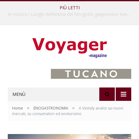
PIÙ LETTI
L’Oltrepò pavese si valorizza attraverso 15 percorsi enoturistici
MENÙ
»
»
Home
ENOGASTRONOMIA
A Vinitaly analisi sui nuovi
mercati, su consumatori ed enoturismo