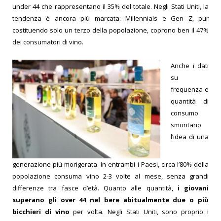
under 44 che rappresentano il 35% del totale. Negli Stati Uniti, la
tendenza è ancora più marcata: Millennials e Gen Z, pur
costituendo solo un terzo della popolazione, coprono ben il 47%
dei consumatori di vino.
Anche i dati
su
frequenza e
quantità di
consumo
smontano
l’idea di una
generazione più morigerata. In entrambi i Paesi, circa l’80% della
popolazione consuma vino 2-3 volte al mese, senza grandi
differenze tra fasce d’età. Quanto alle quantità,
i giovani
superano gli over 44 nel bere abitualmente due o più
bicchieri di vino
per volta.
Negli Stati Uniti, sono proprio i