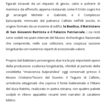
figurati (ricavati da un impasto di gesso, calce e polvere di
marmo) e da affreschi, appena restaurati, come il Cristo Logos tra
gli arcangeli Michele e Gabriele, e il Complesso
Episcopale, rinnovato dal patriarca Callisto nell’VIII secolo, in
origine formato da un insieme di edifici,
la Basilica, il Battistero
di San Giovanni Battista e il Palazzo Patriarcale
, i cui resti
sono visibili nei piani interrati del Museo Archeologico Nazionale
che comprende, nelle sue collezioni, una cospicua sezione
longobarda con numerosi reperti di eccezionale valore.
Proprio dal Battistero provengono due tra le più importanti opere
della produzione scultorea longobarda, riferibili al periodo della
cosiddetta “rinascenza liutprandea” oggi conservati presso il
Museo Cristiano/Tesoro del Duomo: il Tegurio di Callisto,
un’edicola ottagonale che copriva il fonte battesimale e l’Altare
del duca Ratchis, realizzato in pietra istriana, con quattro paliotti
scolpiti in rilievo appiattito recanti temi narrativi di carattere
biblico.