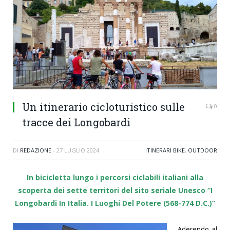
Un itinerario cicloturistico sulle
0
tracce dei Longobardi
DI
REDAZIONE
-
27 LUGLIO 2024
ITINERARI BIKE
,
OUTDOOR
In bicicletta lungo i percorsi ciclabili italiani alla
scoperta dei sette territori del sito seriale Unesco “I
Longobardi In Italia. I Luoghi Del Potere (568-774 D.C.)”
Aderendo al