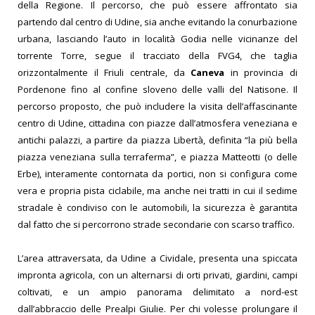
della Regione. Il percorso, che può essere affrontato sia
partendo dal centro di Udine, sia anche evitando la conurbazione
urbana, lasciando l’auto in località Godia nelle vicinanze del
torrente Torre, segue il tracciato della FVG4, che taglia
orizzontalmente il Friuli centrale, da
Caneva
in provincia di
Pordenone fino al confine sloveno delle valli del Natisone. Il
percorso proposto, che può includere la visita dell’affascinante
centro di Udine, cittadina con piazze dall’atmosfera veneziana e
antichi palazzi, a partire da piazza Libertà, definita “la più bella
piazza veneziana sulla terraferma”, e piazza Matteotti (o delle
Erbe), interamente contornata da portici, non si configura come
vera e propria pista ciclabile, ma anche nei tratti in cui il sedime
stradale è condiviso con le automobili, la sicurezza è garantita
dal fatto che si percorrono strade secondarie con scarso traffico.
L’area attraversata, da Udine a Cividale, presenta una spiccata
impronta agricola, con un alternarsi di orti privati, giardini, campi
coltivati, e un ampio panorama delimitato a nord-est
dall’abbraccio delle Prealpi Giulie. Per chi volesse prolungare il