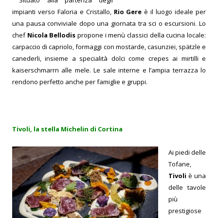
Situato alla partenza degli
impianti verso Faloria e Cristallo,
Rio Gere
è il luogo ideale per
una pausa conviviale dopo una giornata tra sci o escursioni. Lo
chef
Nicola Bellodis
propone i menù classici della cucina locale:
carpaccio di capriolo, formaggi con mostarde, casunziei, spätzle e
canederli, insieme a specialità dolci come crepes ai mirtilli e
kaiserschmarrn alle mele. Le sale interne e l’ampia terrazza lo
rendono perfetto anche per famiglie e gruppi.
Tivoli, la stella Michelin di Cortina
Ai piedi delle
Tofane,
Tivoli
è una
delle tavole
più
prestigiose