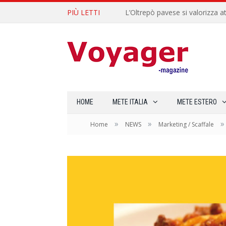
PIÙ LETTI
L’Oltrepò pavese si valorizza at
HOME
METE ITALIA
METE ESTERO
»
»
»
Home
NEWS
Marketing / Scaffale