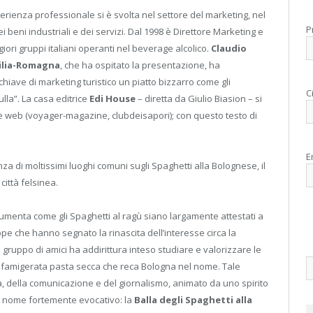
perienza professionale si è svolta nel settore del marketing, nel
P
beni industriali e dei servizi. Dal 1998 è Direttore Marketing e
iori gruppi italiani operanti nel beverage alcolico.
Claudio
milia-Romagna
, che ha ospitato la presentazione, ha
chiave di marketing turistico un piatto bizzarro come gli
C
lla”. La casa editrice
Edi House
– diretta da Giulio Biasion – si
che web (voyager-magazine, clubdeisapori); con questo testo di
E
nza di moltissimi luoghi comuni sugli Spaghetti alla Bolognese, il
città felsinea.
umenta come gli Spaghetti al ragù siano largamente attestati a
ppe che hanno segnato la rinascita dell’interesse circa la
lo gruppo di amici ha addirittura inteso studiare e valorizzare le
a famigerata pasta secca che reca Bologna nel nome. Tale
, della comunicazione e del giornalismo, animato da uno spirito
 un nome fortemente evocativo: la
Balla degli Spaghetti alla