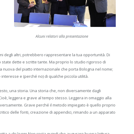
Alcuni relatori alla presentazione
i degli altri, potrebbero rappresentare la tua opportunità. Di
state dette e scritte tante. Ma proprio lo studio rigoroso di
ra nuova del piatto internazionale che porta Bologna nel nome;
interesse e (perché no) di qualche piccola utilità.
l testo, una storia. Una storia che, non diversamente dagli
Cioè, leggera e grave al tempo stesso. Leggera in omaggio alla
iversamente. Grave perché il metodo impiegato è quello proprio
o critico delle fonti, creazione di appendici, rimando a un apparato
etta a chi legge.Non resta quindi che augurare buona lettura.