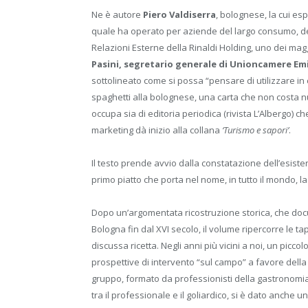
Ne è autore
Piero Valdiserra
, bolognese, la cui es
quale ha operato per aziende del largo consumo, dei 
Relazioni Esterne della Rinaldi Holding, uno dei magg
Pasini, segretario generale di Unioncamere E
sottolineato come si possa “pensare di utilizzare in 
spaghetti alla bolognese, una carta che non costa nu
occupa sia di editoria periodica (rivista L’Albergo) 
marketing dà inizio alla collana
‘Turismo e sapori’
.
Il testo prende avvio dalla constatazione dell’esiste
primo piatto che porta nel nome, in tutto il mondo, la 
Dopo un’argomentata ricostruzione storica, che doc
Bologna fin dal XVI secolo, il volume ripercorre le ta
discussa ricetta. Negli anni più vicini a noi, un picco
prospettive di intervento “sul campo” a favore dell
gruppo, formato da professionisti della gastronomia
tra il professionale e il goliardico, si è dato anche