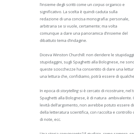
l’insieme degli scritti come un
corpus
organico e
significativo. La scelta è quindi caduta sulla
redazione di una concisa monografia: personale,
arbitraria se si vuole, certamente; ma volta
comunque a dare una panoramica d’insieme del
dibattuto tema d’indagine.
Diceva Winston Churchill: non deridere le stupidaggin
stupidaggini, sugli Spaghetti alla Bolognese, ne sono 
queste sciocchezze ha consentito di dare una lettu
una lettura che, confidiamo, potrà essere di qualche 
In epoca di
storytelling
si è cercato di ricostruire, ne
Spaghetti alla Bolognese, è di natura ambivalente. 
levità dell’argomento, non avrebbe potuto essere d
della letteratura scientifica, con raccolta e controll
di note, ecc.
Una storia convincente? Il giudizio, come sempre, sp