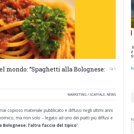
I
i
f
nel mondo: “Spaghetti alla Bolognese:
R
0
MARKETING / SCAFFALE
,
NEWS
rmai copioso materiale pubblicato e diffuso negli ultimi anni
mico, ma non solo – legato ad uno dei piatti più diffusi e
N
a Bolognese: l’altra faccia del tipico
”.