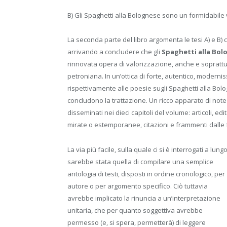
B) Gli Spaghetti alla Bolognese sono un formidabile v
La seconda parte del libro argomenta le tesi A) e B) 
arrivando a concludere che gli
Spaghetti alla Bol
rinnovata opera di valorizzazione, anche e soprattutt
petroniana. In un’ottica di forte, autentico, moderni
rispettivamente alle poesie sugli Spaghetti alla Bol
concludono la trattazione. Un ricco apparato di note c
disseminati nei dieci capitoli del volume: articoli, edito
mirate o estemporanee, citazioni e frammenti dalle 
La via più facile, sulla quale ci si è interrogati a lungo
sarebbe stata quella di compilare una semplice
antologia di testi, disposti in ordine cronologico, per
autore o per argomento specifico. Ciò tuttavia
avrebbe implicato la rinuncia a un’interpretazione
unitaria, che per quanto soggettiva avrebbe
permesso (e, si spera, permetterà) di leggere