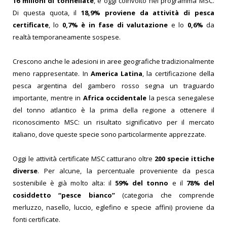
16 milioni di tonnellate
, è oggi coinvolto nel programma MSC.
Di questa quota, il
18,9% proviene da attività di pesca
certificate
, lo
0,7% è in fase di valutazione
e lo
0,6%
da
realtà temporaneamente sospese.
Crescono anche le adesioni in aree geografiche tradizionalmente
meno rappresentate. In
America Latina
, la certificazione della
pesca argentina del gambero rosso segna un traguardo
importante, mentre in
Africa occidentale
la pesca senegalese
del tonno atlantico è la prima della regione a ottenere il
riconoscimento MSC: un risultato significativo per il mercato
italiano, dove queste specie sono particolarmente apprezzate.
Oggi le attività certificate MSC catturano oltre
200 specie ittiche
diverse
. Per alcune, la percentuale proveniente da pesca
sostenibile è già molto alta: il
59% del tonno
e il
78% del
cosiddetto “pesce bianco”
(categoria che comprende
merluzzo, nasello, luccio, eglefino e specie affini) proviene da
fonti certificate.