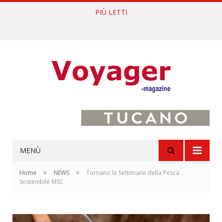
PIÙ LETTI
L’Oltrepò pavese si valorizza attraverso 15 percorsi enoturistici
MENÙ
»
»
Home
NEWS
Tornano le Settimane della Pesca
Sostenibile MSC