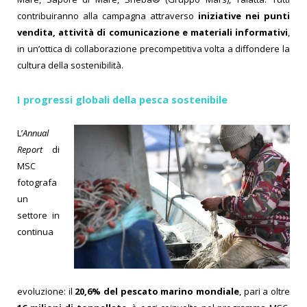
contribuiranno alla campagna attraverso
iniziative nei punti
vendita, attività di comunicazione e materiali informativi
,
in un’ottica di collaborazione precompetitiva volta a diffondere la
cultura della sostenibilità.
I progressi globali della pesca sostenibile
L’
Annual
Report
di
MSC
fotografa
un
settore in
continua
evoluzione: il
20,6% del pescato marino mondiale
, pari a oltre