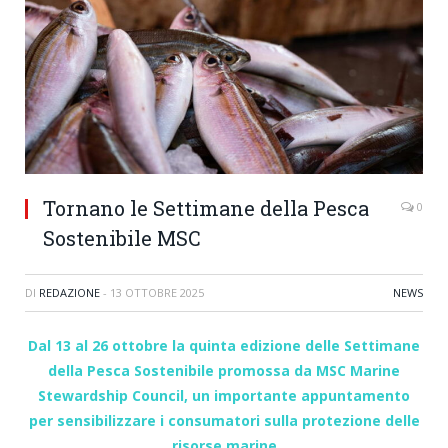
Tornano le Settimane della Pesca
0
Sostenibile MSC
DI
REDAZIONE
-
13 OTTOBRE 2025
NEWS
Dal 13 al 26 ottobre la quinta edizione delle Settimane
della Pesca Sostenibile promossa da MSC Marine
Stewardship Council, un importante appuntamento
per sensibilizzare i consumatori sulla protezione delle
risorse marine