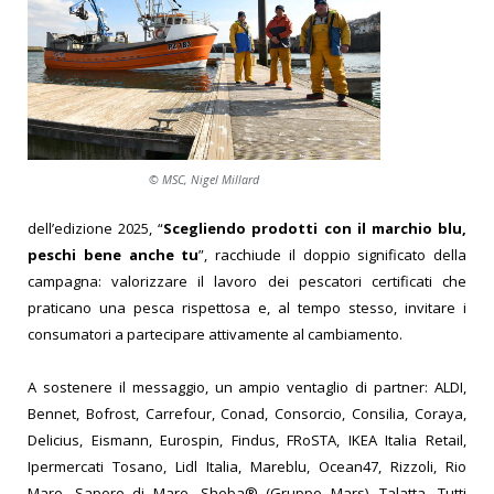
© MSC, Nigel Millard
dell’edizione 2025, “
Scegliendo prodotti con il marchio blu,
peschi bene anche tu
”, racchiude il doppio significato della
campagna: valorizzare il lavoro dei pescatori certificati che
praticano una pesca rispettosa e, al tempo stesso, invitare i
consumatori a partecipare attivamente al cambiamento.
A sostenere il messaggio, un ampio ventaglio di partner: ALDI,
Bennet, Bofrost, Carrefour, Conad, Consorcio, Consilia, Coraya,
Delicius, Eismann, Eurospin, Findus, FRoSTA, IKEA Italia Retail,
Ipermercati Tosano, Lidl Italia, Mareblu, Ocean47, Rizzoli, Rio
Mare, Sapore di Mare, Sheba® (Gruppo Mars), Talatta. Tutti