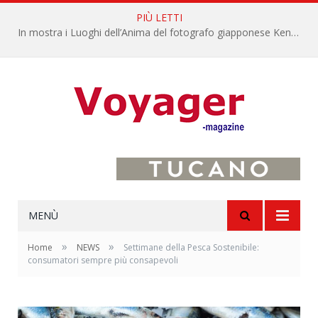
PIÙ LETTI
L’Oltrepò pavese si valorizza attraverso 15 percorsi enoturistici
MENÙ
»
»
Home
NEWS
Settimane della Pesca Sostenibile:
consumatori sempre più consapevoli