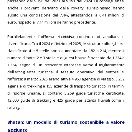
passando dai 9.398 del 2023 ai 9.191 del 2024. Di conseguenza,
anche i proventi derivanti dalle royalty sull’alpinismo hanno
subito una contrazione del 7,4%, attestandosi a 6,41 milioni di
euro, rispetto ai 7,14 milioni dell’anno precedente.
Parallelamente,
l’offerta ricettiva
continua ad ampliarsi e
diversificarsi. Tra il 2024 e l’inizio del 2025, le strutture alberghiere
classificate 4 e 5 stelle sono aumentate da 182 a 214, mentre il
numero di hotel 2 e 3 stelle e di guest house è passato da 1.234 a
1.364, segno di un crescente interesse verso il miglioramento
dell’accoglienza turistica. Il tessuto operativo del settore si
rafforza: a marzo 2025 erano attive 4.963 agenzie di viaggio, 3.252
agenzie di trekking e 155 aziende di trasporto turistico. In termini
di risorse umane, si contano 5.269 guide turistiche certificate,
12.000 guide di trekking e 425 guide per attività fluviali come il
rafting.
Bhutan: un modello di turismo sostenibile a valore
aggiunto