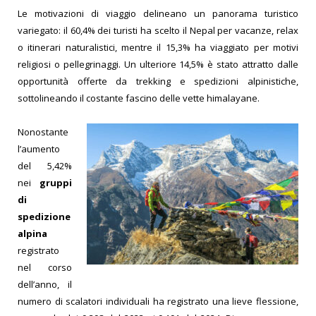
Le motivazioni di viaggio delineano un panorama turistico
variegato: il 60,4% dei turisti ha scelto il Nepal per vacanze, relax
o itinerari naturalistici, mentre il 15,3% ha viaggiato per motivi
religiosi o pellegrinaggi. Un ulteriore 14,5% è stato attratto dalle
opportunità offerte da trekking e spedizioni alpinistiche,
sottolineando il costante fascino delle vette himalayane.
Nonostante
l’aumento
del 5,42%
nei
gruppi
di
spedizione
alpina
registrato
nel corso
dell’anno, il
numero di scalatori individuali ha registrato una lieve flessione,