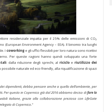
ttore residenziale impatta per il 25% delle emissioni di CO₂
anno (European Environment Agency – EEA). Il binomio tra luoghi
le. I
coworking
e gli uffici flessibili per loro natura sono ricettivi
derno. Per queste ragioni hanno quindi sviluppato una forte
tali
: dalla riduzione degli sprechi, al
riciclo
e
riutilizzo dei
 possibile naturale ed eco-friendly, alla riqualificazione di spazi
 dei dipendenti, debba pensare anche a quello dell’ambiente, per
tti. Per questo in Copernico già dal 2016 abbiamo deciso di
fare la
abili italiane, grazie alla collaborazione preziosa con LifeGate
elegato di Copernico.”