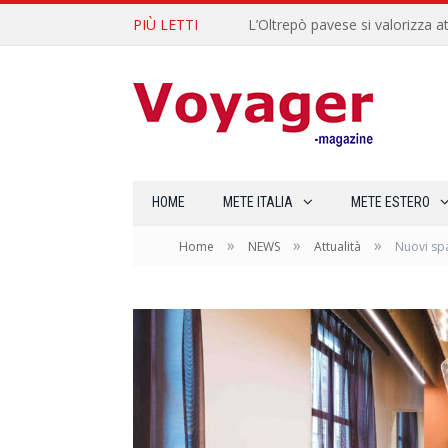
PIÙ LETTI
L’Oltrepò pavese si valorizza at
HOME
METE ITALIA
METE ESTERO
»
»
»
Home
NEWS
Attualità
Nuovi spa