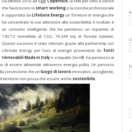
Da ottobre 2016 ad oggi
Copernico
, la rete per uffici e servizi
che favoriscono lo
smart working
e la crescita professionale
P
è supportata da
LifeGate Energy
un fornitore di energia che
ha concentrato le sue attenzioni alla sostenibilità. Il risultato è
un consumo intelligente che ha permesso un risparmio di
7.827,5 tonnellate di CO2, 76.349 mq di foreste tutelate.
C
Questo successo è stato ottenuto grazie alla partnership con
LifeGate Energy per l’uso di energie provenienti da
fonti
rinnovabili Made in Italy
e a Impatto Zero®, ha permesso ai
o di essere alimentati attraverso energia pulita. Un percorso
E
ella convinzione che un
luogo di lavoro
innovativo, accogliente,
el territorio non possa che essere anche
sostenibile
.