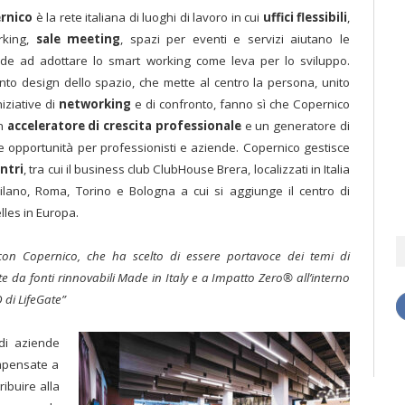
rnico
è la rete italiana di luoghi di lavoro in cui
uffici flessibili
,
rking,
sale meeting
, spazi per eventi e servizi aiutano le
de ad adottare lo smart working come leva per lo sviluppo.
ento design dello spazio, che mette al centro la persona, unito
niziative di
networking
e di confronto, fanno sì che Copernico
un
acceleratore di crescita professionale
e un generatore di
 opportunità per professionisti e aziende. Copernico gestisce
ntri
, tra cui il business club ClubHouse Brera, localizzati in Italia
ilano, Roma, Torino e Bologna a cui si aggiunge il centro di
lles in Europa.
 con Copernico, che ha scelto di essere portavoce dei temi di
nte da fonti rinnovabili Made in Italy e a Impatto Zero® all’interno
 di LifeGate”
di aziende
mpensate a
ibuire alla