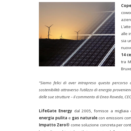
Cope
cowo
azien
L’att
alle i
sia 
nuove
14 ce
tra M
Bruxe
“Siamo felici di aver intrapreso questo percorso
sostenibilità attraverso l’utilizzo di energia provenie
delle sue strutture – il commento di Enea Roveda, CEO
LifeGate Energy
dal 2005, fornisce a migliaia 
energia pulita
e
gas naturale
con emissioni co
Impatto Zero®
come soluzione concreta per contr