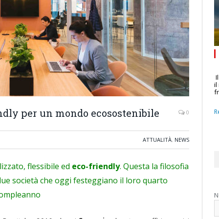
I
i
f
endly per un mondo ecosostenibile
R
0
ATTUALITÀ
,
NEWS
izzato, flessibile ed
eco-friendly
. Questa la filosofia
due società che oggi festeggiano il loro quarto
ompleanno
N