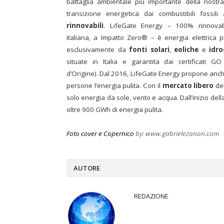
battaglia ambientale più importante della nostr
transizione energetica dai combustibili fossili 
rinnovabili
. LifeGate Energy – 100% rinnova
italiana, a Impatto Zero® – è energia elettrica 
esclusivamente da
fonti solari
,
eoliche
e
idro
situate in Italia e garantita dai certificati G
d’Origine). Dal 2016, LifeGate Energy propone anche
persone l’energia pulita. Con il
mercato libero
del
solo energia da sole, vento e acqua. Dall’inizio dell
oltre 900 GWh di energia pulita.
Foto cover e Copernico
by: www.gabrielezanon.com
AUTORE
REDAZIONE