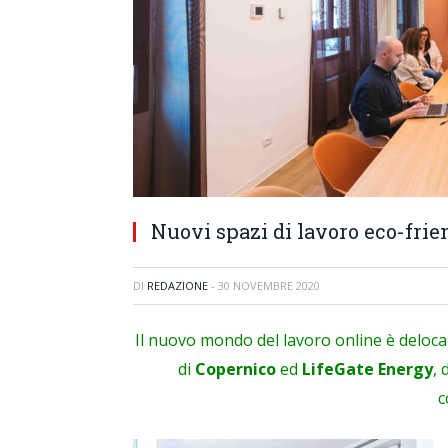
Nuovi spazi di lavoro eco-fri
DI
REDAZIONE
-
30 NOVEMBRE 2020
Il nuovo mondo del lavoro online è delocal
di
Copernico
ed
LifeGate Energy
, 
c