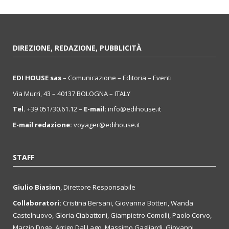
DIREZIONE, REDAZIONE, PUBBLICITÀ
EDI HOUSE sas
– Comunicazione – Editoria – Eventi
Via Murri, 43 – 40137 BOLOGNA – ITALY
Tel.
+39 051/30.61.12 –
E-mail:
info@edihouse.it
E-mail redazione:
voyager@edihouse.it
STAFF
Giulio Biasion
, Direttore Responsabile
Collaboratori:
Cristina Bersani, Giovanna Botteri, Wanda
Castelnuovo, Gloria Ciabattoni, Giampietro Comolli, Paolo Corvo,
Marzio Doge, Arrigo Dal Lago, Massimo Gagliardi, Giovanni