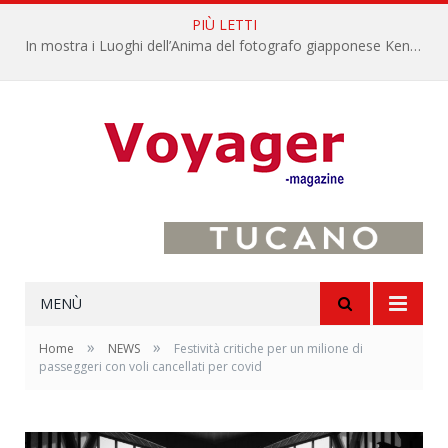
PIÙ LETTI
L’Oltrepò pavese si valorizza attraverso 15 percorsi enoturistici
MENÙ
»
»
Home
NEWS
Festività critiche per un milione di
passeggeri con voli cancellati per covid