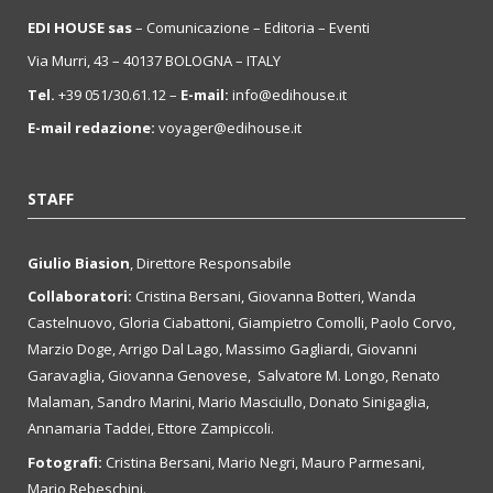
EDI HOUSE sas
– Comunicazione – Editoria – Eventi
Via Murri, 43 – 40137 BOLOGNA – ITALY
Tel.
+39 051/30.61.12 –
E-mail:
info@edihouse.it
E-mail redazione:
voyager@edihouse.it
STAFF
Giulio Biasion
, Direttore Responsabile
Collaboratori:
Cristina Bersani, Giovanna Botteri, Wanda
Castelnuovo, Gloria Ciabattoni, Giampietro Comolli, Paolo Corvo,
Marzio Doge, Arrigo Dal Lago, Massimo Gagliardi, Giovanni
Garavaglia, Giovanna Genovese, Salvatore M. Longo, Renato
Malaman, Sandro Marini, Mario Masciullo, Donato Sinigaglia,
Annamaria Taddei, Ettore Zampiccoli.
Fotografi:
Cristina Bersani, Mario Negri, Mauro Parmesani,
Mario Rebeschini.