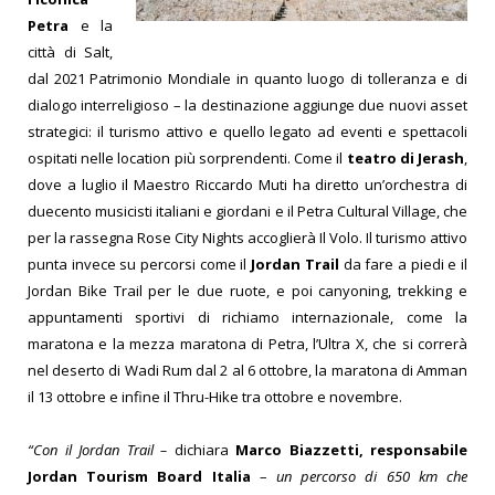
Petra
e la
città di Salt,
dal 2021 Patrimonio Mondiale in quanto luogo di tolleranza e di
dialogo interreligioso – la destinazione aggiunge due nuovi asset
strategici: il turismo attivo e quello legato ad eventi e spettacoli
ospitati nelle location più sorprendenti. Come il
teatro di Jerash
,
dove a luglio il Maestro Riccardo Muti ha diretto un’orchestra di
duecento musicisti italiani e giordani e il Petra Cultural Village, che
per la rassegna Rose City Nights accoglierà Il Volo. Il turismo attivo
punta invece su percorsi come il
Jordan Trail
da fare a piedi e il
Jordan Bike Trail per le due ruote, e poi canyoning, trekking e
appuntamenti sportivi di richiamo internazionale, come la
maratona e la mezza maratona di Petra, l’Ultra X, che si correrà
nel deserto di Wadi Rum dal 2 al 6 ottobre, la maratona di Amman
il 13 ottobre e infine il Thru-Hike tra ottobre e novembre.
“Con il Jordan Trail –
dichiara
Marco Biazzetti, responsabile
Jordan Tourism Board Italia
–
un percorso di 650 km che