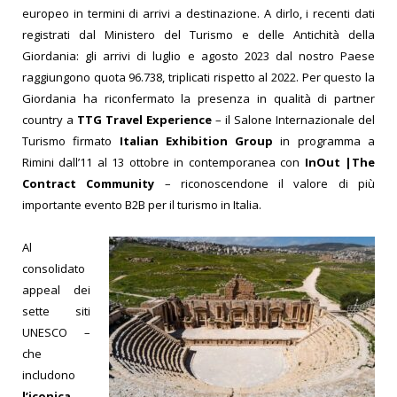
europeo in termini di arrivi a destinazione. A dirlo, i recenti dati
registrati dal Ministero del Turismo e delle Antichità della
Giordania: gli arrivi di luglio e agosto 2023 dal nostro Paese
raggiungono quota 96.738, triplicati rispetto al 2022. Per questo la
Giordania ha riconfermato la presenza in qualità di partner
country a
TTG Travel Experience
– il Salone Internazionale del
Turismo firmato
Italian Exhibition Group
in programma a
Rimini dall’11 al 13 ottobre in contemporanea con
InOut |The
Contract Community
– riconoscendone il valore di più
importante evento B2B per il turismo in Italia.
Al
consolidato
appeal dei
sette siti
UNESCO –
che
includono
l’iconica