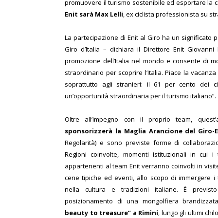
promuovere il turismo sostenibile ed esportare la 
Enit sarà Max Lelli
, ex ciclista professionista su st
La partecipazione di Enit al Giro ha un significato 
Giro d’Italia – dichiara il Direttore Enit Giovan
promozione dell’Italia nel mondo e consente di most
straordinario per scoprire l’Italia. Piace la vacan
soprattutto agli stranieri: il 61 per cento dei ci
un’opportunità straordinaria per il turismo italiano”.
Oltre all’impegno con il proprio team, ques
sponsorizzerà la Maglia Arancione del Giro-
Regolarità) e sono previste forme di collaboraz
Regioni coinvolte, momenti istituzionali in cui i 
appartenenti al team Enit verranno coinvolti in visite
cene tipiche ed eventi, allo scopo di immergere i 
nella cultura e tradizioni italiane. È previst
posizionamento di una mongolfiera brandizza
beauty to treasure” a Rimini
, lungo gli ultimi chi