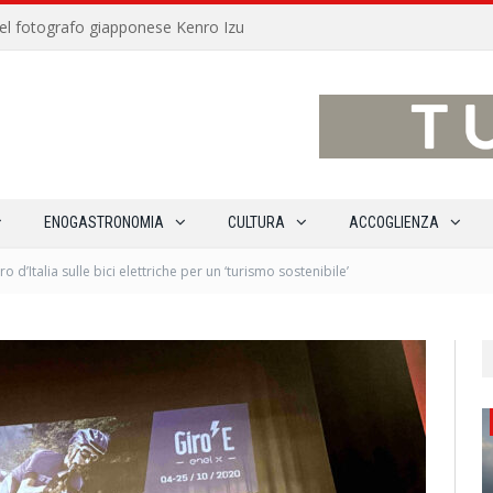
traverso 15 percorsi enoturistici
ENOGASTRONOMIA
CULTURA
ACCOGLIENZA
ro d’Italia sulle bici elettriche per un ‘turismo sostenibile’