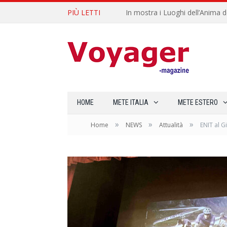
PIÙ LETTI
L’Oltrepò pavese si valorizza at
HOME
METE ITALIA
METE ESTERO
»
»
»
Home
NEWS
Attualità
ENIT al Gi