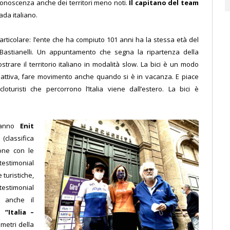
conoscenza anche dei territori meno noti.
Il capitano del team
rada italiano.
particolare: l’ente che ha compiuto 101 anni ha la stessa età del
ni Bastianelli. Un appuntamento che segna la ripartenza della
rare il territorio italiano in modalità slow. La bici è un modo
za attiva, fare movimento anche quando si è in vacanza. E piace
cloturisti che percorrono l’Italia viene dall’estero. La bici è
t’anno
Enit
E
(classifica
ione con le
testimonial
 turistiche,
testimonial
o anche il
ta
“Italia –
lometri della