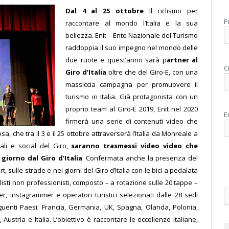
D
al 4 al 25 ottobre
Il ciclismo per
P
raccontare al mondo l’Italia e la sua
bellezza. Enit – Ente Nazionale del Turismo
raddoppia il suo impegno nel mondo delle
due ruote e quest’anno sarà p
artner al
C
Giro d’Italia
oltre che del Giro-E, con una
massiccia campagna per promuovere il
turismo in Italia.
Già protagonista con un
proprio team al Giro-E 2019, Enit nel 2020
E
firmerà una serie di contenuti video che
sa, che tra il 3 e il 25 ottobre attraverserà l’Italia da Monreale a
tali e social del Giro,
saranno trasmessi video video che
giorno dal Giro d’Italia
.
Confermata anche la presenza del
, sulle strade e nei giorni del Giro d’Italia con le bici a pedalata
clisti non professionisti, composto – a rotazione sulle 20 tappe –
ger, instagrammer e operatori turistici selezionati dalle 28 sedi
eguenti Paesi: Francia, Germania, UK, Spagna, Olanda, Polonia,
Austria e Italia. L’obiettivo è raccontare le eccellenze italiane,