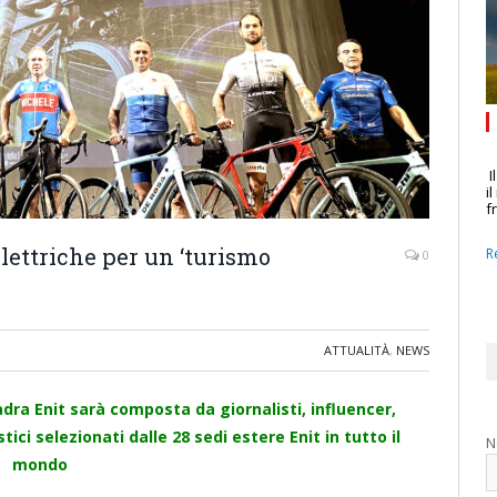
I
i
f
 elettriche per un ‘turismo
R
0
ATTUALITÀ
,
NEWS
adra Enit sarà composta da giornalisti, influencer,
ci selezionati dalle 28 sedi estere Enit in tutto il
N
mondo