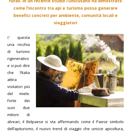
rurali. In un recente studio l’Unicusano ha dimostrato
come l’incontro tra api e turismo possa generare
benefici concreti per ambiente, comunità locali e
viaggiatori
E
’ questa
una nicchia
di turismo
rigenerativo
e si può dire
che l’Italia
attira
visitatori più
del miele.
Forte dei
suoi due
milioni di
alveari, il Belpaese si sta affermando come il Paese simbolo
dell’apiturismo, il nuovo trend di viaggio che unisce apicoltura,