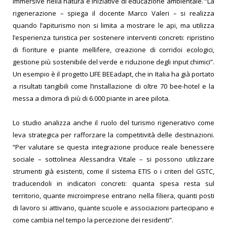
immersive nella natura e iniziative di educazione ambientale. “La
rigenerazione – spiega il docente Marco Valeri – si realizza
quando l’apiturismo non si limita a mostrare le api, ma utilizza
l’esperienza turistica per sostenere interventi concreti: ripristino
di fioriture e piante mellifere, creazione di corridoi ecologici,
gestione più sostenibile del verde e riduzione degli input chimici”.
Un esempio è il progetto LIFE BEEadapt, che in Italia ha già portato
a risultati tangibili come l’installazione di oltre 70 bee-hotel e la
messa a dimora di più di 6.000 piante in aree pilota.
Lo studio analizza anche il ruolo del turismo rigenerativo come
leva strategica per rafforzare la competitività delle destinazioni.
“Per valutare se questa integrazione produce reale benessere
sociale – sottolinea Alessandra Vitale – si possono utilizzare
strumenti già esistenti, come il sistema ETIS o i criteri del GSTC,
traducendoli in indicatori concreti: quanta spesa resta sul
territorio, quante microimprese entrano nella filiera, quanti posti
di lavoro si attivano, quante scuole e associazioni partecipano e
come cambia nel tempo la percezione dei residenti”.