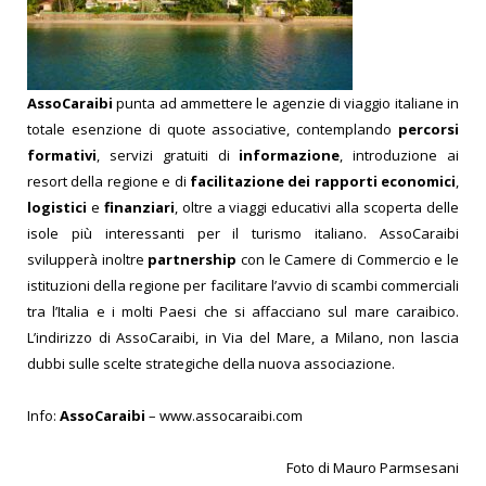
AssoCaraibi
punta ad ammettere le agenzie di viaggio italiane in
totale esenzione di quote associative, contemplando
percorsi
formativi
, servizi gratuiti di
informazione
, introduzione ai
resort della regione e di
facilitazione dei rapporti economici
,
logistici
e
finanziari
, oltre a viaggi educativi alla scoperta delle
isole più interessanti per il turismo italiano. AssoCaraibi
svilupperà inoltre
partnership
con le Camere di Commercio e le
istituzioni della regione per facilitare l’avvio di scambi commerciali
tra l’Italia e i molti Paesi che si affacciano sul mare caraibico.
L’indirizzo di AssoCaraibi, in Via del Mare, a Milano, non lascia
dubbi sulle scelte strategiche della nuova associazione.
Info:
AssoCaraibi
–
www.assocaraibi.com
Foto di Mauro Parmsesani