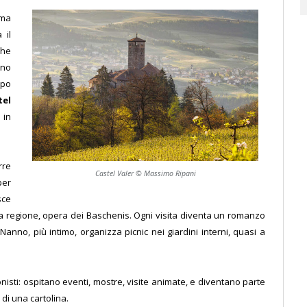
 ma
 il
che
ano
mpo
tel
 in
rre
Castel Valer © Massimo Ripani
per
sce
la regione, opera dei Baschenis. Ogni visita diventa un romanzo
el Nanno, più intimo, organizza picnic nei giardini interni, quasi a
onisti: ospitano eventi, mostre, visite animate, e diventano parte
di una cartolina.