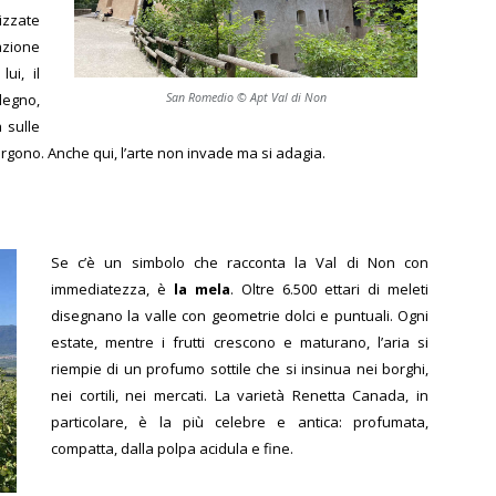
izzate
azione
lui, il
legno,
San Romedio © Apt Val di Non
 sulle
ergono. Anche qui, l’arte non invade ma si adagia.
Se c’è un simbolo che racconta la Val di Non con
immediatezza, è
la mela
. Oltre 6.500 ettari di meleti
disegnano la valle con geometrie dolci e puntuali. Ogni
estate, mentre i frutti crescono e maturano, l’aria si
riempie di un profumo sottile che si insinua nei borghi,
nei cortili, nei mercati. La varietà Renetta Canada, in
particolare, è la più celebre e antica: profumata,
compatta, dalla polpa acidula e fine.