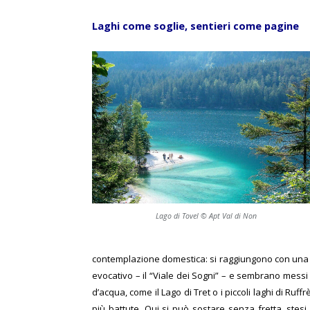
Laghi come soglie, sentieri come pagine
Lago di Tovel © Apt Val di Non
contemplazione domestica: si raggiungono con una br
evocativo – il “Viale dei Sogni” – e sembrano messi l
d’acqua, come il Lago di Tret o i piccoli laghi di Ruff
più battute. Qui si può sostare senza fretta, stesi