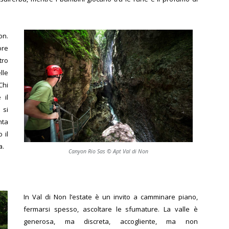
on.
ore
tro
lle
Chi
 il
 si
nta
 il
a.
Canyon Rio Sas © Apt Val di Non
In Val di Non l’estate è un invito a camminare piano,
fermarsi spesso, ascoltare le sfumature. La valle è
generosa, ma discreta, accogliente, ma non