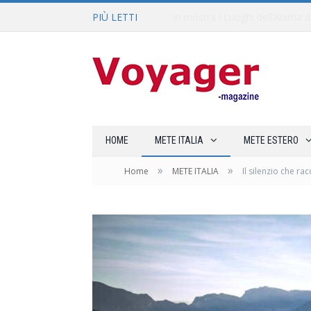
PIÙ LETTI
L’Oltrepò pavese si valorizza at
HOME
METE ITALIA
METE ESTERO
»
»
Home
METE ITALIA
Il silenzio che ra