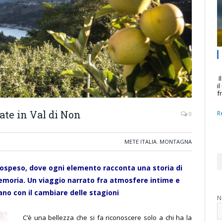
I
i
f
tate in Val di Non
R
0
METE ITALIA
,
MONTAGNA
sospeso, dove ogni elemento racconta una storia di
emoria. Un viaggio narrato fra atmosfere intime e
no con il cambiare delle stagioni
N
C’è una bellezza che si fa riconoscere solo a chi ha la