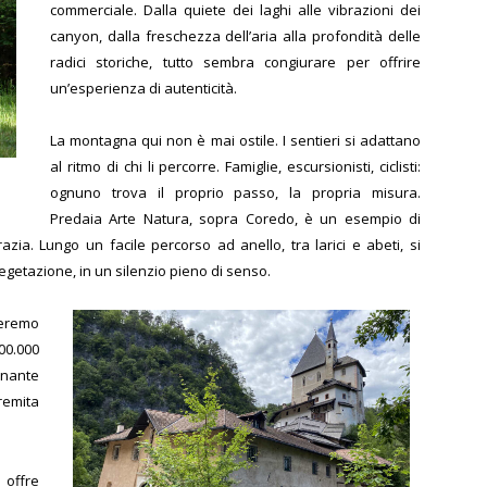
commerciale. Dalla quiete dei laghi alle vibrazioni dei
canyon, dalla freschezza dell’aria alla profondità delle
radici storiche, tutto sembra congiurare per offrire
un’esperienza di autenticità.
La montagna qui non è mai ostile. I sentieri si adattano
al ritmo di chi li percorre. Famiglie, escursionisti, ciclisti:
ognuno trova il proprio passo, la propria misura.
Predaia Arte Natura, sopra Coredo, è un esempio di
a. Lungo un facile percorso ad anello, tra larici e abeti, si
egetazione, in un silenzio pieno di senso.
eremo
00.000
onante
eremita
offre