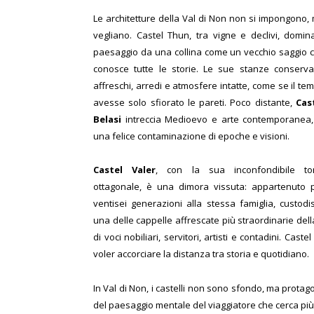
Le architetture della Val di Non non si impongono,
vegliano. Castel Thun, tra vigne e declivi, domina
paesaggio da una collina come un vecchio saggio 
conosce tutte le storie. Le sue stanze conserv
affreschi, arredi e atmosfere intatte, come se il te
avesse solo sfiorato le pareti. Poco distante,
Cas
Belasi
intreccia Medioevo e arte contemporanea,
una felice contaminazione di epoche e visioni.
Castel Valer
, con la sua inconfondibile to
ottagonale, è una dimora vissuta: appartenuto 
ventisei generazioni alla stessa famiglia, custodi
una delle cappelle affrescate più straordinarie del
di voci nobiliari, servitori, artisti e contadini. Cast
voler accorciare la distanza tra storia e quotidiano.
In Val di Non, i castelli non sono sfondo, ma protag
del paesaggio mentale del viaggiatore che cerca più 