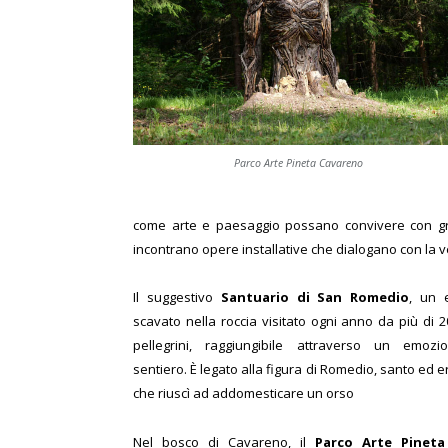
Parco Arte Pineta Cavareno
come arte e paesaggio possano convivere con grazi
incontrano opere installative che dialogano con la v
Il suggestivo
Santuario di San Romedio
, un 
scavato nella roccia visitato ogni anno da più di 2
pellegrini, raggiungibile attraverso un emozi
sentiero. È legato alla figura di Romedio, santo ed 
che riuscì ad addomesticare un orso
Nel bosco di Cavareno, il
Parco Arte Pineta