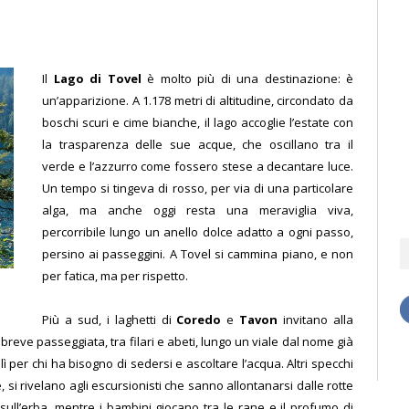
Il
Lago di Tovel
è molto più di una destinazione: è
un’apparizione. A 1.178 metri di altitudine, circondato da
boschi scuri e cime bianche, il lago accoglie l’estate con
la trasparenza delle sue acque, che oscillano tra il
verde e l’azzurro come fossero stese a decantare luce.
Un tempo si tingeva di rosso, per via di una particolare
alga, ma anche oggi resta una meraviglia viva,
percorribile lungo un anello dolce adatto a ogni passo,
persino ai passeggini. A Tovel si cammina piano, e non
per fatica, ma per rispetto.
Più a sud, i laghetti di
Coredo
e
Tavon
invitano alla
eve passeggiata, tra filari e abeti, lungo un viale dal nome già
ì per chi ha bisogno di sedersi e ascoltare l’acqua. Altri specchi
rè, si rivelano agli escursionisti che sanno allontanarsi dalle rotte
 sull’erba, mentre i bambini giocano tra le rane e il profumo di