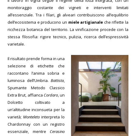
Il lavoro in vigna segue il regime della lotta integrata, con un
monitoraggio costante dei vigneti e interventi limitati
all’essenziale.
Tra i filari, gli alveari contribuiscono all’equilibrio
dell’ecosistema e producono un
miele artigianale
che riflette la
ricchezza botanica del territorio. La vinificazione procede con la
stessa filosofia: rigore tecnico, pulizia, ricerca dell’espressività
varietale.
Il risultato prende forma in una
selezione di etichette che
raccontano l’anima sobria e
luminosa dell’Umbria.
Battista
,
Spumante Metodo Classico
Extra Brut, affianca
Cordaro
, un
Dolcetto coltivato a
un’altitudine inconsueta per la
varietà;
Monteleto
interpreta lo
Chardonnay con un registro
essenziale, mentre
Cerasino