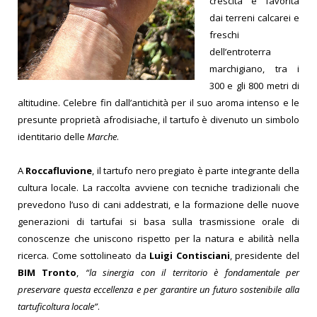
crescita è favorita
dai terreni calcarei e
freschi
dell’entroterra
marchigiano, tra i
300 e gli 800 metri di
altitudine. Celebre fin dall’antichità per il suo aroma intenso e le
presunte proprietà afrodisiache, il tartufo è divenuto un simbolo
identitario delle
Marche
.
A
Roccafluvione
, il tartufo nero pregiato è parte integrante della
cultura locale. La raccolta avviene con tecniche tradizionali che
prevedono l’uso di cani addestrati, e la formazione delle nuove
generazioni di tartufai si basa sulla trasmissione orale di
conoscenze che uniscono rispetto per la natura e abilità nella
ricerca. Come sottolineato da
Luigi Contisciani
, presidente del
BIM Tronto
,
“la sinergia con il territorio è fondamentale per
preservare questa eccellenza e per garantire un futuro sostenibile alla
tartuficoltura locale”
.