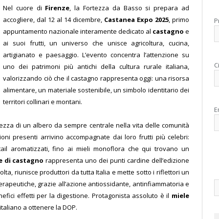
Nel cuore di
Firenze
, la Fortezza da Basso si prepara ad
accogliere, dal 12 al 14 dicembre,
Castanea Expo 2025
, primo
P
appuntamento nazionale interamente dedicato al
castagno
e
ai suoi frutti, un universo che unisce agricoltura, cucina,
artigianato e paesaggio. L’evento concentra l’attenzione su
C
uno dei patrimoni più antichi della cultura rurale italiana,
valorizzando ciò che il castagno rappresenta oggi: una risorsa
alimentare, un materiale sostenibile, un simbolo identitario dei
territori collinari e montani.
E
hezza di un albero da sempre centrale nella vita delle comunità
ni presenti arrivino accompagnate dai loro frutti più celebri:
tail aromatizzati, fino ai mieli monoflora che qui trovano un
e di castagno
rappresenta uno dei punti cardine dell’edizione
, riunisce produttori da tutta Italia e mette sotto i riflettori un
terapeutiche, grazie all’azione antiossidante, antinfiammatoria e
enefici effetti per la digestione. Protagonista assoluto è il
miele
italiano a ottenere la DOP.