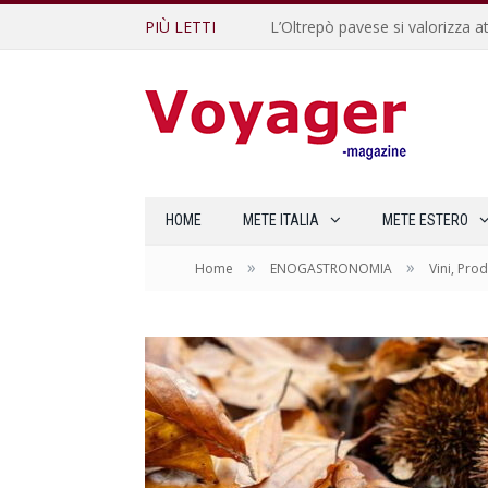
PIÙ LETTI
L’Oltrepò pavese si valorizza at
HOME
METE ITALIA
METE ESTERO
»
»
Home
ENOGASTRONOMIA
Vini, Prod