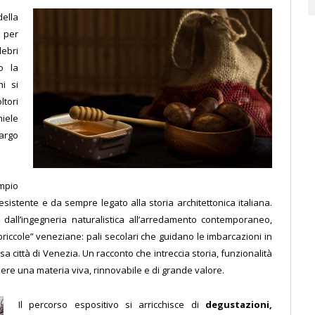
della
 per
lebri
o la
i si
ltori
miele
largo
ampio
resistente e da sempre legato alla storia architettonica italiana.
o dall’ingegneria naturalistica all’arredamento contemporaneo,
 “briccole” veneziane: pali secolari che guidano le imbarcazioni in
 città di Venezia. Un racconto che intreccia storia, funzionalità
ere una materia viva, rinnovabile e di grande valore.
Il percorso espositivo si arricchisce di
degustazioni,