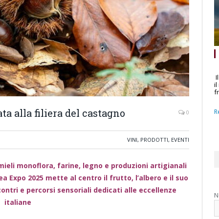
I
i
f
ta alla filiera del castagno
R
0
VINI, PRODOTTI, EVENTI
mieli monoflora, farine, legno e produzioni artigianali
a Expo 2025 mette al centro il frutto, l’albero e il suo
ntri e percorsi sensoriali dedicati alle eccellenze
N
italiane