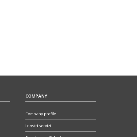
COMPANY
Company profile
I nostri servizi
,