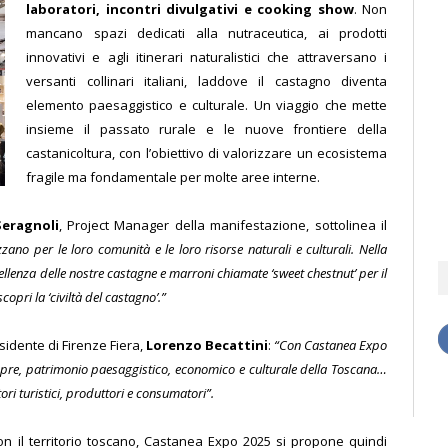
laboratori, incontri divulgativi e cooking show
. Non
mancano spazi dedicati alla nutraceutica, ai prodotti
innovativi e agli itinerari naturalistici che attraversano i
versanti collinari italiani, laddove il castagno diventa
elemento paesaggistico e culturale. Un viaggio che mette
insieme il passato rurale e le nuove frontiere della
castanicoltura, con l’obiettivo di valorizzare un ecosistema
fragile ma fondamentale per molte aree interne.
eragnoli
, Project Manager della manifestazione, sottolinea il
rizzano per le loro comunità e le loro risorse naturali e culturali. Nella
ellenza delle nostre castagne e marroni chiamate ‘sweet chestnut’ per il
opri la ‘civiltà del castagno’.”
esidente di Firenze Fiera,
Lorenzo Becattini
:
“Con Castanea Expo
pre, patrimonio paesaggistico, economico e culturale della Toscana…
ori turistici, produttori e consumatori”.
il territorio toscano, Castanea Expo 2025 si propone quindi