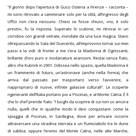
“Il giorno dopo l’apertura di Gucci Osteria a Firenze – racconta –
mi sono ritrovato a camminare solo per la città, all’ingresso degli
Uffizi non c’era nessuno. Chiesi se fosse chiuso, «no, è solo
presto», fu la risposta. Superato lo scalone, mi ritrovai in un
corridoio con grandi vetrate, inondate da una luce magica. Stavo
oltrepassando la Sala del Duecento, all’improvviso tornai sui miei
passi e la vidi: di fronte a me c’era la Madonna di Ognissanti,
brillante d’oro puro e modanature arancioni. Restai senza fiato,
altro che Kubrick in 2001: Odissea nello spazio, quella Madonna è
un frammento di futuro, un’astronave (anche nella forma), che
arriva dal passato per trasportarci verso l’avvenire, a
riappropriarci di nuove, infinite galassie culturali”. Le scoperte
rigeneranti dell’Italia portano poi a Piscinas, e al Monte Catria. È lì
che lo chef prende fiato. “I luoghi da scoprire di cui non so ancora
nulla, quelli che in qualche modo ti devi conquistare: come la
spiaggia di Piscinas, in Sardegna, dove per arrivare occorre
attraversare una stradina sterrata e un fiumiciattolo tra le dune
di sabbia; oppure l’eremo del Monte Catria, nelle alte Marche,