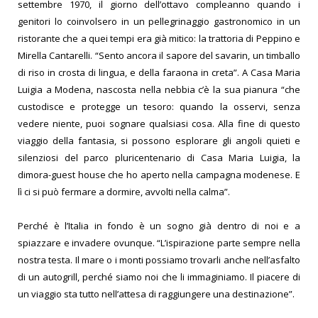
settembre 1970, il giorno dell’ottavo compleanno quando i
genitori lo coinvolsero in un pellegrinaggio gastronomico in un
ristorante che a quei tempi era già mitico: la trattoria di Peppino e
Mirella Cantarelli. “Sento ancora il sapore del savarin, un timballo
di riso in crosta di lingua, e della faraona in creta”. A Casa Maria
Luigia a Modena, nascosta nella nebbia c’è la sua pianura “che
custodisce e protegge un tesoro: quando la osservi, senza
vedere niente, puoi sognare qualsiasi cosa. Alla fine di questo
viaggio della fantasia, si possono esplorare gli angoli quieti e
silenziosi del parco pluricentenario di Casa Maria Luigia, la
dimora-guest house che ho aperto nella campagna modenese. E
lì ci si può fermare a dormire, avvolti nella calma”.
Perché è l’Italia in fondo è un sogno già dentro di noi e a
spiazzare e invadere ovunque. “L’ispirazione parte sempre nella
nostra testa. Il mare o i monti possiamo trovarli anche nell’asfalto
di un autogrill, perché siamo noi che li immaginiamo. Il piacere di
un viaggio sta tutto nell’attesa di raggiungere una destinazione”.