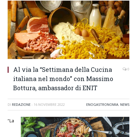
Al via la “Settimana della Cucina
0
italiana nel mondo” con Massimo
Bottura, ambassador di ENIT
DI
REDAZIONE
-
16 NOVEMBRE 2022
ENOGASTRONOMIA
,
NEWS
“La