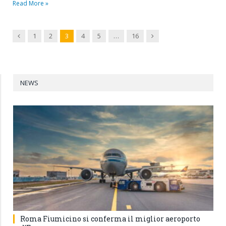
Read More »
Previous
Next
1
2
3
4
5
…
16
NEWS
Roma Fiumicino si conferma il miglior aeroporto