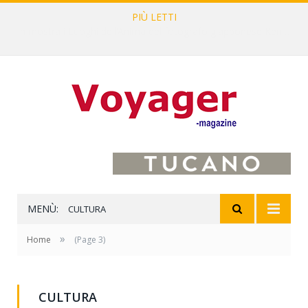
PIÙ LETTI
L’Oltrepò pavese si valorizza attraverso 15 percorsi enoturistici
MENÙ:
CULTURA
»
Home
(Page 3)
CULTURA