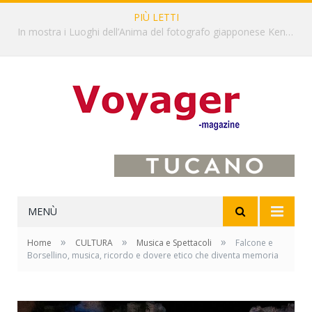
PIÙ LETTI
L’Oltrepò pavese si valorizza attraverso 15 percorsi enoturistici
MENÙ
»
»
»
Home
CULTURA
Musica e Spettacoli
Falcone e
Borsellino, musica, ricordo e dovere etico che diventa memoria