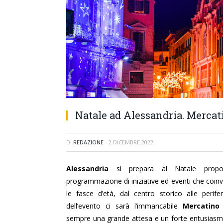
Natale ad Alessandria. Mercat
DI
REDAZIONE
-
2 DICEMBRE 2022
Ales
sandria
si prepara al Natale
prop
programmazione di iniziative ed eventi che coin
le fasce d’età, dal centro storico alle perife
dell’evento ci sarà l’immancabile
Mercatino
sempre una grande attesa e un forte entusiasm