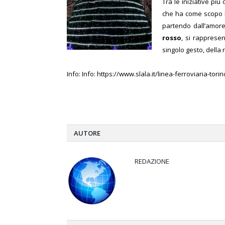
Tra le iniziative più 
che ha come scopo la
partendo dall’amore
rosso
, si rapprese
singolo gesto, della r
Info: Info:
https://www.slala.it/linea-ferroviaria-tor
AUTORE
REDAZIONE