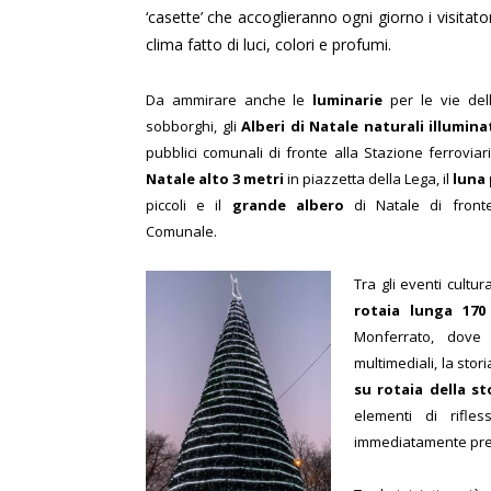
‘casette’ che accoglieranno ogni giorno i visitato
clima fatto di luci, colori e profumi.
Da ammirare anche le
luminarie
per le vie dell
sobborghi, gli
Alberi di Natale naturali illumina
pubblici comunali di fronte alla Stazione ferroviar
Natale alto 3 metri
in piazzetta della Lega, il
luna
piccoli e il
grande albero
di Natale di front
Comunale.
Tra gli eventi cultu
rotaia lunga 17
Monferrato, dove è
multimediali, la stor
su rotaia della st
elementi di rifle
immediatamente prec