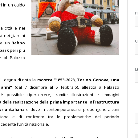
ri in un caldo
P
a città e nei
ti
nei giardini
C
ia, un
Babbo
 park
per i più
e al Palazzo
E
rali degna di nota la
mostra “1853-2023, Torino-Genova, una
0 anni”
(dal 7 dicembre al 5 febbraio), allestita a Palazzo
 possibile ripercorrere, tramite illustrazioni e immagini
ia della realizzazione della
prima importante infrastruttura
oria italiana
e dove in contemporanea si propongono alcuni
ssione e di confronto tra le problematiche del periodo
edente l’Unità nazionale.