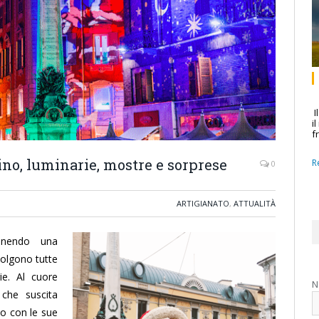
I
i
f
ino, luminarie, mostre e sorprese
R
0
ARTIGIANATO
,
ATTUALITÀ
onendo una
volgono tutte
rie. Al cuore
N
che suscita
o con le sue