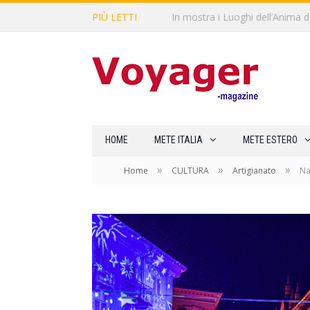
PIÙ LETTI
L’Oltrepò pavese si valorizza at
HOME
METE ITALIA
METE ESTERO
»
»
»
Home
CULTURA
Artigianato
Na