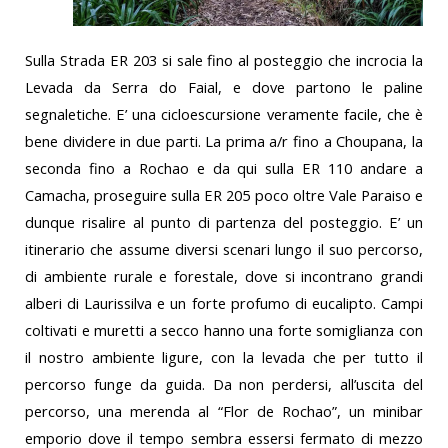
Sulla Strada ER 203 si sale fino al posteggio che incrocia la
Levada da Serra do Faial, e dove partono le paline
segnaletiche. E’ una cicloescursione veramente facile, che è
bene dividere in due parti. La prima a/r fino a Choupana, la
seconda fino a Rochao e da qui sulla ER 110 andare a
Camacha, proseguire sulla ER 205 poco oltre Vale Paraiso e
dunque risalire al punto di partenza del posteggio. E’ un
itinerario che assume diversi scenari lungo il suo percorso,
di ambiente rurale e forestale, dove si incontrano grandi
alberi di Laurissilva e un forte profumo di eucalipto. Campi
coltivati e muretti a secco hanno una forte somiglianza con
il nostro ambiente ligure, con la levada che per tutto il
percorso funge da guida. Da non perdersi, all’uscita del
percorso, una merenda al “Flor de Rochao”, un minibar
emporio dove il tempo sembra essersi fermato di mezzo