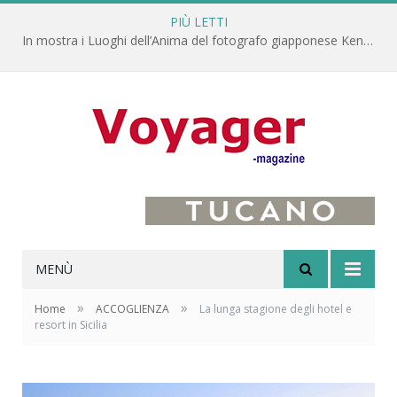
PIÙ LETTI
L’Oltrepò pavese si valorizza attraverso 15 percorsi enoturistici
MENÙ
»
»
Home
ACCOGLIENZA
La lunga stagione degli hotel e
resort in Sicilia