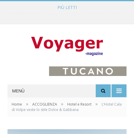
PIÙ LETTI
L’Oltrepò pavese si valorizza attraverso 15 percorsi enoturistici
MENÙ
»
»
»
Home
ACCOGLIENZA
Hotel e Resort
L’Hotel Cala
di Volpe veste lo stile Dolce & Gabbana