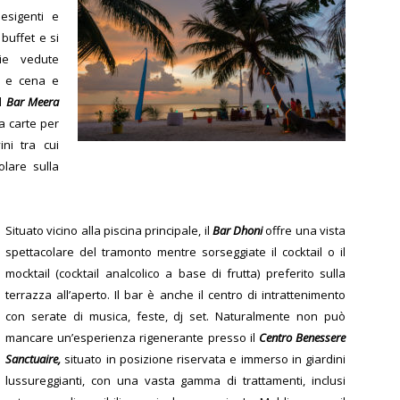
esigenti e
 buffet e si
pie vedute
zo e cena e
il
Bar Meera
a carte per
ini tra cui
olare sulla
Situato vicino alla piscina principale, il
Bar Dhoni
offre una vista
spettacolare del tramonto mentre sorseggiate il cocktail o il
mocktail (cocktail analcolico a base di frutta) preferito sulla
terrazza all’aperto. Il bar è anche il centro di intrattenimento
con serate di musica, feste, dj set.
Naturalmente non può
mancare un’esperienza rigenerante presso il
Centro Benessere
Sanctuaire,
situato in posizione riservata e immerso in giardini
lussureggianti, con una vasta gamma di trattamenti, inclusi