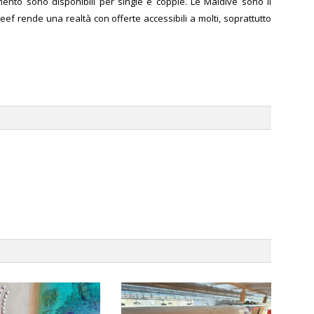
amento sono disponibili per single e coppie.
Le Maldive sono il
reef rende una realtà con offerte accessibili a molti, soprattutto