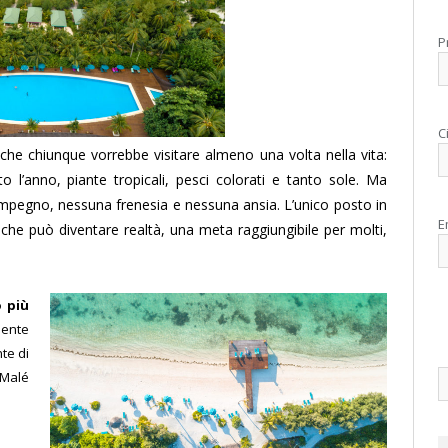
P
C
he chiunque vorrebbe visitare almeno una volta nella vita:
 l’anno, piante tropicali, pesci colorati e tanto sole. Ma
impegno, nessuna frenesia e nessuna ansia. L’unico posto in
E
he può diventare realtà, una meta raggiungibile per molti,
o più
mente
te di
Malé