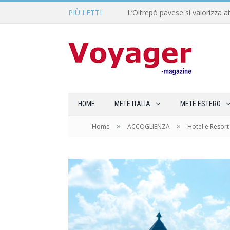
PIÙ LETTI
L’Oltrepò pavese si valorizza at
HOME
METE ITALIA
METE ESTERO
»
»
Home
ACCOGLIENZA
Hotel e Resort