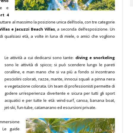
rreno
te e
ort 4
uttare al massimo la posizione unica dell’isola, con tre categorie
illas e Jacuzzi Beach Villas
, a seconda dell’esposizione.
Un
i qualsiasi età, a volte in luna di miele, o amici che vogliono
Le attività a cui dedicarsi sono tante:
diving e snorkeling
sono le attività di spicco; si può scendere lungo le pareti
coralline, e man mano che si va più a fondo si incontrano
pesciolini colorati, razze, mante, innocui squali a pinna nera
e vegetazione colorata.
Un team di professionisti permette di
godere un’esperienza divertente e sicura per tutti gli sport
acquatici e per tutte le età: wind-surf, canoa, banana boat,
jet-ski, fun-tube, catamarano ed escursioni private.
immersione
. Le guide