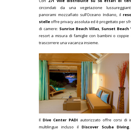
Con
271 ville distribuite su 58 ettari di te
circondati da una vegetazione lussureggian
panorami mozzafiato sull’Oceano Indiano, il
res
stelle
offre privacy assoluta ed è progettato per sfr
di camere:
Sunrise Beach Villas
,
Sunset Beach V
resort a misura di famiglie con bambini o coppie d
trascorrere una vacanza insieme.
Il
Dive Center PADI
autorizzato offre corsi di 
multilingue incluso il
Discover Scuba Diving