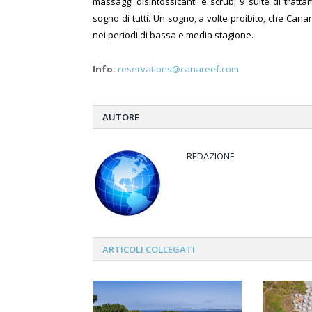
massaggi disintossicanti e scrub; 9 suite di tratt
sogno di tutti. Un sogno, a volte proibito, che Cana
nei periodi di bassa e media stagione.
Info:
reservations@canareef.com
AUTORE
REDAZIONE
ARTICOLI
COLLEGATI