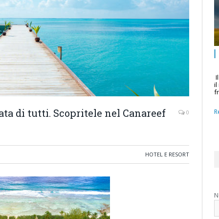
I
i
f
ta di tutti. Scopritele nel Canareef
R
0
HOTEL E RESORT
N