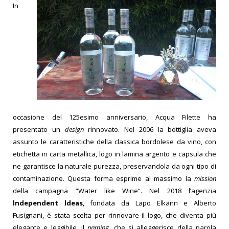
In
occasione del 125esimo anniversario, Acqua Filette ha
presentato un
design
rinnovato.
Nel 2006 la bottiglia aveva
assunto le caratteristiche della classica bordolese da vino, con
etichetta in carta metallica,
logo in lamina argento e capsula che
ne garantisce la naturale purezza, preservandola da ogni tipo di
contaminazione.
Questa forma esprime al massimo la
mission
della campagna “Water like Wine”. Nel 2018 l’agenzia
lndependent ldeas
, fondata da Lapo Elkann e Alberto
Fusignani, è stata scelta per rinnovare il logo, che diventa più
elegante e leggibile, il
naming
, che si alleggerisce della parola