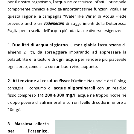
per il nostro organismo, l’acqua ne cost
ituisce infatti il principale
componente chimico e svolge importantissime funzioni vitali. Per
questa ragione la campagna “Water like Wine” di Acqua Filette
prevede anche un
vademecum
di suggerimenti della Dottoressa
Paglia per la scelta dell’acqua più adatta alle diverse esigenze:
1. Due litri di acqua al giorno.
È consigliabile l’assunzione di
almeno 2 litri, da sorseggiare imparando ad apprezzare la
palatabilità e la texture di ogni acqua per rendere più piac
evole
ogni sorso, come si fa con un buon vino, appunto.
2. Attenzione al residuo fisso: l
’Ordine Nazionale dei Biologi
consiglia il consumo di
acque oligominerali
con un residuo
fisso compreso
tra 200 e 300 mg/I
, acque né troppo ricche né
troppo povere di sali minerali e con un livello di sodio inferiore a
20mg/l.
3. Massima allerta
per l’arsenico,