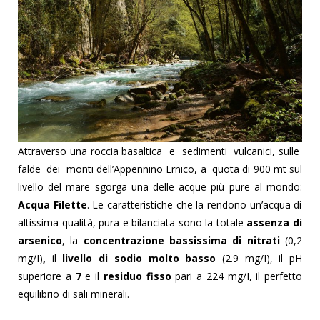
Attraverso una roccia basaltica e sedimenti vulcanici, sulle
falde dei monti dell’Appennino Ernico, a quota di 900 mt sul
livello del mare sgor
ga una delle acque più pure al mondo:
Acqua Filette
.
Le caratteristiche che la rendono un’acqua di
altissima qualità, pura e bilanciata sono la totale
assenza di
arsenico
, la
concentrazione bassissima di nitrati
(0,2
mg/I)
,
il
livello di sodio molto basso
(2.9 mg/I), il pH
superiore a
7
e il
residuo fisso
pari a 224 mg/I, il perfetto
equilibrio di sali minerali.