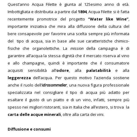
Quest’anno Acqua Filette è giunta al 125esimo anno di età.
Imbottigliata e distribuita a partire dal
1894
, Acqua Filette si è fatta
recentemente promotrice del progetto
“Water like Wine”
,
importante iniziativa che mira alla diffusione della cultura del
bere consapevole per favorire una scelta sempre più informata
del tipo di acqua, sia in base alle sue caratteristiche chimico-
fisiche che organolettiche.
La
mission
della campagna è di
garantire all’acqua la stessa dignità che il mercato riserva al vino
e allo champagne,
quindi è importante che il consumatore
acquisiti sensibilità all’
odore
, alla
palatabilità
e alla
leggerezza
dell’acqua.
Per questo motivo l’azienda sostiene
anche il ruolo dell’
idrosommelier
, una nuova figura pr
ofessionale
specializzata nel consigliare il ti
po di acqua più adatto per
esaltare il gusto di un piatto e di un vino, infatti, sempre più
spesso nei migliori ristoranti, sia in Italia che all’estero, si trova la
carta delle acque minerali
, oltre alla carta dei vini.
Diffusione e consumi