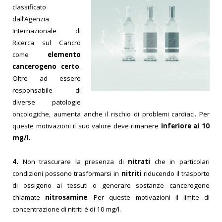
classificato
dall’Agenzia
Interna
zionale di
Ricerca sul Cancro
come
elemento
cancerogeno certo
.
Oltre ad essere
responsabile di
diverse patologie
oncologiche, aumenta anche il rischio di problemi
cardiaci. Per
queste motivazioni il su
o valore deve rimanere
inferiore ai
10
mg/l.
4.
Non trascurare la presenza di
nitrati
che in particolari
condizioni possono trasformarsi in
nitriti
riducendo il trasporto
di ossigeno ai tessuti o gen
erare sosta
nze cancerogene
chiamate
nitrosamine
. Per queste motivazioni il limite di
concentrazione di nitriti è di 10 mg/l.