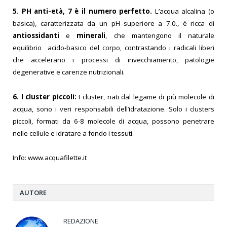
5.
PH anti-età, 7 è il numero perfetto.
L’acqua alcalina (o
basica), caratterizzata da un pH superiore a 7.0., è ricca di
antiossidanti
e
minerali
, che mantengono il naturale
equilibrio acido-basico del corpo, contrastando i radicali liberi
che accelerano i processi di invecchiamento, patologie
degenerative e carenze nutrizionali.
6. I cluster piccoli:
I cluster, nati dal legame di più mol
ecole di
acqua, sono i veri responsabili dell’idratazione. Solo i clusters
piccoli, formati da 6-8 molecole di acqua, possono penetrare
nelle cellule e idratare a fondo i tessuti.
Info:
www.acquafilette.it
AUTORE
REDAZIONE