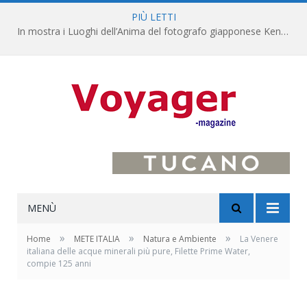
PIÙ LETTI
In mostra i Luoghi dell’Anima del fotografo giapponese Kenro Izu
MENÙ
»
»
»
Home
METE ITALIA
Natura e Ambiente
La Venere
italiana delle acque minerali più pure, Filette Prime Water,
compie 125 anni