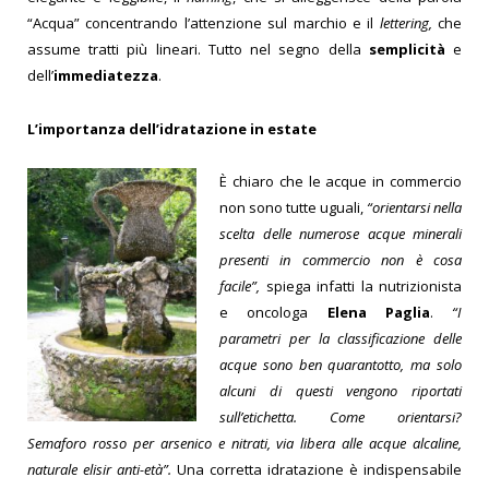
“Acqua” concentrando l’attenzione sul marchio e il
lettering,
che
assume tratti più lineari. Tutto nel segno della
semplicità
e
dell’
immediatezza
.
L’importanza dell’idratazione in estate
È chiaro che le acque in commercio
non sono tutte uguali,
“orientarsi nella
scelta delle numerose acque minerali
presenti in commercio non è cosa
facile”,
spiega infatti la nutrizionista
e oncologa
Elena Paglia
.
“I
parametri per la classificazione delle
acque sono ben quarantotto, ma solo
alcuni di questi vengono riportati
sull’etichetta. Come orientarsi?
Semaforo rosso per arsenico e nitrati, via liber
a alle acque alcaline,
naturale elisir anti-età”.
Una corretta idratazione è indispensabile