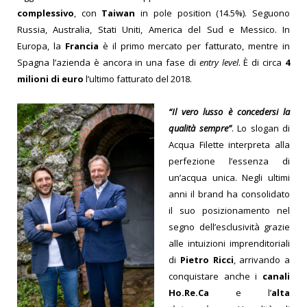
complessivo
, con
Taiwan
in pole position (14.5%). Seguono
Russia, Australia, Stati U
niti, America del Sud e Messico. In
Europa, la
Francia
è il primo mercato per fatturato, mentre in
Spagna l’azienda è ancora in una fase di
entry level
. È di circa
4
milioni di euro
l’ultimo fatturato del 2018.
“Il vero lusso è concedersi la
qualità sempre”
. Lo slogan di
Acqua Filette interpreta alla
perfezione l’essenza di
un’acqua unica.
Negli ultimi
anni il brand ha consolidato
il suo posizionamento nel
segno dell’esclusività grazie
alle intuizioni imprenditoriali
di
Pietro Ricci
, arrivando a
conquistare anche i
canali
Ho.Re.Ca
e l’
alta