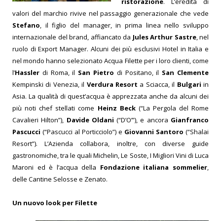
ristorazione
.
L’eredità di
valori del marchio rivive nel passaggio
generazionale che vede
Stefano
,
il figlio del manager,
in prima linea nello sviluppo
internazionale del brand,
affiancato da
Jules Arthur Sastre
, nel
ruolo di Export Manager.
Alcuni dei più esclusivi Hotel in Italia e
nel mondo hanno selezionato Acqua Filette per i loro clienti, come
l’
Hassler
di Roma,
il
San Pietro
di Positano,
il
San Clemente
Kempinski di Venezia,
il
Verdura Resort
a Sciacca, il
Bulgari
in
Asia.
La qualità di quest’acqua
è apprezzata anche da
alcuni dei
più noti chef stellati come
Heinz Beck
(“La Pergola del Rome
Cavalieri Hilton”),
Davide Oldani
(“D’O’”), e ancora
Gianfranco
Pascucci
(“Pascucci al Porticciolo”) e
Giovanni Santoro
(“Shalai
Resort”).
L’Azienda collabora, inoltre, con diverse guide
gastronomiche, tra le quali Michelin, Le Soste, I Migliori Vini di Luca
Maroni ed è l’acqua della
Fondazione italiana sommelier
,
delle Cantine Selosse e Zenato.
Un nuovo look per Filette