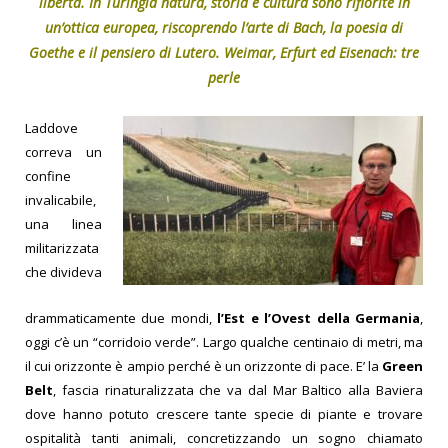
libertà. In Turingia natura, storia e cultura sono rifiorite in
un’ottica europea, riscoprendo l’arte di Bach, la poesia di
Goethe e il pensiero di Lutero. Weimar, Erfurt ed Eisenach: tre
perle
Laddove
correva un
confine
invalicabile,
una linea
militarizzata
che divideva
drammaticamente due mondi,
l’Est e l’Ovest della Germania
,
oggi c’è un “corridoio verde”. Largo qualche centinaio di metri, ma
il cui orizzonte è ampio perché è un orizzonte di pace. E’ la
Green
Belt
, fascia rinaturalizzata che va dal Mar Baltico alla Baviera
dove hanno potuto crescere tante specie di piante e trovare
ospitalità tanti animali, concretizzando un sogno chiamato