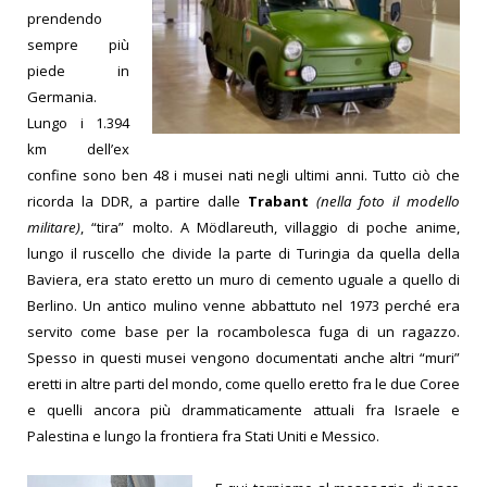
prendendo
sempre più
piede in
Germania.
Lungo i 1.394
km dell’ex
confine sono ben 48 i musei nati negli ultimi anni. Tutto ciò che
ricorda la DDR, a partire dalle
Trabant
(nella foto il modello
militare)
, “tira” molto. A Mödlareuth, villaggio di poche anime,
lungo il ruscello che divide la parte di Turingia da quella della
Baviera, era stato eretto un muro di cemento uguale a quello di
Berlino. Un antico mulino venne abbattuto nel 1973 perché era
servito come base per la rocambolesca fuga di un ragazzo.
Spesso in questi musei vengono documentati anche altri “muri”
eretti in altre parti del mondo, come quello eretto fra le due Coree
e quelli ancora più drammaticamente attuali fra Israele e
Palestina e lungo la frontiera fra Stati Uniti e Messico.