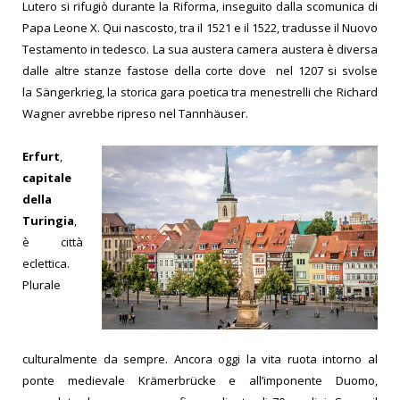
Lutero si rifugiò durante la Riforma, inseguito dalla scomunica di
Papa Leone X. Qui nascosto, tra il 1521 e il 1522, tradusse il Nuovo
Testamento in tedesco. La sua austera camera austera è diversa
dalle altre stanze fastose della corte dove nel 1207 si svolse
la Sängerkrieg, la storica gara poetica tra menestrelli che Richard
Wagner avrebbe ripreso nel Tannhäuser.
Erfurt
,
capitale
della
Turingia
,
è città
eclettica.
Plurale
culturalmente da sempre. Ancora oggi la vita ruota intorno al
ponte medievale Krämerbrücke e all’imponente Duomo,