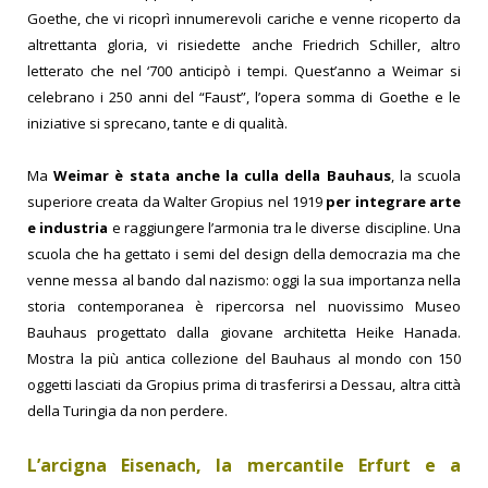
Goethe, che vi ricoprì innumerevoli cariche e venne ricoperto da
altrettanta gloria, vi risiedette anche Friedrich Schiller, altro
letterato che nel ‘700 anticipò i tempi. Quest’anno a Weimar si
celebrano i 250 anni del “Faust”, l’opera somma di Goethe e le
iniziative si sprecano, tante e di qualità.
Ma
Weimar è stata anche la culla della Bauhaus
, la scuola
superiore creata da Walter Gropius nel 1919
per integrare arte
e industria
e raggiungere l’armonia tra le diverse discipline. Una
scuola che ha gettato i semi del design della democrazia ma che
venne messa al bando dal nazismo: oggi la sua importanza nella
storia contemporanea è ripercorsa nel nuovissimo Museo
Bauhaus progettato dalla giovane architetta Heike Hanada.
Mostra la più antica collezione del Bauhaus al mondo con 150
oggetti lasciati da Gropius prima di trasferirsi a Dessau, altra città
della Turingia da non perdere.
L’arcigna Eisenach, la mercantile Erfurt e a