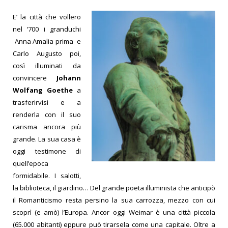
E’ la città che vollero
nel ‘700 i granduchi
Anna Amalia prima e
Carlo Augusto poi,
così illuminati da
convincere
Johann
Wolfang Goethe
a
trasferirvisi e a
renderla con il suo
carisma ancora più
grande. La sua casa è
oggi testimone di
quell’epoca
formidabile. I salotti,
la biblioteca, il giardino… Del grande poeta illuminista che anticipò
il Romanticismo resta persino la sua carrozza, mezzo con cui
scoprì (e amò) l’Europa. Ancor oggi Weimar è una città piccola
(65.000 abitanti) eppure può tirarsela come una capitale. Oltre a