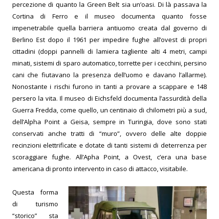
percezione di quanto la Green Belt sia un’oasi. Di là passava la
Cortina di Ferro e il museo documenta quanto fosse
impenetrabile quella barriera antiuomo creata dal governo di
Berlino Est dopo il 1961 per impedire fughe all’ovest di propri
cittadini (doppi pannelli di lamiera tagliente alti 4 metri, campi
minati, sistemi di sparo automatico, torrette per i cecchini, persino
cani che fiutavano la presenza dell’uomo e davano l’allarme).
Nonostante i rischi furono in tanti a provare a scappare e 148
persero la vita. Il museo di Eichsfeld documenta l’assurdità della
Guerra Fredda, come quello, un centinaio di chilometri più a sud,
dell’Alpha Point a Geisa, sempre in Turingia, dove sono stati
conservati anche tratti di “muro”, ovvero delle alte doppie
recinzioni elettrificate e dotate di tanti sistemi di deterrenza per
scoraggiare fughe. All’Apha Point, a Ovest, c’era una base
americana di pronto intervento in caso di attacco, visitabile.
Questa forma
di turismo
“storico” sta