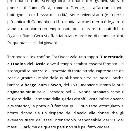
preceduto da una scenografica scalinata di 70 gradini. Sopra il
ponte sul fiume Gera, come a Firenze, si affacciano tante
botteghe. La ricchezza della città, sede universitaria (è la terza
più antica di Germania e ci ha studiat anche Lutero) è legata al
guado, una pianta un tempo usata per colorare i tessuti di blu.
Oggi sul fiume Gera si affacciano tante aree verdi e tanti localini,
frequentatissimi dai giovani.
Tornando all’ex confine Est-Ovest vale una tappa
Duderstadt
,
cittadina dell’Assia
dove il tempo sembra essersi fermato. La
scenografica piazza è il crocevia di tante strade impreziosite da
case a graticcio, molte delle quali hanno oltre sei secoli. Anche
l’antico
albergo Zum Löwen
, del 1693, mantiene intatta la sua
originaria struttura di locanda; nel ’23 venne premiato come il
migliore della Germania dalla guida Falstaff. Sosta infine davanti
a Westertor, la porta più famosa qui. Il suo tetto attorcigliato e
ritorto dicono sia un dispetto del diavolo alle donne che gli
avevano tirato dei sassi, ritenendolo responsabile dei vizi dei
mariti…
Sarà, ma da queste parti non si è più fatto vedere…