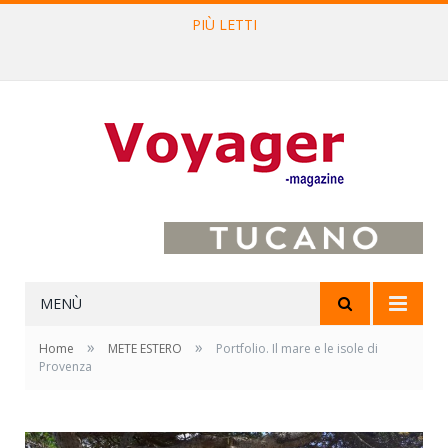
PIÙ LETTI
L’Oltrepò pavese si valorizza attraverso 15 percorsi enoturistici
MENÙ
»
»
Home
METE ESTERO
Portfolio. Il mare e le isole di
Provenza