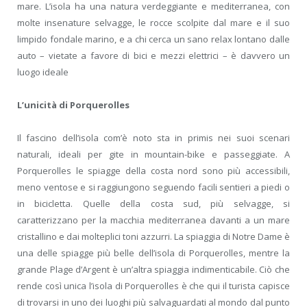
mare. L’isola ha una natura verdeggiante e mediterranea, con
molte insenature selvagge, le rocce scolpite dal mare e il suo
limpido fondale marino, e a chi cerca un sano relax lontano dalle
auto – vietate a favore di bici e mezzi elettrici – è davvero un
luogo ideale
L’unicità di Porquerolles
Il fascino dell’isola com’è noto sta in primis nei suoi scenari
naturali, ideali per gite in mountain-bike e passeggiate. A
Porquerolles le spiagge della costa nord sono più accessibili,
meno ventose e si raggiungono seguendo facili sentieri a piedi o
in bicicletta. Quelle della costa sud, più selvagge, si
caratterizzano per la macchia mediterranea davanti a un mare
cristallino e dai molteplici toni azzurri. La spiaggia di Notre Dame è
una delle spiagge più belle dell’isola di Porquerolles, mentre la
grande Plage d’Argent è un’altra spiaggia indimenticabile. Ciò che
rende così unica l’isola di Porquerolles è che qui il turista capisce
di trovarsi in uno dei luoghi più salvaguardati al mondo dal punto