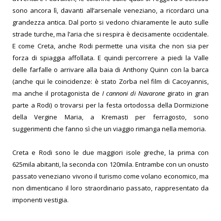
sono ancora lì, davanti all’arsenale veneziano, a ricordarci una
grandezza antica. Dal porto si vedono chiaramente le auto sulle
strade turche, ma l’aria che si respira è decisamente occidentale.
E come Creta, anche Rodi permette una visita che non sia per
forza di spiaggia affollata. E quindi percorrere a piedi la Valle
delle farfalle o arrivare alla baia di Anthony Quinn con la barca
(anche qui le coincidenze: è stato Zorba nel film di Cacoyannis,
ma anche il protagonista de
I cannoni di Navarone
girato in gran
parte a Rodi) o trovarsi per la festa ortodossa della Dormizione
della Vergine Maria, a Kremasti per ferragosto, sono
suggerimenti che fanno sì che un viaggio rimanga nella memoria.
Creta e Rodi sono le due maggiori isole greche, la prima con
625mila abitanti, la seconda con 120mila. Entrambe con un onusto
passato veneziano vivono il turismo come volano economico, ma
non dimenticano il loro straordinario passato, rappresentato da
imponenti vestigia.