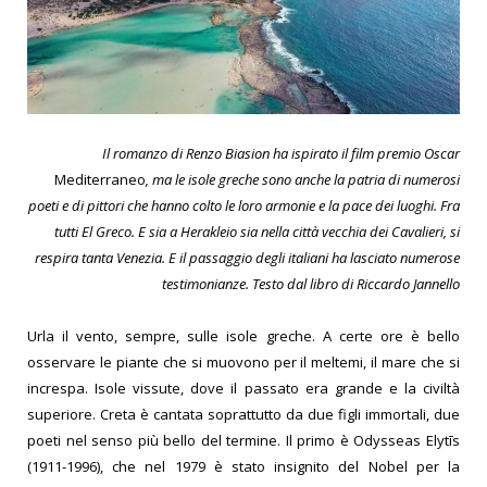
Il romanzo di Renzo Biasion ha ispirato il film premio Oscar
Mediterraneo
, ma le isole greche sono anche la patria di numerosi
poeti e di pittori che hanno colto le loro armonie e la pace dei luoghi. Fra
tutti
El Greco. E sia a Herakleio sia nella città vecchia dei Cavalieri, si
respira
tanta Venezia. E il passaggio degli italiani ha lasciato numerose
testimonianze. Testo dal libro di Riccardo Jannello
Urla il vento, sempre, sulle isole greche. A certe ore è bello
osservare le piante che si muovono per il meltemi, il mare che si
increspa. Isole vissute, dove il passato era grande e la civiltà
superiore. Creta è cantata soprattutto da due figli immortali, due
poeti nel senso più bello del termine. Il primo è Odysseas Elytīs
(1911-1996), che nel 1979 è stato insignito del Nobel per la