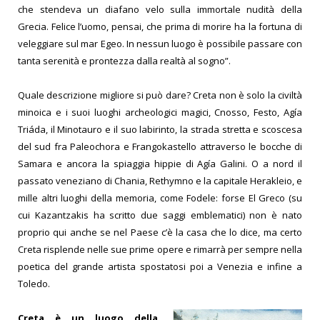
che stendeva un diafano velo sulla immortale nudità della
Grecia. Felice l’uomo, pensai, che prima di morire ha la fortuna di
veleggiare sul mar Egeo. In nessun luogo è possibile passare con
tanta serenità e prontezza dalla realtà al sogno”.
Quale descrizione migliore si può dare? Creta non è solo la civiltà
minoica e i suoi luoghi archeologici magici, Cnosso, Festo, Agía
Triáda, il Minotauro e il suo labirinto, la strada stretta e scoscesa
del sud fra Paleochora e Frangokastello attraverso le bocche di
Samara e ancora la spiaggia hippie di Agía Galini. O a nord il
passato veneziano di Chania, Rethymno e la capitale Herakleio, e
mille altri luoghi della memoria, come Fodele: forse El Greco (su
cui Kazantzakis ha scritto due saggi emblematici) non è nato
proprio qui anche se nel Paese c’è la casa che lo dice, ma certo
Creta risplende nelle sue prime opere e rimarrà per sempre nella
poetica del grande artista spostatosi poi a Venezia e infine a
Toledo.
Creta è un luogo della