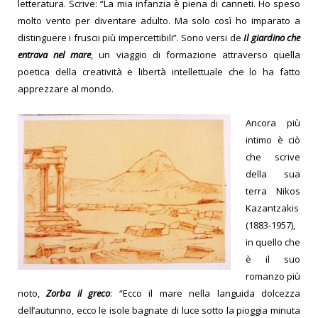
letteratura. Scrive: “La mia infanzia è piena di canneti. Ho speso
molto vento per diventare adulto. Ma solo così ho imparato a
distinguere i fruscii più impercettibili”.
Sono versi de
Il giardino che
entrava nel mare
, un viaggio di formazione attraverso quella
poetica della creatività e libertà intellettuale che lo ha fatto
apprezzare al mondo.
Ancora più
intimo è ciò
che scrive
della sua
terra Nikos
Kazantzakis
(1883-1957),
in quello che
è il suo
romanzo più
noto,
Zorba il greco
: “Ecco il mare nella languida dolcezza
dell’autunno, ecco le isole bagnate di luce sotto la pioggia minuta