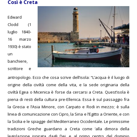
Così è Creta
Edward
Clodd (1
luglio 1840-
16 marzo
1930) è stato
un
banchiere,
scrittore e
antropologo. Ecco che cosa scrive dell’isola: “L’acqua è il luogo di
origine della civiltà come della vita, e la sede originaria della
civiltà Egea o Micenica è forse da cercarsi a Creta. Quest’isola è
piena di resti della cultura pre-Ellenica. Essa è sul passaggio fra
la Grecia e l’Asia Minore, con Carpato e Rodi in mezzo; è sulla
linea di comunicazione con Cipro, la Siria e l’Egitto a Oriente, e con
la Sicilia e le spiagge del Mediterraneo Occidentale. Le primissime
tradizioni Greche guardano a Creta come ‘alla dimora della
legislazione ispirata dagli Dei, e al primo centro del dominio