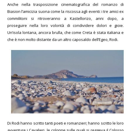
Anche nella trasposizione cinematografica del romanzo di
Biasion l’amicizia suona come la riscossa agli eventi: i tre amici ex
commilitoni si ritroveranno a Kastellorizo, anni dopo, a
proseguire nella loro volontà di condividere dolori e gioie.
Un’isola lontana, ancora brulla, che come Creta è stata italiana e
che è non molto distante da un altro caposaldo dell’Egeo, Rodi.
Di Rodi hanno scritto tanti poeti e romanzieri; hanno scritto le loro
avventure i Cavalieri, le colonne sulle quali si reggeva il Colosso