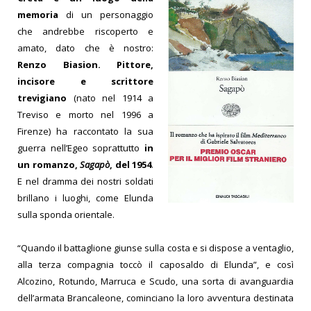
memoria
di un personaggio
che andrebbe riscoperto e
amato, dato che è nostro:
Renzo Biasion. Pittore,
incisore e scrittore
trevigiano
(nato nel 1914 a
Treviso e morto nel 1996 a
Firenze) ha raccontato la sua
guerra nell’Egeo soprattutto
in
un romanzo,
Sagapò
, del 1954
.
E nel dramma dei nostri soldati
brillano i luoghi, come Elunda
sulla sponda orientale.
“Quando il battaglione giunse sulla costa e si dispose a ventaglio,
alla terza compagnia toccò il caposaldo di Elunda”, e così
Alcozino, Rotundo, Marruca e Scudo, una sorta di avanguardia
dell’armata Brancaleone, cominciano la loro avventura destinata