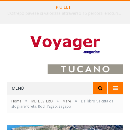
PIÙ LETTI
L’Oltrepò pavese si valorizza attraverso 15 percorsi enoturistici
MENÙ
»
»
»
Home
METE ESTERO
Mare
Dal libro ‘Le città da
sfogliare’ Creta, Rodi, l’Egeo: Sagapò