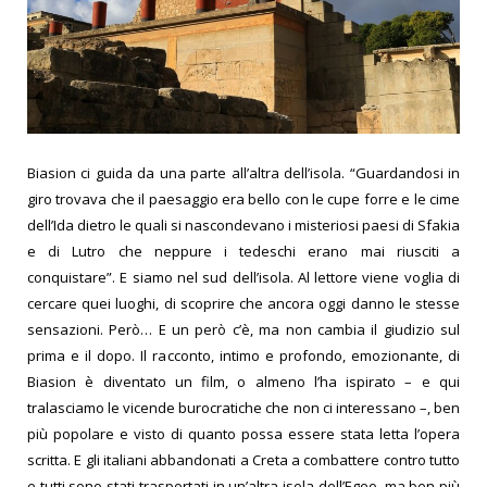
Biasion ci guida da una parte all’altra dell’isola. “Guardandosi in
giro trovava che il paesaggio era bello con le cupe forre e le cime
dell’Ida dietro le quali si nascondevano i misteriosi paesi di Sfakia
e di Lutro che neppure i tedeschi erano mai riusciti a
conquistare”. E siamo nel sud dell’isola. Al lettore viene voglia di
cercare quei luoghi, di scoprire che ancora oggi danno le stesse
sensazioni. Però… E un però c’è, ma non cambia il giudizio sul
prima e il dopo. Il racconto, intimo e profondo, emozionante, di
Biasion è diventato un film, o almeno l’ha ispirato – e qui
tralasciamo le vicende burocratiche che non ci interessano –, ben
più popolare e visto di quanto possa essere stata letta l’opera
scritta. E gli italiani abbandonati a Creta a combattere contro tutto
e tutti sono stati trasportati in un’altra isola dell’Egeo, ma ben più