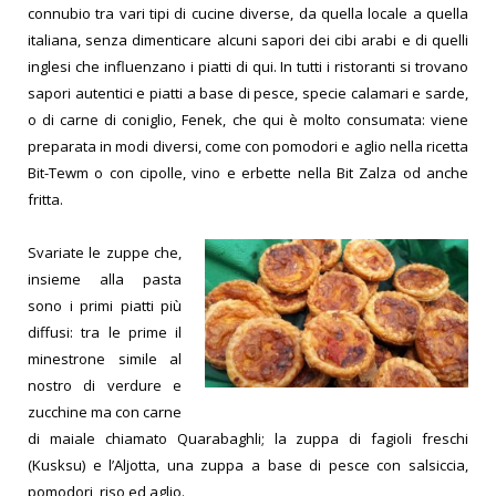
connubio tra vari tipi di cucine diverse, da quella locale a quella
italiana, senza dimenticare alcuni sapori dei cibi arabi e di quelli
inglesi che influenzano i piatti di qui. In tutti i ristoranti si trovano
sapori autentici e piatti a base di pesce, specie calamari e sarde,
o di carne di coniglio, Fenek, che qui è molto consumata: viene
preparata in modi diversi, come con pomodori e aglio nella ricetta
Bit-Tewm o con cipolle, vino e erbette nella Bit Zalza od anche
fritta.
Svariate le zuppe
che,
insieme alla pasta
sono i primi piatti più
diffusi: tra le prime il
minestrone simile al
nostro di verdure e
zucchine ma con carne
di maiale chiamato Quarabaghli; la zuppa di fagioli freschi
(Kusksu) e l’Aljotta, una zuppa a base di pesce con salsiccia,
pomodori, riso ed aglio.