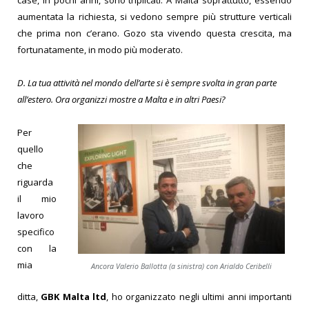
aumentata la richiesta, si vedono sempre più strutture verticali
che prima non c’erano. Gozo sta vivendo questa crescita, ma
fortunatamente, in modo più moderato.
D.
La tua attività nel mondo dell’arte si è sempre svolta in gran parte
all’estero. Ora organizzi mostre a Malta e in altri Paesi?
Per
quello
che
riguarda
il mio
lavoro
specifico
con la
mia
Ancora Valerio Ballotta (a sinistra) con Arialdo Ceribelli
ditta,
GBK Malta ltd
, ho organizzato negli ultimi anni importanti