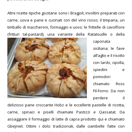
Altre ricette tipiche gozitane sono i Bragjoli, involtini preparati con
carne, uova e pane e cucinati con del vino rosso; il timpana, un
timballo di maccheroni, formaggio e uovo; le frittelle di cavolfiore
(fritturi tal-pastard), una variante della Ratatouil
le o della
caponata
siciliana; le fave
all’aglio e il risotto
con lardo, cipolla,
spiedini e
pomodori
chiamato Ross
Fil-Forno. Da non
perdere il
delizioso pane croccante Hobz e le eccellenti pastelle di ricotta,
carne, spinaci e piselli chiamate Pas
tizzi e Qassatat. Da
assaggiare il formaggio di latte di capra prodotto qui e chiamato
Gbejniet. Ottimi i dolci tradizionali, dalle ciambelle fatte con