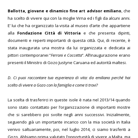
Ballotta, giovane e dinamico fine art advisor emiliano
, che
ha scelto di vivere qui con la moglie Virna ed i figli da alcuni anni.
E’ lui che ha organizzato la visita al museo d’arte che appartiene
alla
Fondazione Città di Vittoria
e che presenta dipinti,
documenti e reperti importanti di questa città. Qui, di recente, è
stata inaugurata una mostra da lui organizzata e dedicata ai
pittori contemporanei “
Ferroni e Coccetta
“. All’inaugurazione erano
presenti il Ministro di Gozo Justyne Caruana ed autorità maltesi.
D. Ci puoi raccontare tua esperienza di vita: da emiliano perché hai
scelto di vivere a Gozo con la famiglia e come ti trovi?
La scelta di trasferirci in queste isole è nata nel 2013/14 quando
sono stato contattato per l’organizzazione di importanti mostre
che si sarebbero poi svolte negli anni successivi.
Inizialmente,
seguendo già un importante incarico con la mia società in Italia
venivo saltuariamente, poi, nel luglio 2014, ci siamo trasferiti a
Gozo. Abbiamo prima valutato l’opportunità di vivere a Malta, ma