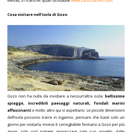
elevati, o i transfer quali l’affidabile
www.zarbcoaches.com
.
Cosa visitare nell’isol
a di Gozo
Gozo non ha nulla da invidiare a nessun’altra isola:
bellissime
spiagge, incredibili paesaggi naturali, fondali marini
affascinanti
e molto altro qui vi aspettano.
Le piccole dimensioni
dell’isola possono trarre in inganno, pensare che basti solo un
giorno per visitarla. Invece è consigliabile fermarsi a Gozo per più
giorni, solo così potrete apprezzare ogni suo aspetto, dalle