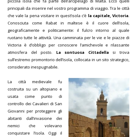
piccola isola che fa parte
dell’arcipelago di Malta. Ecco quelli
principali da inserire nel vostro programma di viaggio.
Tra le città
che vale la pena visitare in quest’isola c’è
la capitale, Victoria
.
Conosciuta come Rabat in maltese è il cuore dell’isola,
geograficamente e politicamente: il fulcro intorno al quale
ruotano tutte le attività. Una camminata per le vie e le piazze di
Victoria è d’obbligo per conosc
ere l’amichevole e rilassante
atmosfera del posto.
La sontuosa Cittadella
si trova
sull’estremo promontorio dell’isola, collocata in un sito strategico,
considerato inespugnabile.
La città medievale fu
costruita su un altopiano e
usata come p
unto di
controllo dei Cavalieri di San
Giovanni per proteggere gli
abitanti dall’invasione dei
nemici che volevano
conquista
re l’isola. Oggi il