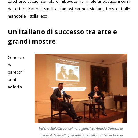
zucchero, cacao, semola e imbevute nel miele ai pasticcini con i
datteri e i Kannoli simili ai famosi cannoli siciliani, i biscotti alle
mandorle Figolla, ecc.
Un italiano di successo tra arte e
grandi mostre
Conosco
da
parecchi
anni
Valerio
Valerio Ballotta qui col noto gallerista Arialdo Ceribelli al
museo di Gozo alla presentazione della mostra di Ferroni