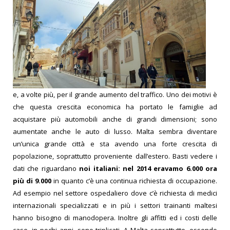
e, a volte più, per il grande aumento del traffico.
Uno dei motivi è
che questa crescita economica ha portato le famiglie ad
acquistare più automobili anche di grandi dimensioni; sono
aumentate anche le auto di lusso. Malta sembra diventare
un’unica grande città e sta avendo una forte crescita di
popolazione, soprattutto proveniente dall’estero. Basti vedere i
dati che riguardano
noi italiani: nel 2014 eravamo 6.000 ora
più di 9.000
in quanto c’è una continua richiesta di occupazione.
Ad esempio nel settore ospedaliero dove c’è richiesta di medici
internazionali specializzati e in più i settori trainanti maltesi
hanno bisogno di manodopera.
Inoltre gli affitti ed i costi delle
case, in pochi anni, sono triplicati. A Malta soprattutto, essendo