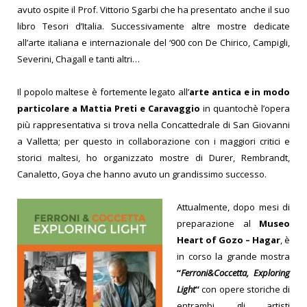
avuto ospite il Prof. Vittorio Sgarbi che ha presentato anche il suo
libro Tesori d’Italia. Successivamente altre mostre dedicate
all’arte italiana e internazionale del ‘900 con De Chirico, Campigli,
Severini, Chagall e tanti altri…
Il popolo maltese è fortemente legato all’
arte antica e in modo
particolare a Mattia Preti e Caravaggio
in quantochè l’opera
più rappresentativa si trova nella Concattedrale di San Giovanni
a Valletta; per questo in collaborazione con i maggiori critici e
storici maltesi, ho organizzato mostre di Durer, Rembrandt,
Canaletto, Goya che hanno avuto un grandissimo successo.
Attualmente, dopo mesi di
preparazione al
Museo
Heart of Gozo – Hagar
, è
in corso la grande mostra
“
Ferroni&Coccetta, Exploring
Light
“
con opere storiche di
entrambi gli artisti