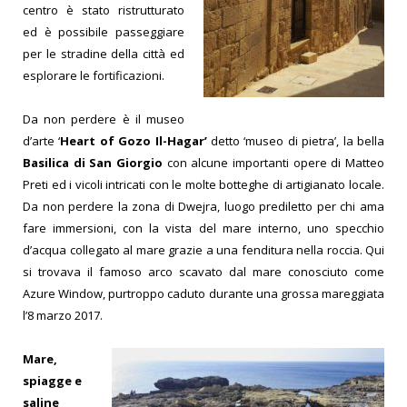
centro è stato ristrutturato
ed è possibile passeg
giare
per le stradine della città ed
esplorare le fortificazioni.
Da non perdere è il museo
d’arte ‘
Heart of Gozo Il-Hagar’
detto ‘museo di pietra’, la bella
Basilica di San Giorgio
con alcune importanti opere di Matteo
Preti ed i vicoli intricati con le molte botteghe di artigianato locale.
Da non perdere la zona di Dwejra, luogo prediletto per chi ama
fare immersioni, con la vista del mare interno, uno specchio
d’acqua collegato al mare grazie a una fenditura nella roccia.
Qui
si trovava il famoso arco scavato dal mare conosciuto come
Azure Window, purtroppo caduto durante una grossa mareggiata
l’8 marzo 2017.
Mare,
spiagge e
saline